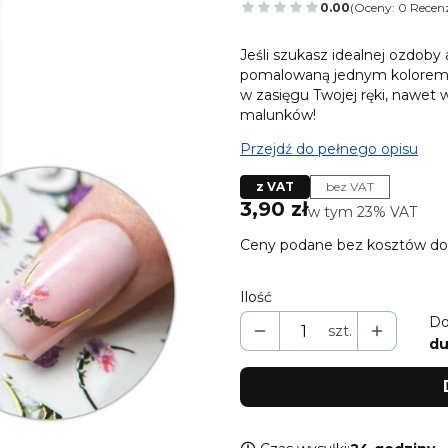
0.00
(Oceny: 0 Recenz
Przejdź do sekcj
Jeśli szukasz idealnej ozdoby
pomalowaną jednym kolorem - 
w zasięgu Twojej ręki, nawet
malunków!
Przejdź do pełnego opisu
z VAT
bez VAT
Cena
3,90 zł
w tym 23% VAT
w tym
23%
VAT
Ceny podane bez kosztów do
Ilość
Do
szt.
du