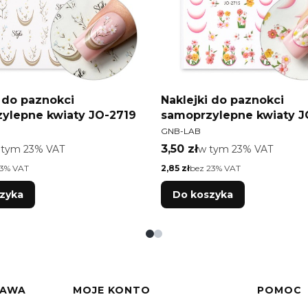
i do paznokci
Naklejki do paznokci
ylepne kwiaty JO-2719
samoprzylepne kwiaty J
T
PRODUCENT
GNB-LAB
tto
Cena brutto
 tym %s VAT
3,50 zł
w tym %s VAT
 tym
23%
VAT
w tym
23%
VAT
Cena netto
23% VAT
2,85 zł
bez 23% VAT
zyka
Do koszyka
TAWA
MOJE KONTO
POMOC