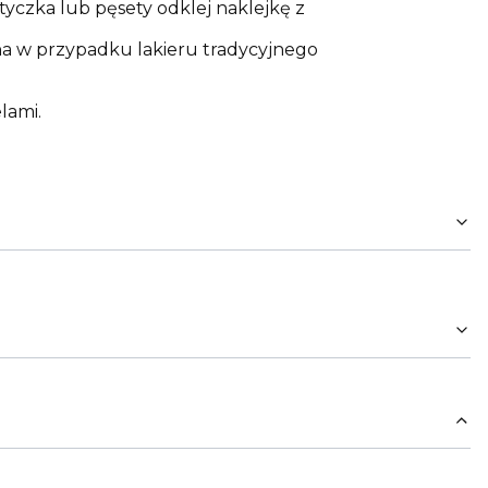
yczka lub pęsety odklej naklejkę z
cha w przypadku lakieru tradycyjnego
lami.