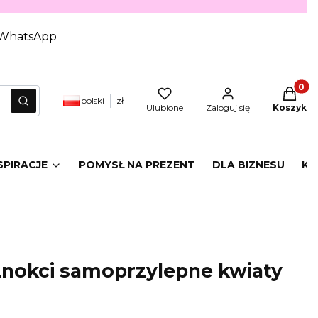
WhatsApp
Produkt
polski
zł
yczyść
Szukaj
Ulubione
Zaloguj się
Koszyk
SPIRACJE
POMYSŁ NA PREZENT
DLA BIZNESU
KA
znokci samoprzylepne kwiaty