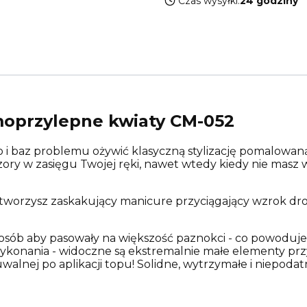
Czas wysyłki:
24 godziny
moprzylepne kwiaty CM-052
o i baz problemu ożywić klasyczną stylizację pomalowaną
zory w zasięgu Twojej ręki, nawet wtedy kiedy nie masz
 stworzysz zaskakujący manicure przyciągający wzrok 
sób aby pasowały na większość paznokci - co powoduje,
 wykonania - widoczne są ekstremalnie małe elementy p
uwalnej po aplikacji topu! Solidne, wytrzymałe i niepoda