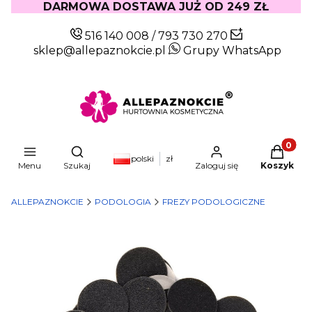
DARMOWA DOSTAWA JUŻ OD 249 ZŁ
516 140 008
/
793 730 270
sklep@allepaznokcie.pl
Grupy WhatsApp
Produkty
Otwórz wyszukiwarkę
polski
zł
Menu
Szukaj
Zaloguj się
Koszyk
ALLEPAZNOKCIE
PODOLOGIA
FREZY PODOLOGICZNE