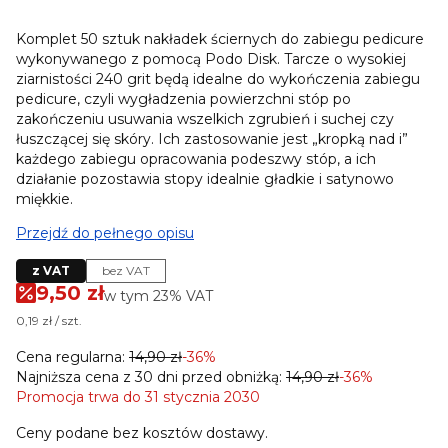
Komplet 50 sztuk nakładek ściernych do zabiegu pedicure
wykonywanego z pomocą Podo Disk. Tarcze o wysokiej
ziarnistości 240 grit będą idealne do wykończenia zabiegu
pedicure, czyli wygładzenia powierzchni stóp po
zakończeniu usuwania wszelkich zgrubień i suchej czy
łuszczącej się skóry. Ich zastosowanie jest „kropką nad i”
każdego zabiegu opracowania podeszwy stóp, a ich
działanie pozostawia stopy idealnie gładkie i satynowo
miękkie.
Przejdź do pełnego opisu
z VAT
bez VAT
9,50 zł
w tym 23% VAT
w tym
23%
VAT
0,19 zł / szt.
Cena regularna:
14,90 zł
-36%
Najniższa cena z 30 dni przed obniżką:
14,90 zł
-36%
Promocja trwa do 31 stycznia 2030
Ceny podane bez kosztów dostawy.