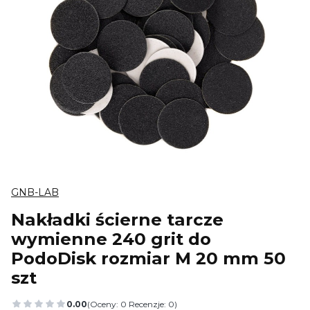
GNB-LAB
Nakładki ścierne tarcze
wymienne 240 grit do
PodoDisk rozmiar M 20 mm 50
szt
0.00
(Oceny: 0 Recenzje: 0)
Przejdź do sekcji Opinie