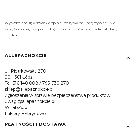
Wyświetlane są wszystkie opinie (pozytywne i negatywne). Nie
weryfikujemy, czy pochodzą one od klientów, którzy kupili dany
produkt.
Linki w stopce
ALLEPAZNOKCIE
ul. Piotrkowska 270
90 - 361 Łódź
Tel. 516 140 008 / 793 730 270
sklep@allepaznokcie.pl
Zgłoszenia w sprawie bezpieczeństwa produktów:
uwagi@allepaznokcie.pl
WhatsApp
Lakiery Hybrydowe
PŁATNOŚCI I DOSTAWA