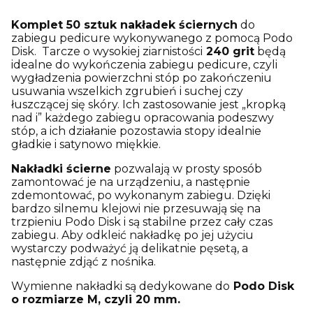
Komplet 50 sztuk nakładek ściernych
do
zabiegu pedicure wykonywanego z pomocą Podo
Disk. Tarcze o wysokiej ziarnistości
240 grit
będą
idealne do wykończenia zabiegu pedicure, czyli
wygładzenia powierzchni stóp po zakończeniu
usuwania wszelkich zgrubień i suchej czy
łuszczącej się skóry. Ich zastosowanie jest „kropką
nad i” każdego zabiegu opracowania podeszwy
stóp, a ich działanie pozostawia stopy idealnie
gładkie i satynowo miękkie.
Nakładki ścierne
pozwalają w prosty sposób
zamontować je na urządzeniu, a następnie
zdemontować, po wykonanym zabiegu. Dzięki
bardzo silnemu klejowi nie przesuwają się na
trzpieniu Podo Disk i są stabilne przez cały czas
zabiegu. Aby odkleić nakładkę po jej użyciu
wystarczy podważyć ją delikatnie pęsetą, a
następnie zdjąć z nośnika.
Wymienne nakładki są dedykowane do
Podo Disk
o rozmiarze M, czyli 20 mm.