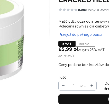
0.00
(Oceny: 0 Recenz
Przejdź do sekcj
Maść odżywcza do intensywnej 
Polecana również dla diabety
Przejdź do pełnego opisu
z VAT
bez VAT
Cena
65,99 zł
w tym 23% VAT
w tym
23%
VAT
329,95 zł / l
Ceny podane bez kosztów do
Ilość
Do
szt.
śr