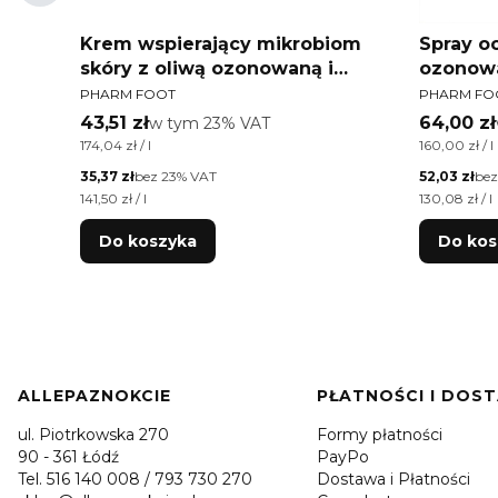
Krem wspierający mikrobiom
Spray o
75%
skóry z oliwą ozonowaną i
ozonowa
PRODUCENT
PRODUCEN
cza
prebiotykiem Victoria Vynn
Foot O
PHARM FOOT
PHARM FO
Foot
Pharm Foot OZONE SAFE 250ml
Cena brutto
Cena bru
43,51 zł
w tym %s VAT
64,00 zł
w tym
23%
VAT
Cena jednostkowa brutto
Cena jednos
174,04 zł / l
160,00 zł / l
Cena netto
Cena netto
35,37 zł
bez 23% VAT
52,03 zł
bez
Cena jednostkowa netto
Cena jednos
141,50 zł / l
130,08 zł / l
Do koszyka
Do kos
Linki w stopce
ALLEPAZNOKCIE
PŁATNOŚCI I DOS
ul. Piotrkowska 270
Formy płatności
90 - 361 Łódź
PayPo
Tel. 516 140 008 / 793 730 270
Dostawa i Płatności