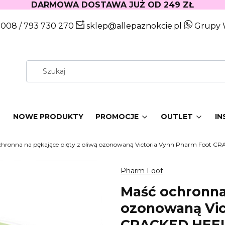
DARMOWA DOSTAWA JUŻ OD 249 ZŁ
 008
/
793 730 270
sklep@allepaznokcie.pl
Grupy 
W
NOWE PRODUKTY
PROMOCJE
OUTLET
IN
chronna na pękające pięty z oliwą ozonowaną Victoria Vynn Pharm Foo
Pharm Foot
Maść ochronna 
ozonowaną Vic
CRACKED HEE