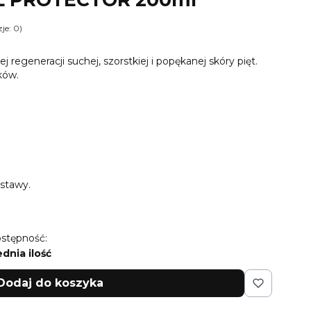
je: 0)
i Opinie
regeneracji suchej, szorstkiej i popękanej skóry pięt.
ków.
stawy.
stępność:
ednia ilość
Dodaj do koszyka