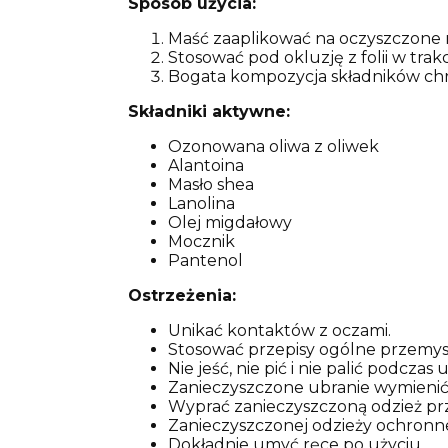
Sposób użycia:
Maść zaaplikować na oczyszczone m
Stosować pod okluzję z folii w trak
Bogata kompozycja składników chr
Składniki aktywne:
Ozonowana oliwa z oliwek
Alantoina
Masło shea
Lanolina
Olej migdałowy
Mocznik
Pantenol
Ostrzeżenia:
Unikać kontaktów z oczami.
Stosować przepisy ogólne przemys
Nie jeść, nie pić i nie palić podcza
Zanieczyszczone ubranie wymienić
Wyprać zanieczyszczoną odzież p
Zanieczyszczonej odzieży ochronnej
Dokładnie umyć ręce po użyciu.