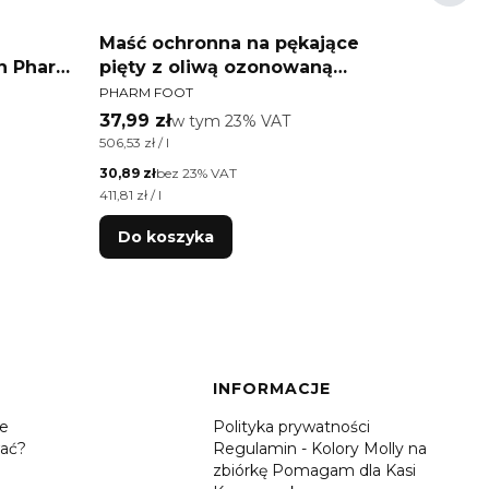
Maść ochronna na pękające
Maść 
n Pharm
pięty z oliwą ozonowaną
pięty
PRODUCENT
PRODU
ml
Victoria Vynn Pharm Foot
Victo
PHARM FOOT
PHARM 
Cracked Heel Protector 75ml
Crack
Cena brutto
Cena 
37,99 zł
w tym %s VAT
18,50 
w tym
23%
VAT
Cena jednostkowa brutto
Cena jed
506,53 zł / l
925,00 zł 
Cena netto
Cena net
30,89 zł
bez 23% VAT
15,04 zł
Cena jednostkowa netto
Cena jed
411,81 zł / l
752,03 zł 
Do koszyka
Do 
INFORMACJE
je
Polityka prywatności
ać?
Regulamin - Kolory Molly na
zbiórkę Pomagam dla Kasi