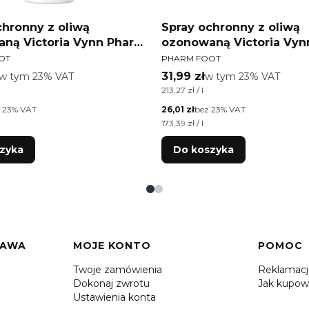
chronny z oliwą
Spray ochronny z oliwą
ną Victoria Vynn Pharm
ozonowaną Victoria Vyn
T
PRODUCENT
ZONE GUARD 400ml
Foot OZONE GUARD 150
OT
PHARM FOOT
tto
Cena brutto
w tym %s VAT
31,99 zł
w tym %s VAT
w tym
23%
VAT
w tym
23%
VAT
tkowa brutto
Cena jednostkowa brutto
213,27 zł / l
Cena netto
 23% VAT
26,01 zł
bez 23% VAT
tkowa netto
Cena jednostkowa netto
173,39 zł / l
zyka
Do koszyka
TAWA
MOJE KONTO
POMOC
Twoje zamówienia
Reklamac
Dokonaj zwrotu
Jak kupow
Ustawienia konta