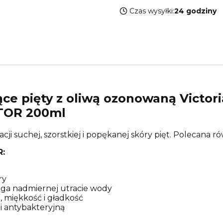
Czas wysyłki:
24 godziny
ce pięty z oliwą ozonowaną Victor
TOR 200ml
i suchej, szorstkiej i popękanej skóry pięt. Polecana r
:
ry
ega nadmiernej utracie wody
, miękkość i gładkość
 antybakteryjną