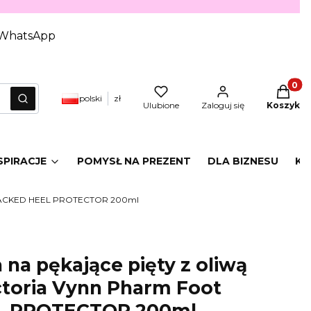
WhatsApp
Produkt
polski
zł
yczyść
Szukaj
Ulubione
Zaloguj się
Koszyk
SPIRACJE
POMYSŁ NA PREZENT
DLA BIZNESU
KA
t CRACKED HEEL PROTECTOR 200ml
na pękające pięty z oliwą
toria Vynn Pharm Foot
L PROTECTOR 200ml