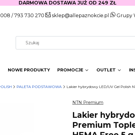
DARMOWA DOSTAWA JUŻ OD 249 ZŁ
 008
/
793 730 270
sklep@allepaznokcie.pl
Grupy 
W
NOWE PRODUKTY
PROMOCJE
OUTLET
IN
POLISH
PALETA PODSTAWOWA
Lakier hybrydowy LED/UV Gel Polish N
NTN Premium
Lakier hybryd
Premium Toples
HEMA Free 5 g