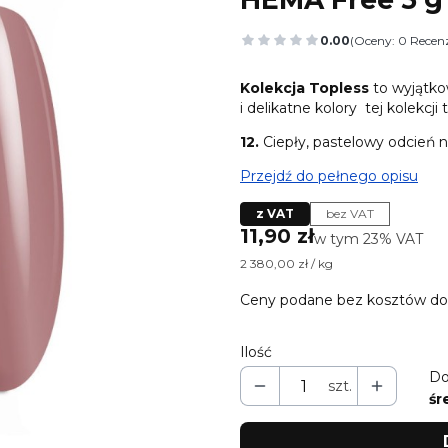
0.00
(Oceny: 0 Recenz
Przejdź do sekcj
Kolekcja Topless
to wyjątko
i delikatne kolory tej kolekc
12.
Ciepły, pastelowy odcień n
Przejdź do pełnego opisu
z VAT
bez VAT
Cena
11,90 zł
w tym 23% VAT
w tym
23%
VAT
2 380,00 zł / kg
Ceny podane bez kosztów do
Ilość
Do
szt.
śr