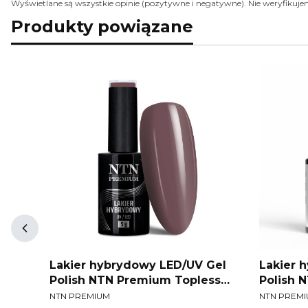
Wyświetlane są wszystkie opinie (pozytywne i negatywne). Nie weryfikujem
Produkty powiązane
Gel
Lakier hybrydowy LED/UV Gel
Lakier 
ss
Polish NTN Premium Topless
Polish 
PRODUCENT
PRODUCEN
HEMA
Collection Nr 11 5 g
Collect
NTN PREMIUM
NTN PREM