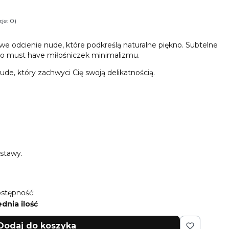
je: 0)
i Opinie
we odcienie nude, które podkreślą naturalne piękno. Subtelne
ji to must have miłośniczek minimalizmu.
ude, który zachwyci Cię swoją delikatnością.
stawy.
stępność:
ednia ilość
Dodaj do koszyka