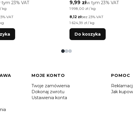
tto
Cena brutto
 tym %s VAT
9,99 zł
w tym %s VAT
 tym
23%
VAT
w tym
23%
VAT
tkowa brutto
Cena jednostkowa brutto
/ kg
1 998,00 zł / kg
Cena netto
23% VAT
8,12 zł
bez 23% VAT
tkowa netto
Cena jednostkowa netto
 kg
1 624,39 zł / kg
zyka
Do koszyka
TAWA
MOJE KONTO
POMOC
Twoje zamówienia
Reklamac
Dokonaj zwrotu
Jak kupow
Ustawienia konta
nia