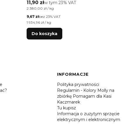
Free 5g
Cena brutto
Cena 
11,90 zł
w tym %s VAT
9,99 z
w tym
23%
VAT
Cena jednostkowa brutto
Cena jed
2 380,00 zł / kg
1 998,00 
Cena netto
Cena net
9,67 zł
bez 23% VAT
8,12 zł
b
Cena jednostkowa netto
Cena jed
1 934,96 zł / kg
1 624,39 
Do koszyka
Do 
INFORMACJE
je
Polityka prywatności
ać?
Regulamin - Kolory Molly na
zbiórkę Pomagam dla Kasi
Kaczmarek
Tu kupisz
Informacja o zużytym sprzęcie
elektrycznym i elektronicznym