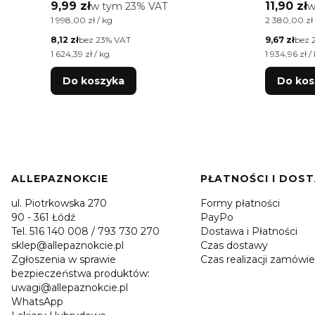
Free 5g
Cena brutto
Cena bru
9,99 zł
w tym %s VAT
11,90 zł
w
w tym
23%
VAT
w
Cena jednostkowa brutto
Cena jednos
1 998,00 zł / kg
2 380,00 zł 
Cena netto
Cena netto
8,12 zł
bez 23% VAT
9,67 zł
bez 
Cena jednostkowa netto
Cena jednos
1 624,39 zł / kg
1 934,96 zł /
Do koszyka
Do kos
Linki w stopce
ALLEPAZNOKCIE
PŁATNOŚCI I DOS
ul. Piotrkowska 270
Formy płatności
90 - 361 Łódź
PayPo
Tel. 516 140 008 / 793 730 270
Dostawa i Płatności
sklep@allepaznokcie.pl
Czas dostawy
Zgłoszenia w sprawie
Czas realizacji zamówie
bezpieczeństwa produktów:
uwagi@allepaznokcie.pl
WhatsApp