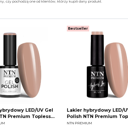
y, czy pochodzą one od klientów, którzy kupili dany produkt.
Bestseller
hybrydowy LED/UV Gel
Lakier hybrydowy LED/U
NTN Premium Topless
Polish NTN Premium Top
T
PRODUCENT
ion Nr 13 HEMA/Di-HEMA
Collection Nr 14 5 g
IUM
NTN PREMIUM