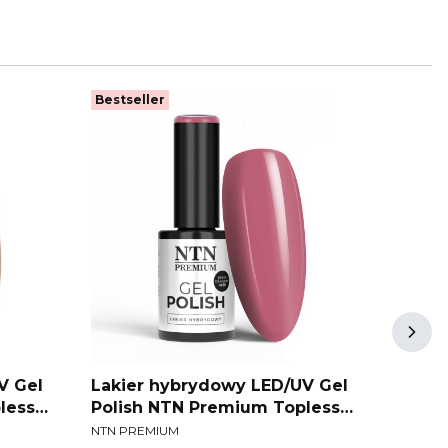
Bestseller
Bestse
V Gel
Lakier hybrydowy LED/UV Gel
Lakie
less
Polish NTN Premium Topless
Polis
PRODUCENT
PRODU
Collection Nr 15 HEMA/Di-HEMA
Collec
NTN PREMIUM
NTN PR