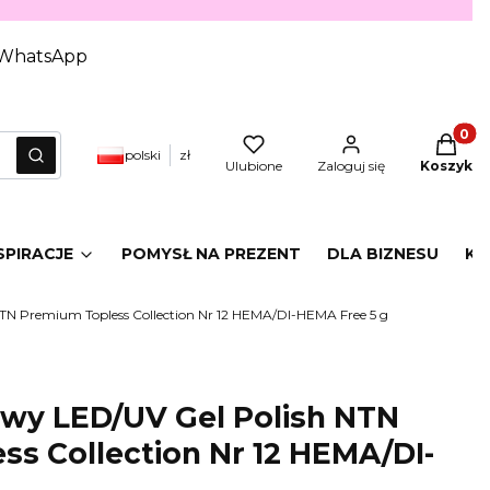
WhatsApp
Produkt
polski
zł
yczyść
Szukaj
Ulubione
Zaloguj się
Koszyk
SPIRACJE
POMYSŁ NA PREZENT
DLA BIZNESU
KA
TN Premium Topless Collection Nr 12 HEMA/DI-HEMA Free 5 g
owy LED/UV Gel Polish NTN
s Collection Nr 12 HEMA/DI-