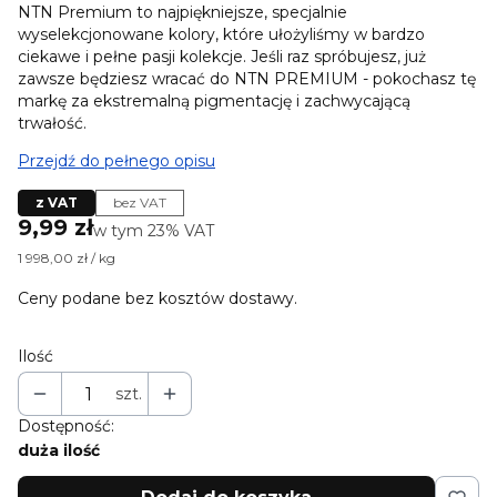
NTN Premium to najpiękniejsze, specjalnie
wyselekcjonowane kolory, które ułożyliśmy w bardzo
ciekawe i pełne pasji kolekcje. Jeśli raz spróbujesz, już
zawsze będziesz wracać do NTN PREMIUM - pokochasz tę
markę za ekstremalną pigmentację i zachwycającą
trwałość.
Przejdź do pełnego opisu
z VAT
bez VAT
Cena
9,99 zł
w tym 23% VAT
w tym
23%
VAT
1 998,00 zł / kg
Ceny podane bez kosztów dostawy.
Ilość
szt.
Dostępność:
duża ilość