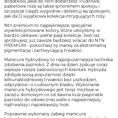
dodatków, jakie do nich dobierzesz. Pudrowe,
pastelowe róże są także synonimem spokoju i
szczęścia! Usiądź wygodnie i delektuj się spokojem,
jaki da Ci wyjątkowa kolekcja intrygujących róży.
Ntn premium to najpiękniejsze, specjalnie
wyselekcjonowane kolory, które ułożyliśmy w
bardzo ciekawe i pełne pasji kolekcje. Jeśli raz
spróbujesz, już zawsze będziesz wracać do NTN
PREMIUM - pokochasz tę markę za ekstremalną
pigmentację i zachwycającą trwałość.
Manicure hybrydowy to najpopularniejsza technika
zdobienia paznokci. Z dnia na dzień zyskuje coraz
większe rzesze zadowolonych klientek. Hybryda
zdobyła swoją popularność dzięki
kilkunastodniowej trwałości bez uszkodzeń,
odprysków i o cudownym blasku. Wykonanie
manicure hybrydowego jest teraz możliwe w
zaciszu domowym co od dawna kusi pasjonatki
paznokci do odwiecznej walki o najpiękniejszy,
najtrwalszy i najciekawszy look.
Poprawnie wykonany zabieg manicure