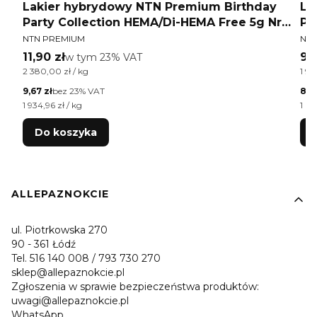
Lakier hybrydowy NTN Premium Birthday
La
Party Collection HEMA/Di-HEMA Free 5g Nr
Pr
PRODUCENT
PR
47
NTN PREMIUM
NTN
Cena brutto
Ce
11,90 zł
w tym %s VAT
9,
w tym
23%
VAT
Cena jednostkowa brutto
Cen
2 380,00 zł / kg
1 99
Cena netto
Cen
9,67 zł
bez 23% VAT
8,12
Cena jednostkowa netto
Cen
1 934,96 zł / kg
1 62
Do koszyka
Linki w stopce
ALLEPAZNOKCIE
ul. Piotrkowska 270
90 - 361 Łódź
Tel. 516 140 008 / 793 730 270
sklep@allepaznokcie.pl
Zgłoszenia w sprawie bezpieczeństwa produktów:
uwagi@allepaznokcie.pl
WhatsApp