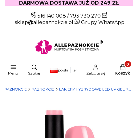
DARMOWA DOSTAWA JUŻ OD 249 ZŁ
516 140 008
/
793 730 270
sklep@allepaznokcie.pl
Grupy WhatsApp
Produkty
Otwórz wyszukiwarkę
polski
zł
Menu
Szukaj
Zaloguj się
Koszyk
LEPAZNOKCIE
PAZNOKCIE
LAKIERY HYBRYDOWE LED UV GEL POLISH