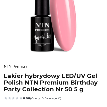
NTN Premium
Lakier hybrydowy LED/UV Gel
Polish NTN Premium Birthday
Party Collection Nr 50 5 g
0.00
(Oceny: 0 Recenzje: 0)
Przejdź do sekcji Opinie