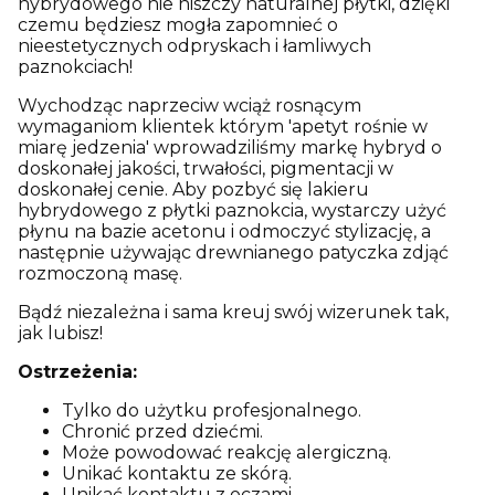
hybrydowego nie niszczy naturalnej płytki, dzięki
czemu będziesz mogła zapomnieć o
nieestetycznych odpryskach i łamliwych
paznokciach!
Wychodząc naprzeciw wciąż rosnącym
wymaganiom klientek którym 'apetyt rośnie w
miarę jedzenia' wprowadziliśmy markę hybryd o
doskonałej jakości, trwałości, pigmentacji w
doskonałej cenie. Aby pozbyć się lakieru
hybrydowego z płytki paznokcia, wystarczy użyć
płynu na bazie acetonu i odmoczyć stylizację, a
następnie używając drewnianego patyczka zdjąć
rozmoczoną masę.
Bądź niezależna i sama kreuj swój wizerunek tak,
jak lubisz!
Ostrzeżenia:
Tylko do użytku profesjonalnego.
Chronić przed dziećmi.
Może powodować reakcję alergiczną.
Unikać kontaktu ze skórą.
Unikać kontaktu z oczami.