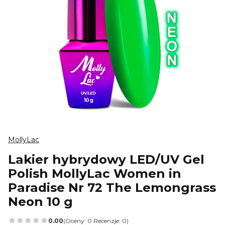
MollyLac
Lakier hybrydowy LED/UV Gel
Polish MollyLac Women in
Paradise Nr 72 The Lemongrass
Neon 10 g
0.00
(Oceny: 0 Recenzje: 0)
Przejdź do sekcji Opinie