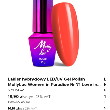
Lakier hybrydowy LED/UV Gel Polish
La
MollyLac Women in Paradise Nr 71 Love in
Mo
PRODUCENT
PR
Paradise 10 g
10
MOLLYLAC
MO
Cena brutto
Ce
19,90 zł
w tym %s VAT
19,
w tym
23%
VAT
Cena jednostkowa brutto
Cen
1 990,00 zł / kg
1 99
Cena netto
Cen
16,18 zł
bez 23% VAT
16,1