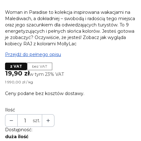
Woman in Paradise to kolekcja inspirowana wakacjami na
Malediwach, a dokładniej – swobodą i radością tego miejsca
oraz jego szacunkiem dla odwiedzających turystów. To 9
energetyzujących i pełnych słońca kolorów. Jesteś gotowa
je zobaczyć? Oczywiście, że jesteś! Zobacz jak wygląda
kobiecy RAJ z kolorami MollyLac
Przejdź do pełnego opisu
z VAT
bez VAT
Cena
19,90 zł
w tym 23% VAT
w tym
23%
VAT
1 990,00 zł / kg
Ceny podane bez kosztów dostawy.
Ilość
szt.
Dostępność:
duża ilość