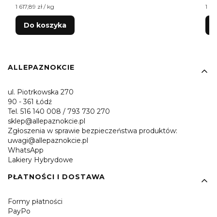
Cena jednostkowa netto
Cen
1 617,89 zł / kg
1 61
Do koszyka
Linki w stopce
ALLEPAZNOKCIE
ul. Piotrkowska 270
90 - 361 Łódź
Tel. 516 140 008 / 793 730 270
sklep@allepaznokcie.pl
Zgłoszenia w sprawie bezpieczeństwa produktów:
uwagi@allepaznokcie.pl
WhatsApp
Lakiery Hybrydowe
PŁATNOŚCI I DOSTAWA
Formy płatności
PayPo