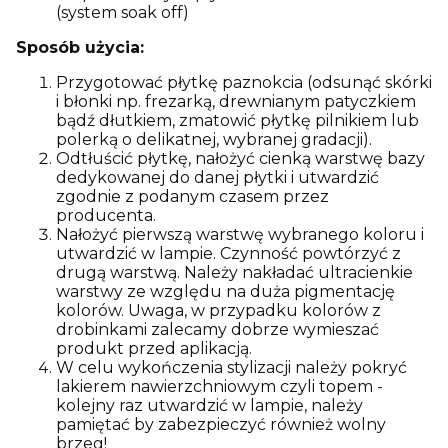
(system soak off)
Sposób użycia:
Przygotować płytkę paznokcia (odsunąć skórki
i błonki np. frezarką, drewnianym patyczkiem
bądź dłutkiem, zmatowić płytkę pilnikiem lub
polerką o delikatnej, wybranej gradacji).
Odtłuścić płytkę, nałożyć cienką warstwę bazy
dedykowanej do danej płytki i utwardzić
zgodnie z podanym czasem przez
producenta.
Nałożyć pierwszą warstwę wybranego koloru i
utwardzić w lampie. Czynność powtórzyć z
drugą warstwą. Należy nakładać ultracienkie
warstwy ze względu na duża pigmentację
kolorów. Uwaga, w przypadku kolorów z
drobinkami zalecamy dobrze wymieszać
produkt przed aplikacją.
W celu wykończenia stylizacji należy pokryć
lakierem nawierzchniowym czyli topem -
kolejny raz utwardzić w lampie, należy
pamiętać by zabezpieczyć również wolny
brzeg!