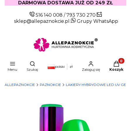
DARMOWA DOSTAWA JUŻ OD 249 ZŁ
516 140 008
/
793 730 270
sklep@allepaznokcie.pl
Grupy WhatsApp
Produkty
Otwórz wyszukiwarkę
polski
zł
Menu
Szukaj
Zaloguj się
Koszyk
ALLEPAZNOKCIE
PAZNOKCIE
LAKIERY HYBRYDOWE LED UV GEL 