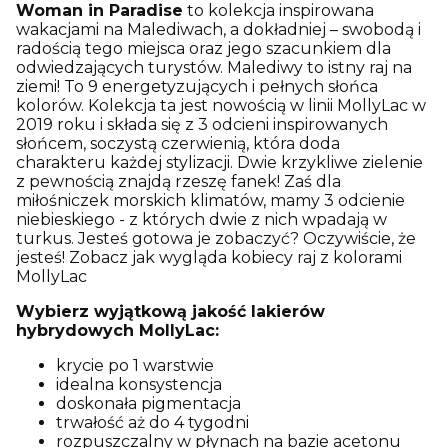
Woman in Paradise
to kolekcja inspirowana
wakacjami na Malediwach, a dokładniej – swobodą i
radością tego miejsca oraz jego szacunkiem dla
odwiedzających turystów. Malediwy to istny raj na
ziemi! To 9 energetyzujących i pełnych słońca
kolorów. Kolekcja ta jest nowością w linii MollyLac w
2019 roku i składa się z 3 odcieni inspirowanych
słońcem, soczystą czerwienią, która doda
charakteru każdej stylizacji. Dwie krzykliwe zielenie
z pewnością znajdą rzeszę fanek! Zaś dla
miłośniczek morskich klimatów, mamy 3 odcienie
niebieskiego - z których dwie z nich wpadają w
turkus. Jesteś gotowa je zobaczyć? Oczywiście, że
jesteś! Zobacz jak wygląda kobiecy raj z kolorami
MollyLac
Wybierz wyjątkową jakość lakierów
hybrydowych MollyLac:
krycie po 1 warstwie
idealna konsystencja
doskonała pigmentacja
trwałość aż do 4 tygodni
rozpuszczalny w płynach na bazie acetonu