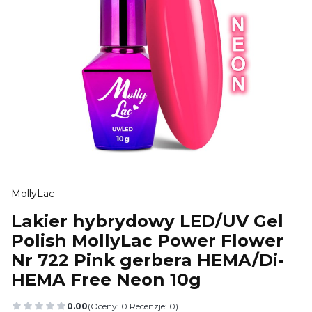
MollyLac
Lakier hybrydowy LED/UV Gel
Polish MollyLac Power Flower
Nr 722 Pink gerbera HEMA/Di-
HEMA Free Neon 10g
0.00
(Oceny: 0 Recenzje: 0)
Przejdź do sekcji Opinie