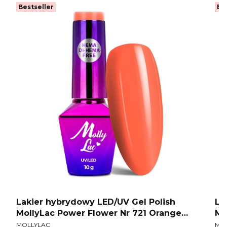
Bestseller
Be
Lakier hybrydowy LED/UV Gel Polish
La
MollyLac Power Flower Nr 721 Orange
Mo
PRODUCENT
PR
velvet HEMA/Di-HEMA Free 10g
HE
MOLLYLAC
MO