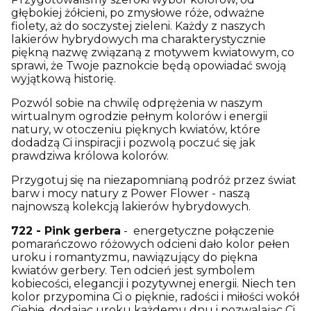
głębokiej żółcieni, po zmysłowe róże, odważne
fiolety, aż do soczystej zieleni. Każdy z naszych
lakierów hybrydowych ma charakterystycznie
piękną nazwę związaną z motywem kwiatowym, co
sprawi, że Twoje paznokcie będą opowiadać swoją
wyjątkową historię.
Pozwól sobie na chwilę odprężenia w naszym
wirtualnym ogrodzie pełnym kolorów i energii
natury, w otoczeniu pięknych kwiatów, które
dodadzą Ci inspiracji i pozwolą poczuć się jak
prawdziwa królowa kolorów.
Przygotuj się na niezapomnianą podróż przez świat
barw i mocy natury z Power Flower - naszą
najnowszą kolekcją lakierów hybrydowych.
722 - Pink gerbera
- energetyczne połączenie
pomarańczowo różowych odcieni dało kolor pełen
uroku i romantyzmu, nawiązujący do piękna
kwiatów gerbery. Ten odcień jest symbolem
kobiecości, elegancji i pozytywnej energii. Niech ten
kolor przypomina Ci o pięknie, radości i miłości wokół
Ciebie, dodając uroku każdemu dnu i pozwalając Ci