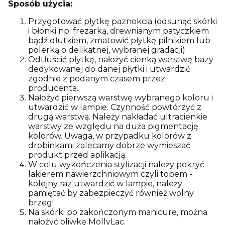
Sposób użycia:
Przygotować płytkę paznokcia (odsunąć skórki
i błonki np. frezarką, drewnianym patyczkiem
bądź dłutkiem, zmatowić płytkę pilnikiem lub
polerką o delikatnej, wybranej gradacji).
Odtłuścić płytkę, nałożyć cienką warstwę bazy
dedykowanej do danej płytki i utwardzić
zgodnie z podanym czasem przez
producenta.
Nałożyć pierwszą warstwę wybranego koloru i
utwardzić w lampie. Czynność powtórzyć z
drugą warstwą. Należy nakładać ultracienkie
warstwy ze względu na duża pigmentację
kolorów. Uwaga, w przypadku kolorów z
drobinkami zalecamy dobrze wymieszać
produkt przed aplikacją.
W celu wykończenia stylizacji należy pokryć
lakierem nawierzchniowym czyli topem -
kolejny raz utwardzić w lampie, należy
pamiętać by zabezpieczyć również wolny
brzeg!
Na skórki po zakończonym manicure, można
nałożyć oliwkę MollyLac.