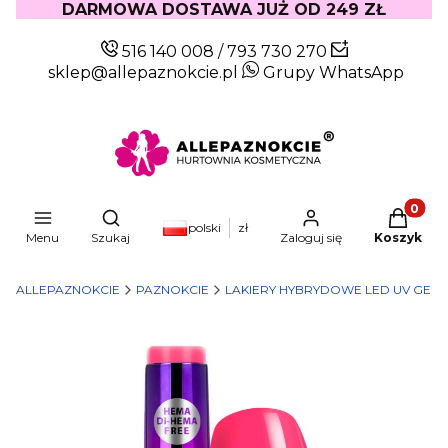
DARMOWA DOSTAWA JUŻ OD 249 ZŁ
516 140 008
/
793 730 270
sklep@allepaznokcie.pl
Grupy WhatsApp
Produkty
Otwórz wyszukiwarkę
polski
zł
Menu
Szukaj
Zaloguj się
Koszyk
ALLEPAZNOKCIE
PAZNOKCIE
LAKIERY HYBRYDOWE LED UV GEL 