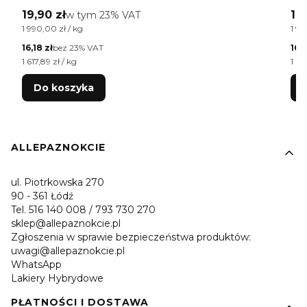
Cena brutto
Ce
19,90 zł
w tym %s VAT
19,
w tym
23%
VAT
Cena jednostkowa brutto
Cen
1 990,00 zł / kg
1 99
Cena netto
Cen
16,18 zł
bez 23% VAT
16,1
Cena jednostkowa netto
Cen
1 617,89 zł / kg
1 61
Do koszyka
Linki w stopce
ALLEPAZNOKCIE
ul. Piotrkowska 270
90 - 361 Łódź
Tel. 516 140 008 / 793 730 270
sklep@allepaznokcie.pl
Zgłoszenia w sprawie bezpieczeństwa produktów:
uwagi@allepaznokcie.pl
WhatsApp
Lakiery Hybrydowe
PŁATNOŚCI I DOSTAWA