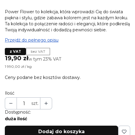
Power Flower to kolekcja, która wprowadzi Cię do świata
piękna i stylu, gdzie zabawa kolorem jest na każdym kroku.
Ta kolekcja to połączenie radości i elegancji, które podkreślą
Twoją indywidualność i dodadzą pewności siebie.
Przejdź do pełnego opisu
z VAT
bez VAT
Cena
19,90 zł
w tym 23% VAT
w tym
23%
VAT
1 990,00 zł / kg
Ceny podane bez kosztów dostawy.
Ilość
szt.
Dostępność:
duża ilość
Dodaj do koszyka