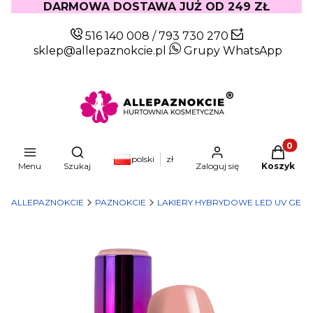
DARMOWA DOSTAWA JUŻ OD 249 ZŁ
516 140 008
/
793 730 270
sklep@allepaznokcie.pl
Grupy WhatsApp
Produkty
Otwórz wyszukiwarkę
polski
zł
Menu
Szukaj
Zaloguj się
Koszyk
ALLEPAZNOKCIE
PAZNOKCIE
LAKIERY HYBRYDOWE LED UV GEL 