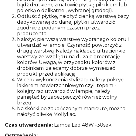
bądź dłutkiem, zmatowić płytkę pilnikiem lub
polerką o delikatnej, wybranej gradacji).
Odtłuścić płytkę, nałożyć cienką warstwę bazy
dedykowanej do danej płytki i utwardzić
zgodnie z podanym czasem przez
producenta.
Nałożyć pierwszą warstwę wybranego koloru i
utwardzić w lampie. Czynność powtórzyć z
drugą warstwą. Należy nakładać ultracienkie
warstwy ze względu na duża pigmentację
kolorów. Uwaga, w przypadku kolorów z
drobinkami zalecamy dobrze wymieszać
produkt przed aplikacją.
W celu wykończenia stylizacji należy pokryć
lakierem nawierzchniowym czyli topem -
kolejny raz utwardzić w lampie, należy
pamiętać by zabezpieczyć również wolny
brzeg!
Na skórki po zakończonym manicure, można
nałożyć oliwkę MollyLac.
Czas utwardzania:
Lampa Led 48W -30sek
Ostrzeżenia: