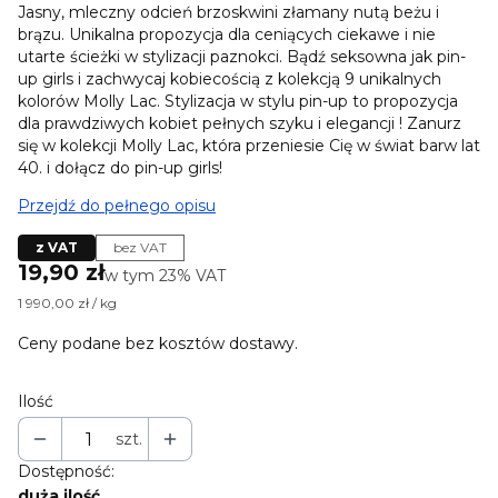
Jasny, mleczny odcień brzoskwini złamany nutą beżu i
brązu. Unikalna propozycja dla ceniących ciekawe i nie
utarte ścieżki w stylizacji paznokci. Bądź seksowna jak pin-
up girls i zachwycaj kobiecością z kolekcją 9 unikalnych
kolorów Molly Lac. Stylizacja w stylu pin-up to propozycja
dla prawdziwych kobiet pełnych szyku i elegancji ! Zanurz
się w kolekcji Molly Lac, która przeniesie Cię w świat barw lat
40. i dołącz do pin-up girls!
Przejdź do pełnego opisu
z VAT
bez VAT
Cena
19,90 zł
w tym 23% VAT
w tym
23%
VAT
1 990,00 zł / kg
Ceny podane bez kosztów dostawy.
Ilość
szt.
Dostępność:
duża ilość