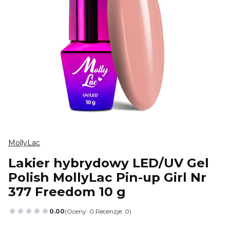
MollyLac
Lakier hybrydowy LED/UV Gel
Polish MollyLac Pin-up Girl Nr
377 Freedom 10 g
0.00
(Oceny: 0 Recenzje: 0)
Przejdź do sekcji Opinie