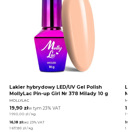
 9
Lakier hybrydowy LED/UV Gel Polish
La
MollyLac Pin-up Girl Nr 378 Milady 10 g
Mo
PRODUCENT
PR
MOLLYLAC
MO
Cena brutto
Ce
19,90 zł
w tym %s VAT
19,
w tym
23%
VAT
Cena jednostkowa brutto
Cen
1 990,00 zł / kg
1 99
Cena netto
Cen
16,18 zł
bez 23% VAT
16,1
Cena jednostkowa netto
Cen
1 617,89 zł / kg
1 61