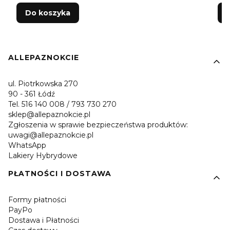
Do koszyka
Linki w stopce
ALLEPAZNOKCIE
ul. Piotrkowska 270
90 - 361 Łódź
Tel. 516 140 008 / 793 730 270
sklep@allepaznokcie.pl
Zgłoszenia w sprawie bezpieczeństwa produktów:
uwagi@allepaznokcie.pl
WhatsApp
Lakiery Hybrydowe
PŁATNOŚCI I DOSTAWA
Formy płatności
PayPo
Dostawa i Płatności