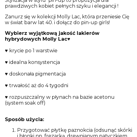
Stylizacja w stylu pin-up to propozycja dla
prawdziwych kobiet pełnych szyku i elegancji !
Zanurz się w kolekcji Molly Lac, która przeniesie Cię
w świat barw lat 40. i dołącz do pin-up girls!
Wybierz wyjątkową jakość lakierów
hybrydowych Molly Lac♥
♥ krycie po 1 warstwie
♥ idealna konsystencja
♥ doskonała pigmentacja
♥ trwałość aż do 4 tygodni
♥ rozpuszczalny w płynach na bazie acetonu
(system soak off)
Sposób użycia:
Przygotować płytkę paznokcia (odsunąć skórki
i błonki np. frezarką, drewnianym patyczkiem