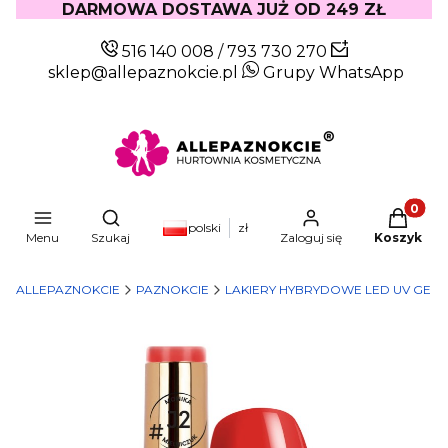
DARMOWA DOSTAWA JUŻ OD 249 ZŁ
516 140 008
/
793 730 270
sklep@allepaznokcie.pl
Grupy WhatsApp
Produkty
Otwórz wyszukiwarkę
polski
zł
Menu
Szukaj
Zaloguj się
Koszyk
ALLEPAZNOKCIE
PAZNOKCIE
LAKIERY HYBRYDOWE LED UV GEL 