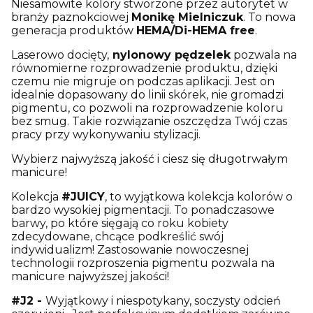
Niesamowite kolory stworzone przez autorytet w
branży paznokciowej
Monikę Mielniczuk
. To nowa
generacja produktów
HEMA/Di-HEMA free
.
Laserowo docięty,
nylonowy pędzelek
pozwala na
równomierne rozprowadzenie produktu, dzięki
czemu nie migruje on podczas aplikacji. Jest on
idealnie dopasowany do linii skórek, nie gromadzi
pigmentu, co pozwoli na rozprowadzenie koloru
bez smug. Takie rozwiązanie oszczędza Twój czas
pracy przy wykonywaniu stylizacji.
Wybierz najwyższą jakość i ciesz się długotrwałym
manicure!
Kolekcja
#JUICY
, to wyjątkowa kolekcja kolorów o
bardzo wysokiej pigmentacji. To ponadczasowe
barwy, po które sięgają co roku kobiety
zdecydowane, chcące podkreślić swój
indywidualizm! Zastosowanie nowoczesnej
technologii rozproszenia pigmentu pozwala na
manicure najwyższej jakości!
#J2 -
Wyjątkowy i niespotykany, soczysty odcień