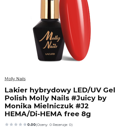
Molly Nails
Lakier hybrydowy LED/UV Gel
Polish Molly Nails #Juicy by
Monika Mielniczuk #J2
HEMA/Di-HEMA free 8g
0.00
(Oceny: 0 Recenzje: 0)
Przejdź do sekcji Opinie