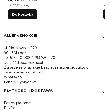
24,31 zł
bez 23% VAT
24,3
Cena jednostkowa netto
Cen
3 038,62 zł / kg
3 03
Do koszyka
Linki w stopce
ALLEPAZNOKCIE
ul. Piotrkowska 270
90 - 361 Łódź
Tel. 516 140 008 / 793 730 270
sklep@allepaznokcie.pl
Zgłoszenia w sprawie bezpieczeństwa produktów:
uwagi@allepaznokcie.pl
WhatsApp
Lakiery Hybrydowe
PŁATNOŚCI I DOSTAWA
Formy płatności
PayPo