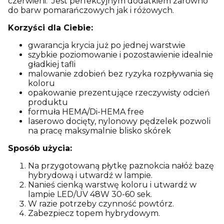
czerwieni. Jest perfekcyjnym dodatkiem zarówno
do barw pomarańczowych jak i różowych.
Korzyści dla Ciebie:
gwarancja krycia już po jednej warstwie
szybkie poziomowanie i pozostawienie idealnie
gładkiej tafli
malowanie zdobień bez ryzyka rozpływania się
koloru
opakowanie prezentujące rzeczywisty odcień
produktu
formuła HEMA/Di-HEMA free
laserowo docięty, nylonowy pędzelek pozwoli
na pracę maksymalnie blisko skórek
Sposób użycia:
Na przygotowaną płytkę paznokcia nałóż bazę
hybrydową i utwardź w lampie.
Nanieś cienką warstwę koloru i utwardź w
lampie LED/UV 48W 30-60 sek.
W razie potrzeby czynność powtórz.
Zabezpiecz topem hybrydowym.