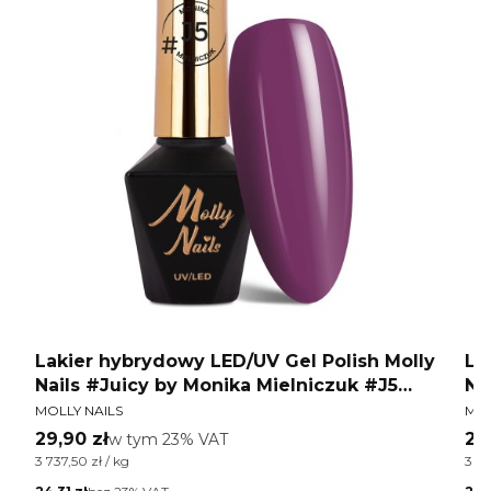
y
Lakier hybrydowy LED/UV Gel Polish Molly
La
Nails #Juicy by Monika Mielniczuk #J5
Na
PRODUCENT
PR
HEMA/Di-HEMA free 8g
HE
MOLLY NAILS
MOL
Cena brutto
Ce
29,90 zł
w tym %s VAT
29
w tym
23%
VAT
Cena jednostkowa brutto
Cen
3 737,50 zł / kg
3 73
Cena netto
Cen