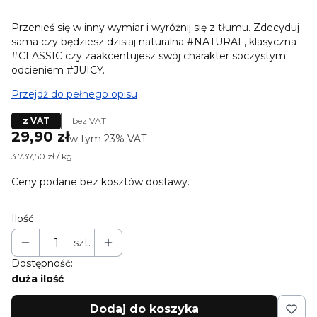
Przenieś się w inny wymiar i wyróżnij się z tłumu. Zdecyduj
sama czy będziesz dzisiaj naturalna #NATURAL, klasyczna
#CLASSIC czy zaakcentujesz swój charakter soczystym
odcieniem #JUICY.
Przejdź do pełnego opisu
z VAT
bez VAT
Cena
29,90 zł
w tym 23% VAT
w tym
23%
VAT
3 737,50 zł / kg
Ceny podane bez kosztów dostawy.
Ilość
szt.
Dostępność:
duża ilość
Dodaj do koszyka