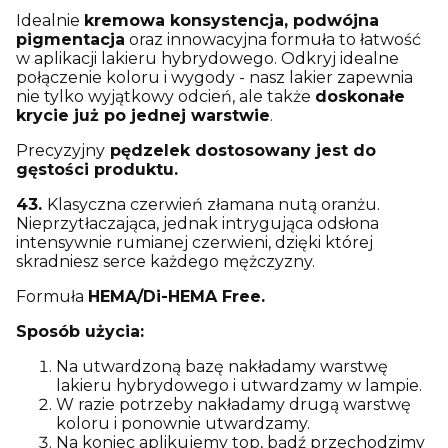
Idealnie
kremowa konsystencja, podwójna
pigmentacja
oraz innowacyjna formuła to łatwość
w aplikacji lakieru hybrydowego. Odkryj idealne
połączenie koloru i wygody - nasz lakier zapewnia
nie tylko wyjątkowy odcień, ale także
doskonałe
krycie już po jednej warstwie
.
Precyzyjny
pędzelek
dostosowany jest do
gęstości produktu.
43.
Klasyczna czerwień złamana nutą oranżu.
Nieprzytłaczająca, jednak intrygująca odsłona
intensywnie rumianej czerwieni, dzięki której
skradniesz serce każdego mężczyzny.
Formuła
HEMA/Di-HEMA Free.
Sposób użycia:
Na utwardzoną bazę nakładamy warstwę
lakieru hybrydowego i utwardzamy w lampie.
W razie potrzeby nakładamy drugą warstwę
koloru i ponownie utwardzamy.
Na koniec aplikujemy top, bądź przechodzimy