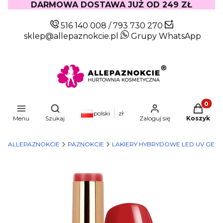
DARMOWA DOSTAWA JUŻ OD 249 ZŁ
516 140 008
/
793 730 270
sklep@allepaznokcie.pl
Grupy WhatsApp
Produkty
Otwórz wyszukiwarkę
polski
zł
Menu
Szukaj
Zaloguj się
Koszyk
ALLEPAZNOKCIE
PAZNOKCIE
LAKIERY HYBRYDOWE LED UV GEL 