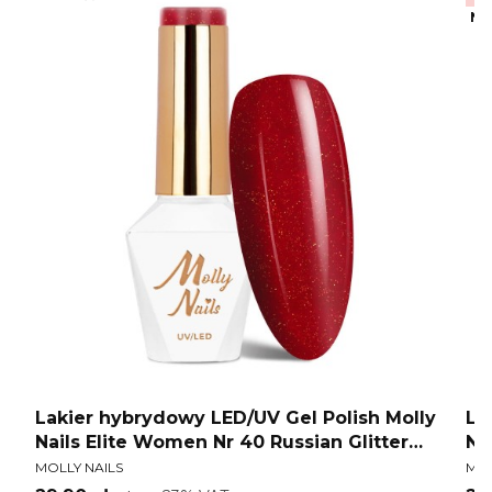
No
y
Lakier hybrydowy LED/UV Gel Polish Molly
La
Nails Elite Women Nr 40 Russian Glitter
Na
PRODUCENT
PR
HEMA/Di-HEMA Free 8g
HE
MOLLY NAILS
MOL