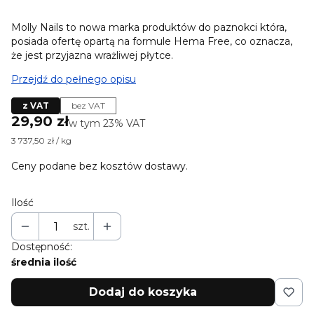
Molly Nails to nowa marka produktów do paznokci która,
posiada ofertę opartą na formule Hema Free, co oznacza,
że jest przyjazna wrażliwej płytce.
Przejdź do pełnego opisu
z VAT
bez VAT
Cena
29,90 zł
w tym 23% VAT
w tym
23%
VAT
3 737,50 zł / kg
Ceny podane bez kosztów dostawy.
Ilość
szt.
Dostępność:
średnia ilość
Dodaj do koszyka