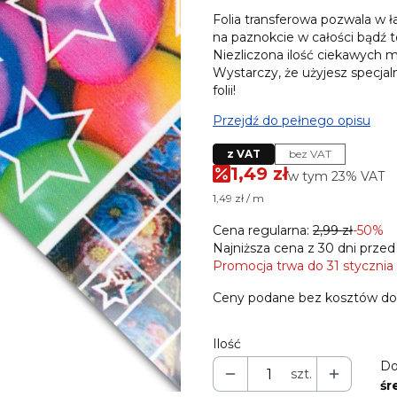
Folia transferowa pozwala w ł
na paznokcie w całości bądź
Niezliczona ilość ciekawych m
Wystarczy, że użyjesz specjaln
folii!
Przejdź do pełnego opisu
z VAT
bez VAT
1,49 zł
w tym 23% VAT
w tym
23%
VAT
1,49 zł / m
Cena regularna:
2,99 zł
-50%
Najniższa cena z 30 dni przed
Promocja trwa do 31 stycznia
Ceny podane bez kosztów do
Ilość
Do
szt.
śr