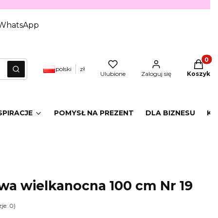
WhatsApp
Produkt
polski
zł
yczyść
Szukaj
Ulubione
Zaloguj się
Koszyk
SPIRACJE
POMYSŁ NA PREZENT
DLA BIZNESU
KA
owa wielkanocna 100 cm Nr 19
je: 0)
i Opinie