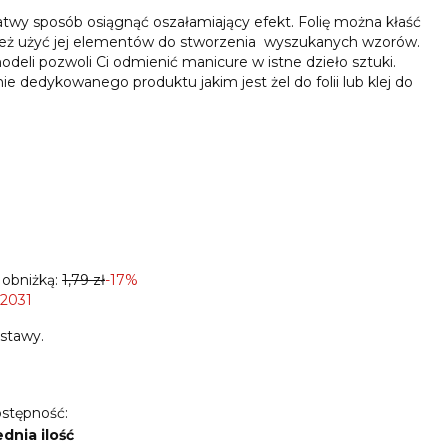
atwy sposób osiągnąć oszałamiający efekt. Folię można kłaść
 też użyć jej elementów do stworzenia wyszukanych wzorów.
odeli pozwoli Ci odmienić manicure w istne dzieło sztuki.
ie dedykowanego produktu jakim jest żel do folii lub klej do
 obniżką:
1,79 zł
-17%
 2031
stawy.
stępność:
ednia ilość