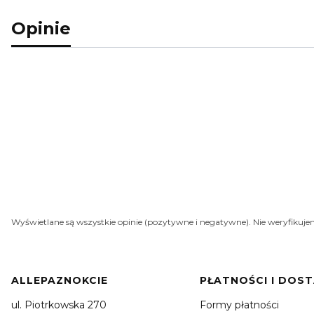
Opinie
Wyświetlane są wszystkie opinie (pozytywne i negatywne). Nie weryfikujem
Linki w stopce
ALLEPAZNOKCIE
PŁATNOŚCI I DOS
ul. Piotrkowska 270
Formy płatności