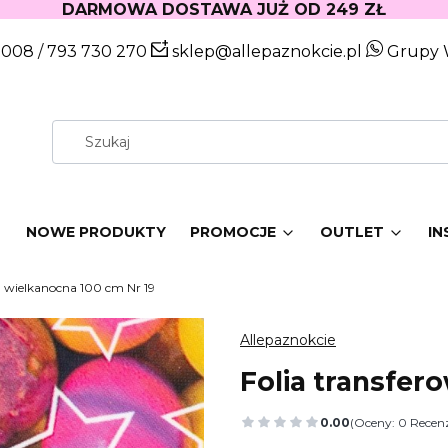
DARMOWA DOSTAWA JUŻ OD 249 ZŁ
 008
/
793 730 270
sklep@allepaznokcie.pl
Grupy 
W
NOWE PRODUKTY
PROMOCJE
OUTLET
IN
a wielkanocna 100 cm Nr 19
Allepaznokcie
Folia transfer
0.00
(Oceny: 0 Recenz
Przejdź do sekcj