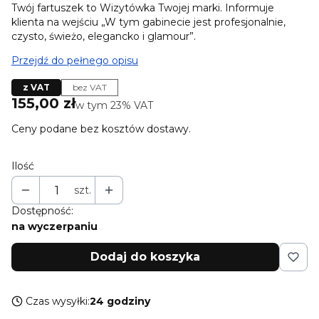
Twój fartuszek to Wizytówka Twojej marki. Informuje
klienta na wejściu „W tym gabinecie jest profesjonalnie,
czysto, świeżo, elegancko i glamour”.
Przejdź do pełnego opisu
z VAT
bez VAT
Cena
155,00 zł
w tym 23% VAT
w tym
23%
VAT
Ceny podane bez kosztów dostawy.
Ilość
szt.
Dostępność:
na wyczerpaniu
Dodaj do koszyka
Czas wysyłki:
24 godziny