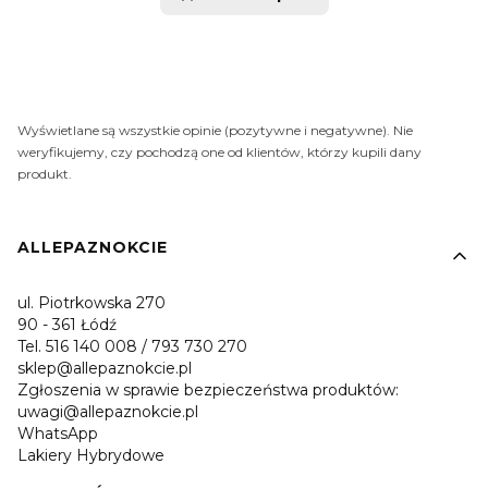
Wyświetlane są wszystkie opinie (pozytywne i negatywne). Nie
weryfikujemy, czy pochodzą one od klientów, którzy kupili dany
produkt.
Linki w stopce
ALLEPAZNOKCIE
ul. Piotrkowska 270
90 - 361 Łódź
Tel. 516 140 008 / 793 730 270
sklep@allepaznokcie.pl
Zgłoszenia w sprawie bezpieczeństwa produktów:
uwagi@allepaznokcie.pl
WhatsApp
Lakiery Hybrydowe