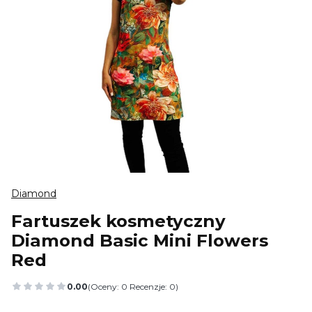
Diamond
Fartuszek kosmetyczny
Diamond Basic Mini Flowers
Red
0.00
(Oceny: 0 Recenzje: 0)
Przejdź do sekcji Opinie