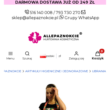
DARMOWA DOSTAWA JUŻ OD 249 ZŁ
516 140 008
/
793 730 270
sklep@allepaznokcie.pl
Grupy WhatsApp
Produkty
Otwórz wyszukiwarkę
polski
zł
Menu
Szukaj
Zaloguj się
Koszyk
LEPAZNOKCIE
ARTYKUŁY HIGIENICZNE I JEDNORAZOWE
UBRANIA