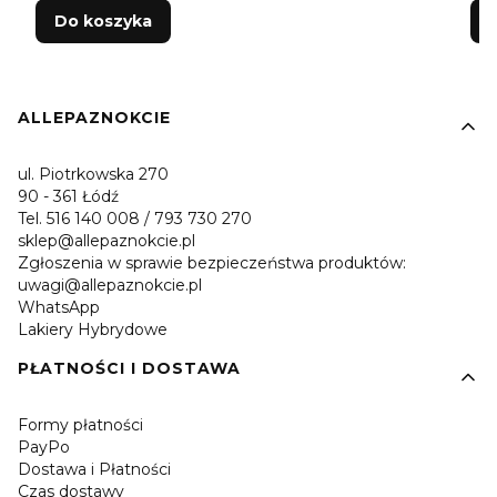
Do koszyka
Linki w stopce
ALLEPAZNOKCIE
ul. Piotrkowska 270
90 - 361 Łódź
Tel. 516 140 008 / 793 730 270
sklep@allepaznokcie.pl
Zgłoszenia w sprawie bezpieczeństwa produktów:
uwagi@allepaznokcie.pl
WhatsApp
Lakiery Hybrydowe
PŁATNOŚCI I DOSTAWA
Formy płatności
PayPo
Dostawa i Płatności
Czas dostawy