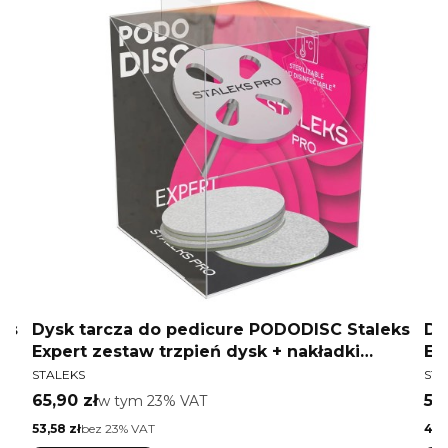
ks
Dysk tarcza do pedicure PODODISC Staleks
Dy
Expert zestaw trzpień dysk + nakładki
Ex
PRODUCENT
PR
tarcze wymienne L 180 grit 25 mm 5 szt
ta
STALEKS
STA
Cena brutto
Ce
65,90 zł
w tym %s VAT
57
w tym
23%
VAT
Cena netto
Cen
53,58 zł
bez 23% VAT
47,