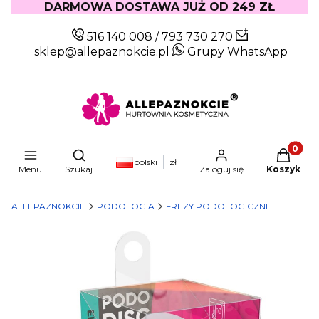
DARMOWA DOSTAWA JUŻ OD 249 ZŁ
516 140 008
/
793 730 270
sklep@allepaznokcie.pl
Grupy WhatsApp
Produkty
Otwórz wyszukiwarkę
polski
zł
Menu
Szukaj
Zaloguj się
Koszyk
ALLEPAZNOKCIE
PODOLOGIA
FREZY PODOLOGICZNE