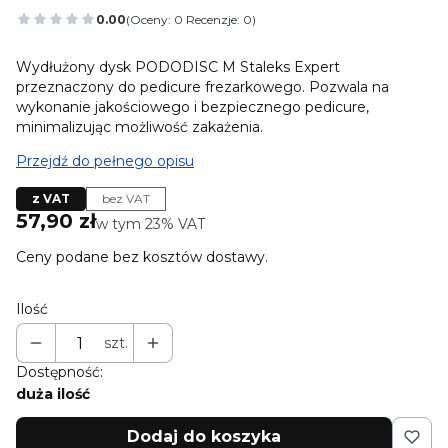
0.00
(Oceny: 0 Recenzje: 0)
Przejdź do sekcji Opinie
Wydłużony dysk PODODISC M Staleks Expert
przeznaczony do pedicure frezarkowego. Pozwala na
wykonanie jakościowego i bezpiecznego pedicure,
minimalizując możliwość zakażenia.
Przejdź do pełnego opisu
z VAT
bez VAT
Cena
57,90 zł
w tym 23% VAT
w tym
23%
VAT
Ceny podane bez kosztów dostawy.
Ilość
szt.
Dostępność:
duża ilość
Dodaj do koszyka