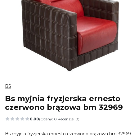
BS
Bs myjnia fryzjerska ernesto
czerwono brązowa bm 32969
0.00
(Oceny: 0 Recenzje: 0)
Przejdź do sekcji Opinie
Bs myjnia fryzjerska ernesto czerwono brązowa bm 32969