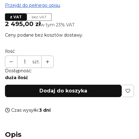
Przejdź do pełnego opisu
z VAT
bez VAT
Cena
2 495,00 zł
w tym 23% VAT
w tym
23%
VAT
Ceny podane bez kosztów dostawy.
Ilość
szt.
Dostępność:
duża ilość
Dodaj do koszyka
Czas wysyłki:
3 dni
Opis