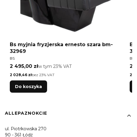
Bs myjnia fryzjerska ernesto szara bm-
Bs
32969
32
PRODUCENT
PR
BS
BS
Cena brutto
Ce
2 495,00 zł
w tym %s VAT
2 
w tym
23%
VAT
Cena netto
Cen
2 028,46 zł
bez 23% VAT
2 0
Do koszyka
Linki w stopce
ALLEPAZNOKCIE
ul. Piotrkowska 270
90 - 361 Łódź