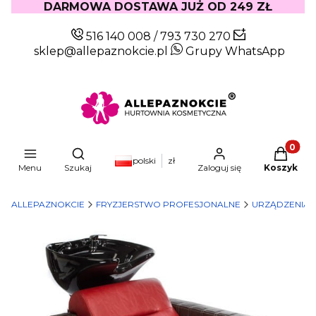
DARMOWA DOSTAWA JUŻ OD 249 ZŁ
516 140 008
/
793 730 270
sklep@allepaznokcie.pl
Grupy WhatsApp
Produkty
Otwórz wyszukiwarkę
polski
zł
Menu
Szukaj
Zaloguj się
Koszyk
ALLEPAZNOKCIE
FRYZJERSTWO PROFESJONALNE
URZĄDZENIA I