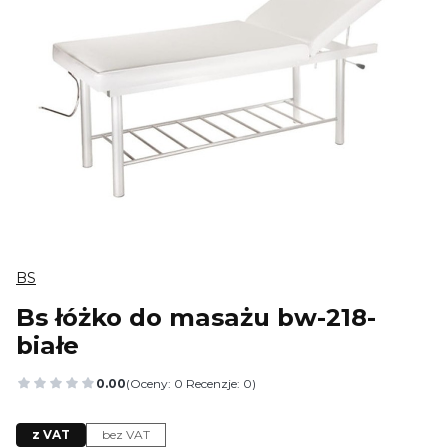
BS
Bs łóżko do masażu bw-218-
białe
0.00
(Oceny: 0 Recenzje: 0)
Przejdź do sekcji Opinie
z VAT
bez VAT