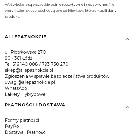
Wyświetlane są wszystkie opinie (pozytywne i negatywne). Nie
weryfikujemy, czy pochodzą one od klientów, którzy kupili dany
produkt.
Linki w stopce
ALLEPAZNOKCIE
ul. Piotrkowska 270
90 - 361 Łódź
Tel. 516 140 008 / 793 730 270
sklep@allepaznokcie.pl
Zgłoszenia w sprawie bezpieczeństwa produktów:
uwagi@allepaznokcie.pl
WhatsApp
Lakiery Hybrydowe
PŁATNOŚCI I DOSTAWA
Formy płatności
PayPo
Dostawa i Płatności