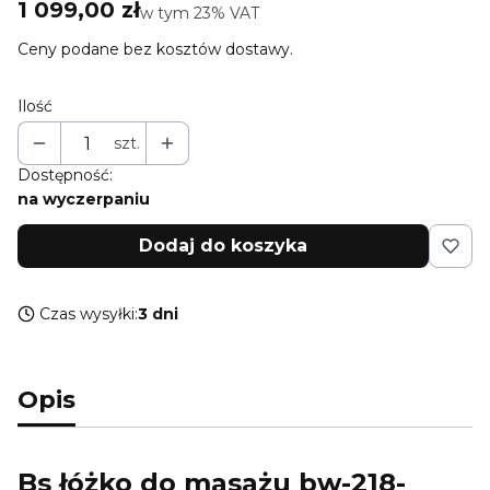
Cena
1 099,00 zł
w tym 23% VAT
w tym
23%
VAT
Ceny podane bez kosztów dostawy.
Ilość
szt.
Dostępność:
na wyczerpaniu
Dodaj do koszyka
Czas wysyłki:
3 dni
Opis
Bs łóżko do masażu bw-218-