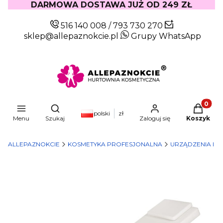
DARMOWA DOSTAWA JUŻ OD 249 ZŁ
516 140 008
/
793 730 270
sklep@allepaznokcie.pl
Grupy WhatsApp
Produkty
Otwórz wyszukiwarkę
polski
zł
Menu
Szukaj
Zaloguj się
Koszyk
ALLEPAZNOKCIE
KOSMETYKA PROFESJONALNA
URZĄDZENIA I M