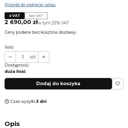
Przejdź do pełnego opisu
z VAT
bez VAT
Cena
2 690,00 zł
w tym 23% VAT
w tym
23%
VAT
Ceny podane bez kosztów dostawy.
Ilość
szt.
Dostępność:
duża ilość
Dodaj do koszyka
Czas wysyłki:
3 dni
Opis