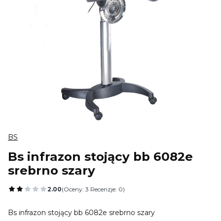
BS
Bs infrazon stojący bb 6082e
srebrno szary
2.00
(Oceny: 3 Recenzje: 0)
Przejdź do sekcji Opinie
Bs infrazon stojący bb 6082e srebrno szary