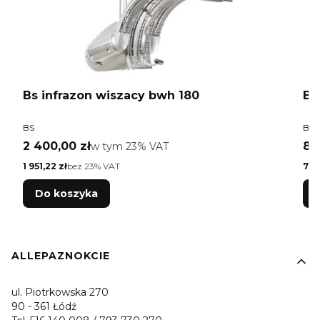
8w
Bs infrazon wiszacy bwh 180
Bs
PRODUCENT
PR
BS
BS
Cena brutto
Ce
2 400,00 zł
w tym %s VAT
89
w tym
23%
VAT
Cena netto
Cen
1 951,22 zł
bez 23% VAT
727
Do koszyka
Linki w stopce
ALLEPAZNOKCIE
ul. Piotrkowska 270
90 - 361 Łódź