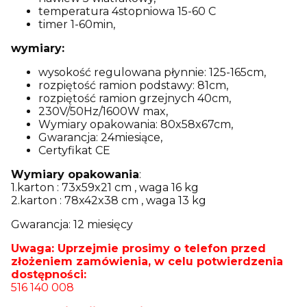
temperatura 4stopniowa 15-60 C
timer 1-60min,
wymiary:
wysokość regulowana płynnie: 125-165cm,
rozpiętość ramion podstawy: 81cm,
rozpiętość ramion grzejnych 40cm,
230V/50Hz/1600W max,
Wymiary opakowania: 80x58x67cm,
Gwarancja: 24miesiące,
Certyfikat CE
Wymiary opakowania
:
1.karton : 73x59x21 cm , waga 16 kg
2.karton : 78x42x38 cm , waga 13 kg
Gwarancja: 12 miesięcy
Uwaga: Uprzejmie prosimy o telefon przed
złożeniem zamówienia, w celu potwierdzenia
dostępności:
516 140 008