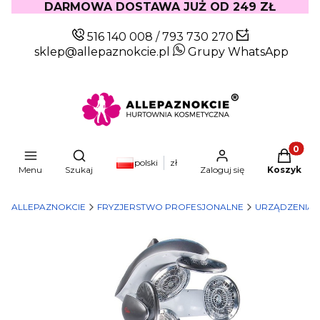
DARMOWA DOSTAWA JUŻ OD 249 ZŁ
516 140 008
/
793 730 270
sklep@allepaznokcie.pl
Grupy WhatsApp
Produkty
Otwórz wyszukiwarkę
polski
zł
Menu
Szukaj
Zaloguj się
Koszyk
ALLEPAZNOKCIE
FRYZJERSTWO PROFESJONALNE
URZĄDZENIA I