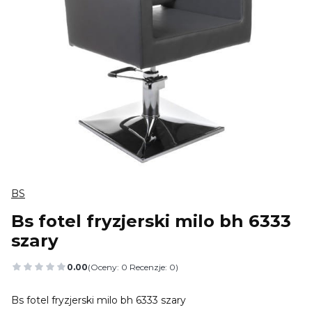
BS
Bs fotel fryzjerski milo bh 6333
szary
0.00
(Oceny: 0 Recenzje: 0)
Przejdź do sekcji Opinie
Bs fotel fryzjerski milo bh 6333 szary