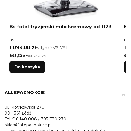
Bs fotel fryzjerski milo kremowy bd 1123
Bs
PRODUCENT
PR
BS
BS
Cena brutto
Ce
1 099,00 zł
w tym %s VAT
1 1
w tym
23%
VAT
Cena netto
Cen
893,50 zł
bez 23% VAT
917
Do koszyka
Linki w stopce
ALLEPAZNOKCIE
ul. Piotrkowska 270
90 - 361 Łódź
Tel. 516 140 008 / 793 730 270
sklep@allepaznokcie.pl
Zgłoszenia w sprawie bezpieczeństwa produktów: