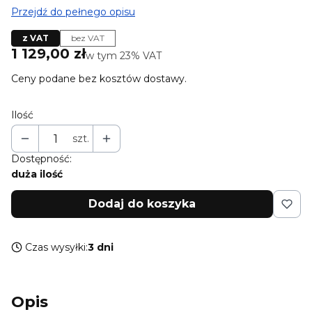
Przejdź do pełnego opisu
z VAT
bez VAT
Cena
1 129,00 zł
w tym 23% VAT
w tym
23%
VAT
Ceny podane bez kosztów dostawy.
Ilość
szt.
Dostępność:
duża ilość
Dodaj do koszyka
Czas wysyłki:
3 dni
Opis