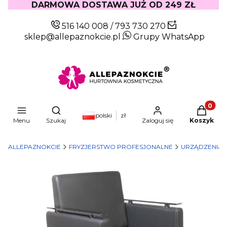
DARMOWA DOSTAWA JUŻ OD 249 ZŁ
516 140 008
/
793 730 270
sklep@allepaznokcie.pl
Grupy WhatsApp
Produkty
Otwórz wyszukiwarkę
polski
zł
Menu
Szukaj
Zaloguj się
Koszyk
ALLEPAZNOKCIE
FRYZJERSTWO PROFESJONALNE
URZĄDZENIA I