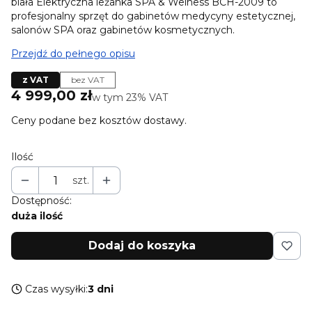
biała Elektryczna leżanka SPA & Welness BCH-2009 to
profesjonalny sprzęt do gabinetów medycyny estetycznej,
salonów SPA oraz gabinetów kosmetycznych.
Przejdź do pełnego opisu
z VAT
bez VAT
Cena
4 999,00 zł
w tym 23% VAT
w tym
23%
VAT
Ceny podane bez kosztów dostawy.
Ilość
szt.
Dostępność:
duża ilość
Dodaj do koszyka
Czas wysyłki:
3 dni