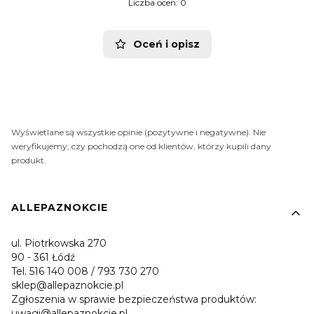
Liczba ocen: 0
Oceń i opisz
Wyświetlane są wszystkie opinie (pozytywne i negatywne). Nie
weryfikujemy, czy pochodzą one od klientów, którzy kupili dany
produkt.
Linki w stopce
ALLEPAZNOKCIE
ul. Piotrkowska 270
90 - 361 Łódź
Tel. 516 140 008 / 793 730 270
sklep@allepaznokcie.pl
Zgłoszenia w sprawie bezpieczeństwa produktów:
uwagi@allepaznokcie.pl