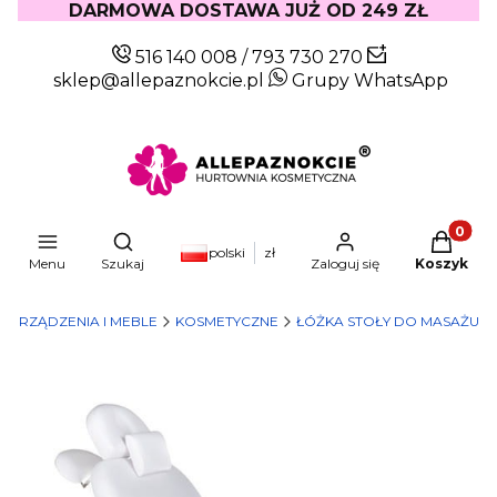
DARMOWA DOSTAWA JUŻ OD 249 ZŁ
516 140 008
/
793 730 270
sklep@allepaznokcie.pl
Grupy WhatsApp
Produkty
Otwórz wyszukiwarkę
polski
zł
Menu
Szukaj
Zaloguj się
Koszyk
URZĄDZENIA I MEBLE
KOSMETYCZNE
ŁÓŻKA STOŁY DO MASAŻU