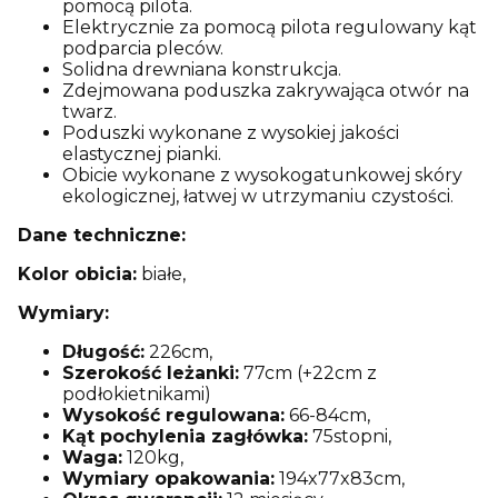
pomocą pilota.
Elektrycznie za pomocą pilota regulowany kąt
podparcia pleców.
Solidna drewniana konstrukcja.
Zdejmowana poduszka zakrywająca otwór na
twarz.
Poduszki wykonane z wysokiej jakości
elastycznej pianki.
Obicie wykonane z wysokogatunkowej skóry
ekologicznej, łatwej w utrzymaniu czystości.
Dane techniczne:
Kolor obicia:
białe,
Wymiary:
Długość:
226cm,
Szerokość leżanki:
77cm (+22cm z
podłokietnikami)
Wysokość regulowana:
66-84cm,
Kąt pochylenia zagłówka:
75stopni,
Waga:
120kg,
Wymiary opakowania:
194x77x83cm,