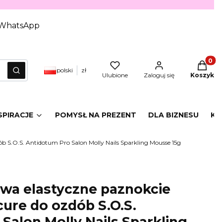
WhatsApp
Produkt
polski
zł
yczyść
Szukaj
Ulubione
Zaloguj się
Koszyk
SPIRACJE
POMYSŁ NA PREZENT
DLA BIZNESU
KA
 S.O.S. Antidotum Pro Salon Molly Nails Sparkling Mousse 15g
wa elastyczne paznokcie
ure do ozdób S.O.S.
Salon Molly Nails Sparkling