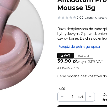
Mousse 15g
0.00
(Oceny: 0 Recenz
Przejdź do sekcj
Baza dedykowana do zabezpiec
hybrydowym. Z powodzeniem 
czy cyrkonie. Dzięki swojej lep
Przejdź do pełnego opisu
z VAT
bez VAT
Cena
39,90 zł
w tym 23% VAT
w tym
23%
VAT
2 660,00 zł / kg
Ceny podane bez kosztów do
Ilość
Do
szt.
śr