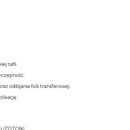
j tafli.
zyczepność.
z odbijania folii transferowej.
likację.
ub IZOTON).