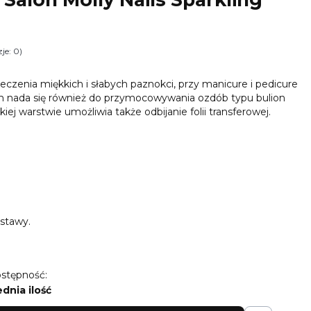
je: 0)
i Opinie
zenia miękkich i słabych paznokci, przy manicure i pedicure
nada się również do przymocowywania ozdób typu bulion
kiej warstwie umożliwia także odbijanie folii transferowej.
stawy.
stępność:
ednia ilość