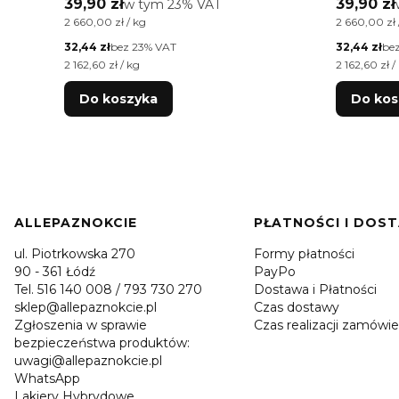
Cena brutto
Cena bru
39,90 zł
w tym %s VAT
39,90 zł
w tym
23%
VAT
15g
Cena jednostkowa brutto
Cena jednos
2 660,00 zł / kg
2 660,00 zł 
Cena netto
Cena netto
32,44 zł
bez 23% VAT
32,44 zł
be
Cena jednostkowa netto
Cena jednos
2 162,60 zł / kg
2 162,60 zł /
Do koszyka
Do kos
Linki w stopce
ALLEPAZNOKCIE
PŁATNOŚCI I DOS
ul. Piotrkowska 270
Formy płatności
90 - 361 Łódź
PayPo
Tel. 516 140 008 / 793 730 270
Dostawa i Płatności
sklep@allepaznokcie.pl
Czas dostawy
Zgłoszenia w sprawie
Czas realizacji zamówie
bezpieczeństwa produktów:
uwagi@allepaznokcie.pl
WhatsApp
Lakiery Hybrydowe