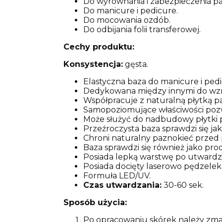
Do wyrównania i zabezpieczenia pa
Do manicure i pedicure.
Do mocowania ozdób.
Do odbijania folii transferowej.
Cechy produktu:
Konsystencja:
gęsta.
Elastyczna baza do manicure i pe
Dedykowana między innymi do wzmo
Współpracuje z naturalną płytką p
Samopoziomujące właściwości pozwal
Może służyć do nadbudowy płytki 
Przeźroczysta baza sprawdzi się ja
Chroni naturalny paznokieć przed 
Baza sprawdzi się również jako pro
Posiada lepką warstwę po utwardz
Posiada docięty laserowo pędzelek,
Formuła LED/UV.
Czas utwardzania:
30-60 sek.
Sposób użycia:
Po opracowaniu skórek należy zmat