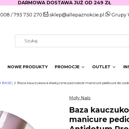
DARMOWA DOSTAWA JUŻ OD 249 ZŁ
 008
/
793 730 270
sklep@allepaznokcie.pl
Grupy 
W
NOWE PRODUKTY
PROMOCJE
OUTLET
IN
 BASE)
Baza kauczukowa elastyczne paznokcie manicure pedicure do ozdób
Molly Nails
Baza kauczuko
manicure pedic
Antidotum Pro 