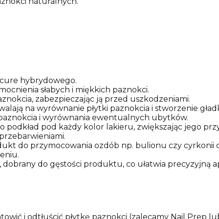
znokci naturalnych.
dicure hybrydowego.
cnienia słabych i miękkich paznokci.
aznokcia, zabezpieczając ją przed uszkodzeniami.
ają na wyrównanie płytki paznokcia i stworzenie gładkie
paznokcia i wyrównania ewentualnych ubytków.
ko podkład pod każdy kolor lakieru, zwiększając jego pr
przebarwieniami.
dukt do przymocowania ozdób np. bulionu czy cyrkonii ora
eniu.
 dobrany do gęstości produktu, co ułatwia precyzyjną ap
owić i odtłuścić płytkę paznokci (zalecamy Nail Prep l