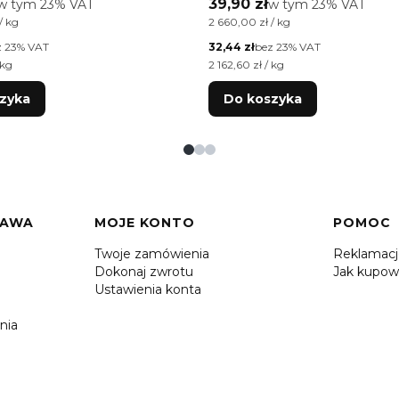
tto
Cena brutto
w tym %s VAT
39,90 zł
w tym %s VAT
w tym
23%
VAT
w tym
23%
VAT
tkowa brutto
Cena jednostkowa brutto
/ kg
2 660,00 zł / kg
Cena netto
z 23% VAT
32,44 zł
bez 23% VAT
tkowa netto
Cena jednostkowa netto
 kg
2 162,60 zł / kg
zyka
Do koszyka
TAWA
MOJE KONTO
POMOC
Twoje zamówienia
Reklamac
Dokonaj zwrotu
Jak kupow
Ustawienia konta
nia