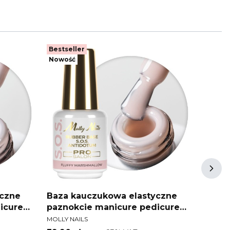
Bestseller
Bestse
Nowość
Nowoś
yczne
Baza kauczukowa elastyczne
Baza 
icure
paznokcie manicure pedicure
pazno
PRODUCENT
PRODU
um Pro
do ozdób S.O.S. Antidotum Pro
do oz
MOLLY NAILS
MOLLY N
lush 15g
Salon Molly Nails Fluffy
Salon