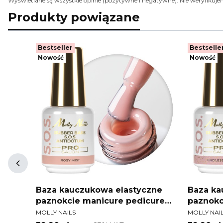
Wyświetlane są wszystkie opinie (pozytywne i negatywne). Nie weryfikujem
Produkty powiązane
Bestseller
Bestselle
Nowość
Nowość
zne
Baza kauczukowa elastyczne
Baza ka
ure
paznokcie manicure pedicure
paznokc
PRODUCENT
PRODUCEN
 Pro
do ozdób S.O.S. Antidotum Pro
do ozdó
MOLLY NAILS
MOLLY NAI
 15g
Salon Molly Nails Rosy Mist 15g
Salon Mo