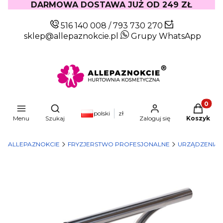
DARMOWA DOSTAWA JUŻ OD 249 ZŁ
516 140 008
/
793 730 270
sklep@allepaznokcie.pl
Grupy WhatsApp
Produkty
Otwórz wyszukiwarkę
polski
zł
Menu
Szukaj
Zaloguj się
Koszyk
ALLEPAZNOKCIE
FRYZJERSTWO PROFESJONALNE
URZĄDZENIA I