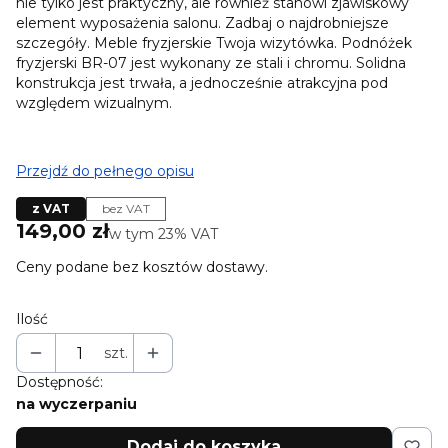
nie tylko jest praktyczny, ale również stanowi zjawiskowy
element wyposażenia salonu. Zadbaj o najdrobniejsze
szczegóły. Meble fryzjerskie Twoja wizytówka. Podnóżek
fryzjerski BR-07 jest wykonany ze stali i chromu. Solidna
konstrukcja jest trwała, a jednocześnie atrakcyjna pod
względem wizualnym.
Przejdź do pełnego opisu
z VAT
bez VAT
Cena
149,00 zł
w tym 23% VAT
w tym
23%
VAT
Ceny podane bez kosztów dostawy.
Ilość
szt.
Dostępność:
na wyczerpaniu
Dodaj do koszyka