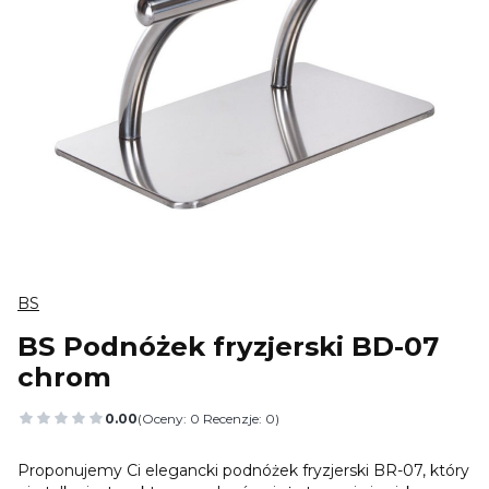
BS
BS Podnóżek fryzjerski BD-07
chrom
0.00
(Oceny: 0 Recenzje: 0)
Przejdź do sekcji Opinie
Proponujemy Ci elegancki podnóżek fryzjerski BR-07, który