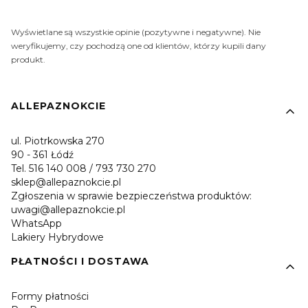
Wyświetlane są wszystkie opinie (pozytywne i negatywne). Nie
weryfikujemy, czy pochodzą one od klientów, którzy kupili dany
produkt.
Linki w stopce
ALLEPAZNOKCIE
ul. Piotrkowska 270
90 - 361 Łódź
Tel. 516 140 008 / 793 730 270
sklep@allepaznokcie.pl
Zgłoszenia w sprawie bezpieczeństwa produktów:
uwagi@allepaznokcie.pl
WhatsApp
Lakiery Hybrydowe
PŁATNOŚCI I DOSTAWA
Formy płatności