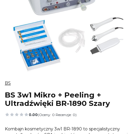
BS
BS 3w1 Mikro + Peeling +
Ultradźwięki BR-1890 Szary
0.00
(Oceny: 0 Recenzje: 0)
Przejdź do sekcji Opinie
Kombajn kosmetyczny 3w1 BR-1890 to specjalistyczny