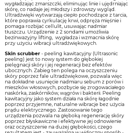
wygładzając zmarszczki, eliminując linie i ujędrniając
skórę, co nadaje jej młodszy i zdrowszy wygląd.
Ultradźwięki wytwarzają ciepło pochodzące z tarcia,
które poprawia cyrkulację krwi, odpręża mięśnie i
pomaga rozbijać cellulit, usuwając nadmiar
tłuszczu. Urządzenie z 2 sondami umożliwia
bezinwazyjny lifting, wygładza i wzmacnia skórę
przy użyciu wibracji ultradźwiękowych.
Skin scrubber
- peeling kawitacyjny (Ultrasonic
peeling) jest to nowy system do głębokiej
pielęgnacji skóry i jej regeneracji bez efektów
ubocznych. Zabieg ten polega na oczyszczeniu
skóry poprzez fale ultradźwiękowe, pozwala więc
na dokładne usunięcie nadmiaru sebum z porów i
mieszków włosowych, pozbycie się zrogowaciałego
naskórka, zaskórników, wągrów i bakterii. Peeling
kawitacyjny jako system działa na skórę łagodnie
poprzez przyjemne, naturalne wibracje bez użycia
prądu elektrycznego. Zastosowanie tego
urządzenia pozwala na głęboką regenerację skóry
poprzez błyskawiczne i efektywne jej odnowienie
oraz oczyszczenie na dużej głębokości, czego
rezultatem jest - zauważalna w widoczny sposób -