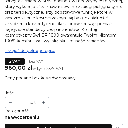
sprzęt dla salonów SPA i gabinetów medycyny estetycznej,
który wykonuje aż 3 zaawansowane zabiegi pielęgnacyjne,
oraz terapeutyczne. Trzy podstawowe funkcje które w
każdym salonie kosmetycznym są bazą działalności!.
Urządzenia kosmetyczne dla salonów muszą spełniać
najwyższe standardy bezpieczeństwa, Kombajn
kosmetyczny 3w1 BR-1890 gwarantuje Twoim Klientom
100% komfort oraz wysoką skuteczność zabiegów.
Przejdź do pełnego opisu
z VAT
bez VAT
Cena
960,00 zł
w tym 23% VAT
w tym
23%
VAT
Ceny podane bez kosztów dostawy.
Ilość
szt.
Dostępność:
na wyczerpaniu