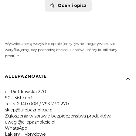
Oceń i opisz
Wyświetlane są wszystkie opinie (pozytywne i negatywne). Nie
weryfikujemy, czy pochodzą one od klientów, którzy kupili dany
produkt.
Linki w stopce
ALLEPAZNOKCIE
ul. Piotrkowska 270
90 - 361 Łódź
Tel. 516 140 008 / 793 730 270
sklep@allepaznokcie.pl
Zgłoszenia w sprawie bezpieczeństwa produktów:
uwagi@allepaznokcie.pl
WhatsApp
Lakiery Hybrydowe