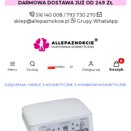
DARMOWA DOSTAWA JUŻ OD 249 ZŁ
516 140 008
/
793 730 270
sklep@allepaznokcie.pl
Grupy WhatsApp
Produkty
Otwórz wyszukiwarkę
polski
zł
Menu
Szukaj
Zaloguj się
Koszyk
URZĄDZENIA I MEBLE
KOSMETYCZNE
KOMBAJNY KOSMETYCZNE