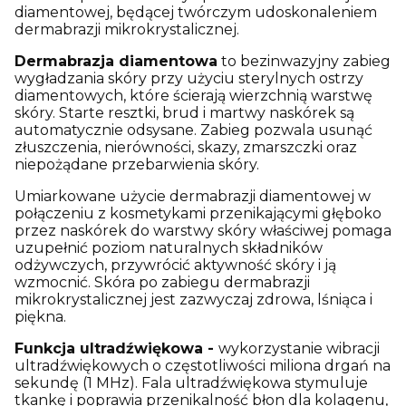
diamentowej, będącej twórczym udoskonaleniem
dermabrazji mikrokrystalicznej.
Dermabrazja diamentowa
to bezinwazyjny zabieg
wygładzania skóry przy użyciu sterylnych ostrzy
diamentowych, które ścierają wierzchnią warstwę
skóry. Starte resztki, brud i martwy naskórek są
automatycznie odsysane. Zabieg pozwala usunąć
złuszczenia, nierówności, skazy, zmarszczki oraz
niepożądane przebarwienia skóry.
Umiarkowane użycie dermabrazji diamentowej w
połączeniu z kosmetykami przenikającymi głęboko
przez naskórek do warstwy skóry właściwej pomaga
uzupełnić poziom naturalnych składników
odżywczych, przywrócić aktywność skóry i ją
wzmocnić. Skóra po zabiegu dermabrazji
mikrokrystalicznej jest zazwyczaj zdrowa, lśniąca i
piękna.
Funkcja ultradźwiękowa -
wykorzystanie wibracji
ultradźwiękowych o częstotliwości miliona drgań na
sekundę (1 MHz). Fala ultradźwiękowa stymuluje
tkankę i poprawia przenikalność błon dla kolagenu,