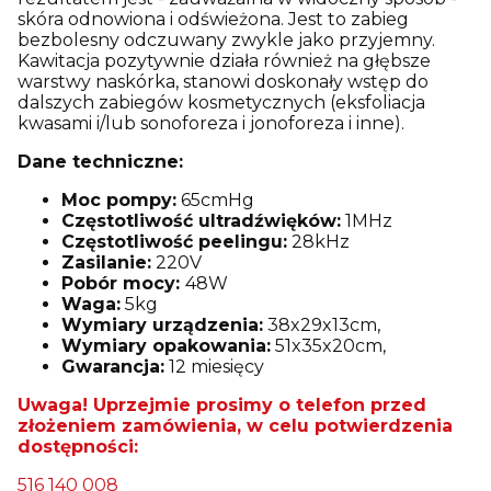
skóra odnowiona i odświeżona. Jest to zabieg
bezbolesny odczuwany zwykle jako przyjemny.
Kawitacja pozytywnie działa również na głębsze
warstwy naskórka, stanowi doskonały wstęp do
dalszych zabiegów kosmetycznych (eksfoliacja
kwasami i/lub sonoforeza i jonoforeza i inne).
Dane techniczne:
Moc pompy:
65cmHg
Częstotliwość ultradźwięków:
1MHz
Częstotliwość peelingu:
28kHz
Zasilanie:
220V
Pobór mocy:
48W
Waga:
5kg
Wymiary urządzenia:
38x29x13cm,
Wymiary opakowania:
51x35x20cm,
Gwarancja:
12 miesięcy
Uwaga! Uprzejmie prosimy o telefon przed
złożeniem zamówienia, w celu potwierdzenia
dostępności:
516 140 008