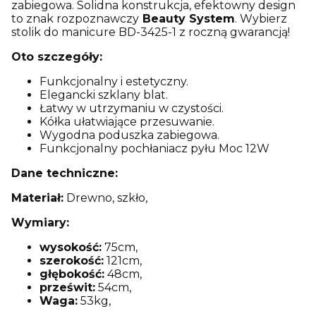
zabiegowa. Solidna konstrukcja, efektowny design
to znak rozpoznawczy
Beauty System
. Wybierz
stolik do manicure BD-3425-1 z roczną gwarancją!
Oto szczegóły:
Funkcjonalny i estetyczny.
Elegancki szklany blat.
Łatwy w utrzymaniu w czystości.
Kółka ułatwiające przesuwanie.
Wygodna poduszka zabiegowa.
Funkcjonalny pochłaniacz pyłu Moc 12W
Dane techniczne:
Materiał:
Drewno, szkło,
Wymiary:
wysokość:
75cm,
szerokość:
121cm,
głębokość:
48cm,
prześwit:
54cm,
Waga:
53kg,