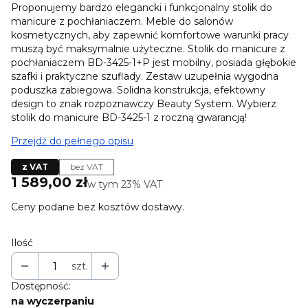
Proponujemy bardzo elegancki i funkcjonalny stolik do
manicure z pochłaniaczem. Meble do salonów
kosmetycznych, aby zapewnić komfortowe warunki pracy
muszą być maksymalnie użyteczne. Stolik do manicure z
pochłaniaczem BD-3425-1+P jest mobilny, posiada głębokie
szafki i praktyczne szuflady. Zestaw uzupełnia wygodna
poduszka zabiegowa. Solidna konstrukcja, efektowny
design to znak rozpoznawczy Beauty System. Wybierz
stolik do manicure BD-3425-1 z roczną gwarancją!
Przejdź do pełnego opisu
z VAT
bez VAT
Cena
1 589,00 zł
w tym 23% VAT
w tym
23%
VAT
Ceny podane bez kosztów dostawy.
Ilość
szt.
Dostępność:
na wyczerpaniu