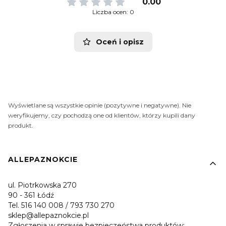
0.00
Liczba ocen: 0
Oceń i opisz
Wyświetlane są wszystkie opinie (pozytywne i negatywne). Nie
weryfikujemy, czy pochodzą one od klientów, którzy kupili dany
produkt.
Linki w stopce
ALLEPAZNOKCIE
ul. Piotrkowska 270
90 - 361 Łódź
Tel. 516 140 008 / 793 730 270
sklep@allepaznokcie.pl
Zgłoszenia w sprawie bezpieczeństwa produktów: