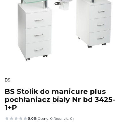
BS
BS Stolik do manicure plus
pochłaniacz biały Nr bd 3425-
1+P
0.00
(Oceny: 0 Recenzje: 0)
Przejdź do sekcji Opinie