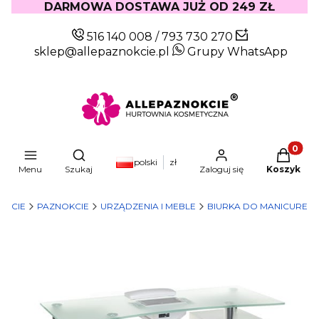
DARMOWA DOSTAWA JUŻ OD 249 ZŁ
516 140 008
/
793 730 270
sklep@allepaznokcie.pl
Grupy WhatsApp
Produkty
Otwórz wyszukiwarkę
polski
zł
Menu
Szukaj
Zaloguj się
Koszyk
OKCIE
PAZNOKCIE
URZĄDZENIA I MEBLE
BIURKA DO MANICURE