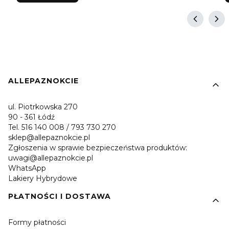
Linki w stopce
ALLEPAZNOKCIE
ul. Piotrkowska 270
90 - 361 Łódź
Tel. 516 140 008 / 793 730 270
sklep@allepaznokcie.pl
Zgłoszenia w sprawie bezpieczeństwa produktów:
uwagi@allepaznokcie.pl
WhatsApp
Lakiery Hybrydowe
PŁATNOŚCI I DOSTAWA
Formy płatności