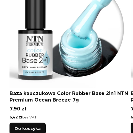
Baza kauczukowa Color Rubber Base 2in1 NTN
Premium Ocean Breeze 7g
Cena
7,90 zł
7
Cena
C
6,42 zł
bez VAT
6
Do koszyka