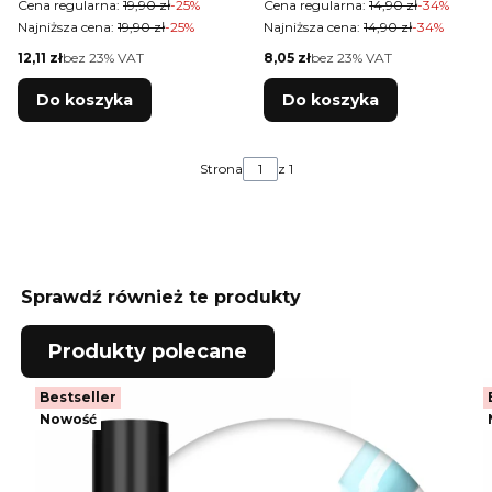
Cena regularna:
19,90 zł
-25%
Cena regularna:
14,90 zł
-34%
przejrzysta
Najniższa cena:
19,90 zł
-25%
Najniższa cena:
14,90 zł
-34%
ergonomiczna
Cena netto
Cena netto
12,11 zł
bez 23% VAT
8,05 zł
bez 23% VAT
obudowa
Do koszyka
Do koszyka
Strona
z 1
Sprawdź również te produkty
Produkty polecane
Bestseller
Nowość