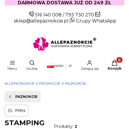
DARMOWA DOSTAWA JUŻ OD 249 ZŁ
516 140 008
/
793 730 270
sklep@allepaznokcie.pl
Grupy WhatsApp
Produkty
Otwórz wyszukiwarkę
polski
zł
Menu
Szukaj
Zaloguj się
Koszyk
ALLEPAZNOKCIE
PROMOCJE
PAZNOKCIE
PAZNOKCIE
Filtry
STAMPING
Produkty:
2