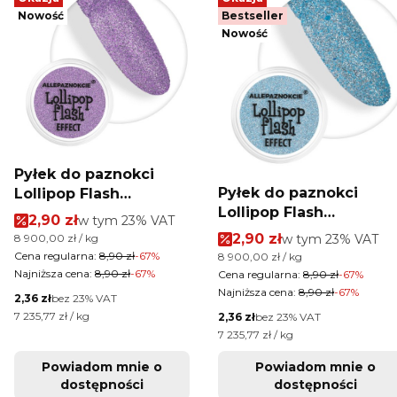
Nowość
Bestseller
Nowość
Pyłek do paznokci
Pyłek do paznokci
Lollipop Flash
Lollipop Flash
Allepaznokcie 3 ml Nr
Cena promocyjna brutto
2,90 zł
w tym %s VAT
w tym
23%
VAT
Allepaznokcie 3 ml Nr 
11
Cena promocyjna brut
Cena jednostkowa brutto
2,90 zł
w tym %s VAT
8 900,00 zł / kg
w tym
23%
VAT
Cena regularna:
8,90 zł
-67%
Cena jednostkowa brutto
8 900,00 zł / kg
Najniższa cena:
8,90 zł
-67%
Cena regularna:
8,90 zł
-67%
Najniższa cena:
8,90 zł
-67%
Cena netto
2,36 zł
bez 23% VAT
Cena jednostkowa netto
7 235,77 zł / kg
Cena netto
2,36 zł
bez 23% VAT
Cena jednostkowa netto
7 235,77 zł / kg
Powiadom mnie o
Powiadom mnie o
dostępności
dostępności