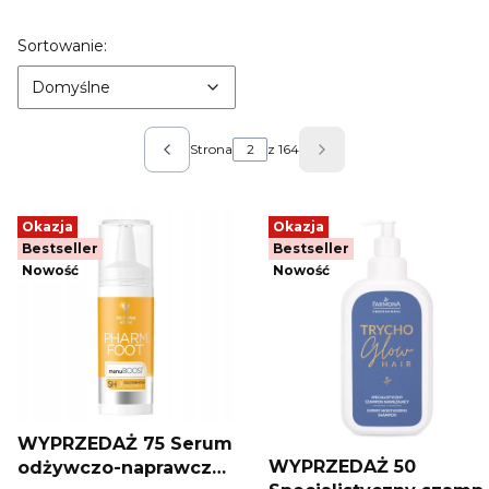
Lista produktów
Domyślne
Sortowanie:
Domyślne
Strona
z 164
Poprzednie produkty
Następne produkty
Okazja
Okazja
Bestseller
Bestseller
Nowość
Nowość
WYPRZEDAŻ 75 Serum
WYPRZEDAŻ 50
odżywczo-naprawcze