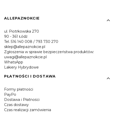
Linki w stopce
ALLEPAZNOKCIE
ul. Piotrkowska 270
90 - 361 Łódź
Tel. 516 140 008 / 793 730 270
sklep@allepaznokcie.pl
Zgłoszenia w sprawie bezpieczeństwa produktów:
uwagi@allepaznokcie.pl
WhatsApp
Lakiery Hybrydowe
PŁATNOŚCI I DOSTAWA
Formy płatności
PayPo
Dostawa i Płatności
Czas dostawy
Czas realizacji zamówienia