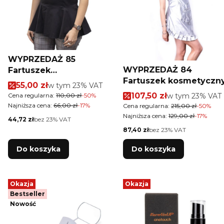
WYPRZEDAŻ 85
WYPRZEDAŻ 84
Fartuszek
Fartuszek kosmetyczn
kosmetyczny z
Cena promocyjna brutto
55,00 zł
w tym %s VAT
w tym
23%
VAT
Diamond Silver
baskinką MollyLac Nr
Cena promocyjna brut
107,50 zł
w tym %s VAT
Cena regularna:
110,00 zł
-50%
w tym
23%
VAT
40
Najniższa cena:
66,00 zł
-17%
Cena regularna:
215,00 zł
-50%
Najniższa cena:
129,00 zł
-17%
Cena netto
44,72 zł
bez 23% VAT
Cena netto
87,40 zł
bez 23% VAT
Do koszyka
Do koszyka
Okazja
Okazja
Bestseller
Nowość