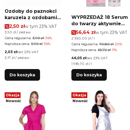
Ozdoby do paznokci
WYPRZEDAŻ 18 Serum
karuzela z ozdobami
do twarzy aktywnie
mix kolorów Nr 4
Cena promocyjna brutto
2,50 zł
w tym %s VAT
w tym
23%
VAT
wzmacniające z
Cena promocyjna brut
Cena jednostkowa brutto
56,64 zł
w tym %s VAT
3,90 zł / zestaw
w tym
23%
VAT
bioretinolem Farmona
Cena regularna:
3,90 zł
-36%
Cena jednostkowa brutto
2 360,00 zł / l
Unique Skin 30 ml
Najniższa cena:
3,90 zł
-36%
Cena regularna:
70,80 zł
-20%
Najniższa cena:
63,72 zł
-11%
Cena netto
2,03 zł
bez 23% VAT
Cena jednostkowa netto
3,17 zł / zestaw
Cena netto
46,05 zł
bez 23% VAT
Cena jednostkowa netto
1 918,70 zł / l
Do koszyka
Do koszyka
Okazja
Okazja
Nowość
Nowość