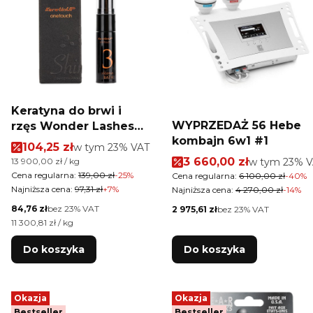
Keratyna do brwi i
WYPRZEDAŻ 56 Hebe
rzęs Wonder Lashes
kombajn 6w1 #1
Shinee KeratinUp
Cena promocyjna brutto
104,25 zł
w tym %s VAT
w tym
23%
VAT
Onetouch 3 Vitamin
Cena promocyjna brut
Cena jednostkowa brutto
3 660,00 zł
w tym %s VA
13 900,00 zł / kg
w tym
23%
V
Bath 10 g
Cena regularna:
139,00 zł
-25%
Cena regularna:
6 100,00 zł
-40%
Najniższa cena:
97,31 zł
+7%
Najniższa cena:
4 270,00 zł
-14%
Cena netto
84,76 zł
bez 23% VAT
Cena netto
2 975,61 zł
bez 23% VAT
Cena jednostkowa netto
11 300,81 zł / kg
Do koszyka
Do koszyka
Okazja
Okazja
Bestseller
Bestseller