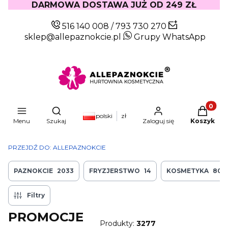
DARMOWA DOSTAWA JUŻ OD 249 ZŁ
516 140 008
/
793 730 270
sklep@allepaznokcie.pl
Grupy WhatsApp
Produkty
Otwórz wyszukiwarkę
polski
zł
Menu
Szukaj
Zaloguj się
Koszyk
PRZEJDŹ DO:
ALLEPAZNOKCIE
PAZNOKCIE
2033
FRYZJERSTWO
14
KOSMETYKA
803
Filtry
PROMOCJE
Produkty:
3277