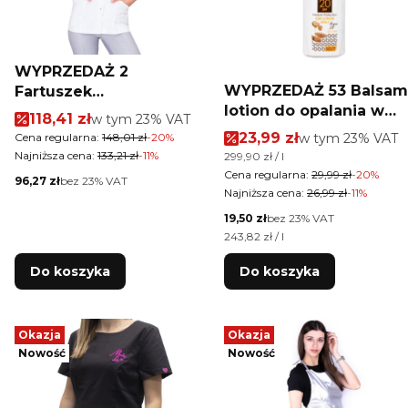
WYPRZEDAŻ 2
WYPRZEDAŻ 53 Balsam
Fartuszek
lotion do opalania w
kosmetyczny Vena
Cena promocyjna brutto
118,41 zł
w tym %s VAT
w tym
23%
VAT
sprayu z olejkiem
Spa 9 biały z
Cena promocyjna brut
23,99 zł
w tym %s VAT
Cena regularna:
148,01 zł
-20%
w tym
23%
VAT
arganowym SPF20 Alo
cyrkoniami rozmiar 42
Najniższa cena:
133,21 zł
-11%
Cena jednostkowa brutto
299,90 zł / l
Tropic 100ml
Cena regularna:
29,99 zł
-20%
Cena netto
96,27 zł
bez 23% VAT
Najniższa cena:
26,99 zł
-11%
Cena netto
19,50 zł
bez 23% VAT
Cena jednostkowa netto
243,82 zł / l
Do koszyka
Do koszyka
Okazja
Okazja
Nowość
Nowość