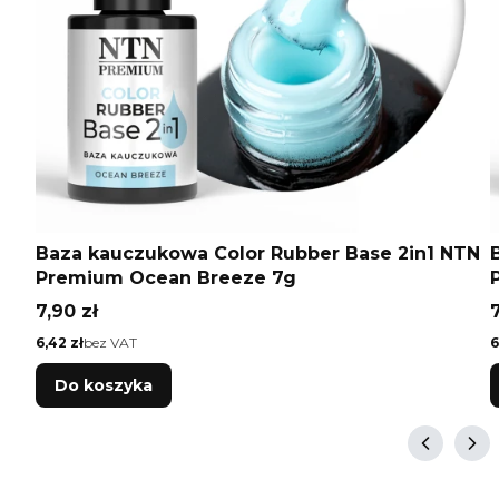
Baza kauczukowa Color Rubber Base 2in1 NTN
Premium Ocean Breeze 7g
Cena
7,90 zł
7
Cena
C
6,42 zł
bez VAT
6
Do koszyka