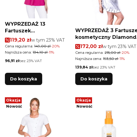
WYPRZEDAŻ 13
WYPRZEDAŻ 3 Fartusz
Fartuszek
kosmetyczny Diamond
kosmetyczny Vena
Cena promocyjna brutto
119,20 zł
w tym %s VAT
w tym
23%
VAT
Silver
Emma amarant
Cena promocyjna brut
172,00 zł
w tym %s VAT
Cena regularna:
149,00 zł
-20%
w tym
23%
VAT
rozmiar 40
Najniższa cena:
134,10 zł
-11%
Cena regularna:
215,00 zł
-20%
Najniższa cena:
193,50 zł
-11%
Cena netto
96,91 zł
bez 23% VAT
Cena netto
139,84 zł
bez 23% VAT
Do koszyka
Do koszyka
Okazja
Okazja
Nowość
Nowość