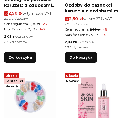
Ozdoby do paznokci
karuzela z ozdobami
karuzela z ozdobami m
mix kolorów Nr 3
Cena promocyjna brutto
2,50 zł
w tym %s VAT
w tym
23%
VAT
kolorów Nr 5
Cena promocyjna brut
Cena jednostkowa brutto
2,50 zł
w tym %s VAT
2,90 zł / zestaw
w tym
23%
VAT
Cena regularna:
2,90 zł
-14%
Cena jednostkowa brutto
2,90 zł / zestaw
Najniższa cena:
2,90 zł
-14%
Cena regularna:
2,90 zł
-14%
Najniższa cena:
2,90 zł
-14%
Cena netto
2,03 zł
bez 23% VAT
Cena jednostkowa netto
2,36 zł / zestaw
Cena netto
2,03 zł
bez 23% VAT
Cena jednostkowa netto
2,36 zł / zestaw
Do koszyka
Do koszyka
Okazja
Okazja
Bestseller
Nowość
Nowość