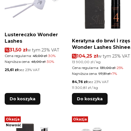
Lustereczko Wonder
Keratyna do brwi i rzęs
Lashes
Wonder Lashes Shinee
Cena promocyjna brutto
31,50 zł
w tym %s VAT
w tym
23%
VAT
KeratinUp Onetouch 4
Cena promocyjna brut
104,25 zł
w tym %s VAT
Cena regularna:
45,00 zł
-30%
w tym
23%
VAT
Reborn Keratin 10 g
Najniższa cena:
45,00 zł
-30%
Cena jednostkowa brutto
13 900,00 zł / kg
Cena regularna:
139,00 zł
-25%
Cena netto
25,61 zł
bez 23% VAT
Najniższa cena:
97,31 zł
+7%
Cena netto
84,76 zł
bez 23% VAT
Cena jednostkowa netto
11 300,81 zł / kg
Do koszyka
Do koszyka
Okazja
Okazja
Nowość