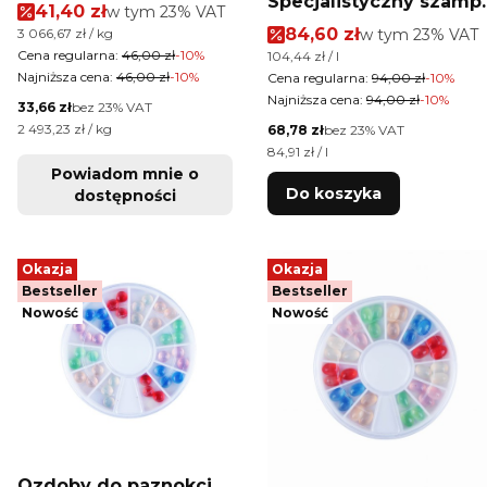
Specjalistyczny szamp
z ekstraktem z miodu
Cena promocyjna brutto
41,40 zł
w tym %s VAT
w tym
23%
VAT
nawilżający włosy
manuka i mleczkiem
Cena promocyjna brut
Cena jednostkowa brutto
84,60 zł
w tym %s VAT
3 066,67 zł / kg
w tym
23%
VAT
Farmona Trycho Glow
pszczelim Victoria
Cena regularna:
46,00 zł
-10%
Cena jednostkowa brutto
104,44 zł / l
Hair 900 ml
Vynn Pharm Foot
Najniższa cena:
46,00 zł
-10%
Cena regularna:
94,00 zł
-10%
manuBOOST 15ml
Najniższa cena:
94,00 zł
-10%
Cena netto
33,66 zł
bez 23% VAT
Cena jednostkowa netto
2 493,23 zł / kg
Cena netto
68,78 zł
bez 23% VAT
Cena jednostkowa netto
84,91 zł / l
Powiadom mnie o
Do koszyka
dostępności
Okazja
Okazja
Bestseller
Bestseller
Nowość
Nowość
Ozdoby do paznokci