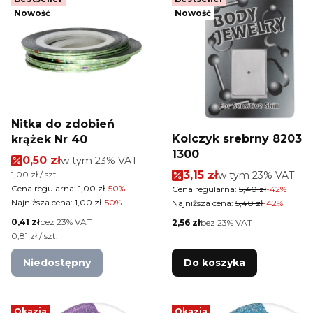
Nowość
Nowość
Nitka do zdobień
Kolczyk srebrny 8203
krążek Nr 40
1300
Cena promocyjna brutto
0,50 zł
w tym %s VAT
w tym
23%
VAT
Cena promocyjna brut
Cena jednostkowa brutto
3,15 zł
w tym %s VAT
1,00 zł / szt.
w tym
23%
VAT
Cena regularna:
1,00 zł
-50%
Cena regularna:
5,40 zł
-42%
Najniższa cena:
1,00 zł
-50%
Najniższa cena:
5,40 zł
-42%
Cena netto
0,41 zł
bez 23% VAT
Cena netto
2,56 zł
bez 23% VAT
Cena jednostkowa netto
0,81 zł / szt.
Niedostępny
Do koszyka
Okazja
Okazja