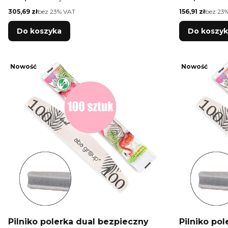
Cena netto
Cena netto
305,69 zł
bez 23% VAT
156,91 zł
bez 23
Do koszyka
Do koszy
Nowość
Nowość
Pilniko polerka dual bezpieczny
Pilniko po