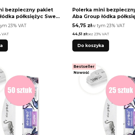
ni bezpieczny pakiet
Polerka mini bezpieczn
łódka półksiężyc Sweet
Aba Group łódka półksi
szt
100/180 25 szt
o
Cena brutto
tym %s VAT
54,75 zł
w tym %s VAT
tym
23%
VAT
w tym
23%
VAT
Cena netto
% VAT
44,51 zł
bez 23% VAT
ka
Do koszyka
Bestseller
Nowość