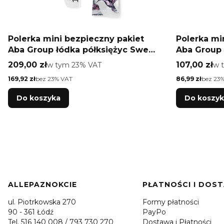
Polerka mini bezpieczny pakiet
Polerka mi
Aba Group łódka półksiężyc Sweet
Aba Group 
180/240 100 szt
180/240 50
Cena brutto
Cena brutt
209,00 zł
w tym %s VAT
107,00 zł
w 
w tym
23%
VAT
w 
Cena netto
Cena netto
169,92 zł
bez 23% VAT
86,99 zł
bez 23
Do koszyka
Do koszy
Linki w stopce
ALLEPAZNOKCIE
PŁATNOŚCI I DOS
ul. Piotrkowska 270
Formy płatności
90 - 361 Łódź
PayPo
Tel. 516 140 008 / 793 730 270
Dostawa i Płatności