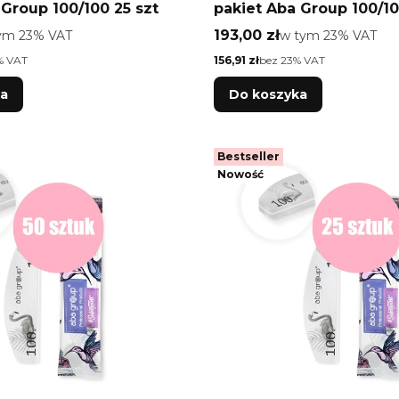
 Group 100/100 25 szt
pakiet Aba Group 100/10
o
Cena brutto
ym %s VAT
193,00 zł
w tym %s VAT
tym
23%
VAT
w tym
23%
VAT
Cena netto
% VAT
156,91 zł
bez 23% VAT
ka
Do koszyka
Bestseller
Nowość