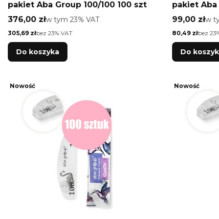
pakiet Aba Group 100/100 100 szt
pakiet Aba
Cena brutto
Cena brutt
376,00 zł
w tym %s VAT
99,00 zł
w t
w tym
23%
VAT
w 
Cena netto
Cena netto
305,69 zł
bez 23% VAT
80,49 zł
bez 23
Do koszyka
Do koszy
Nowość
Nowość