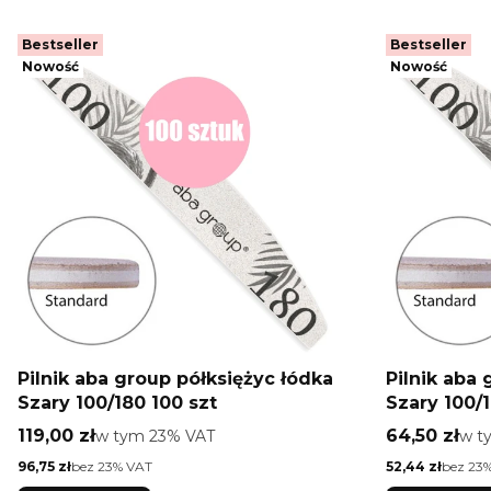
Bestseller
Bestseller
Nowość
Nowość
Pilnik aba group półksiężyc łódka
Pilnik aba 
Szary 100/180 100 szt
Szary 100/1
Cena brutto
Cena brutt
119,00 zł
w tym %s VAT
64,50 zł
w t
w tym
23%
VAT
w 
Cena netto
Cena netto
96,75 zł
bez 23% VAT
52,44 zł
bez 23