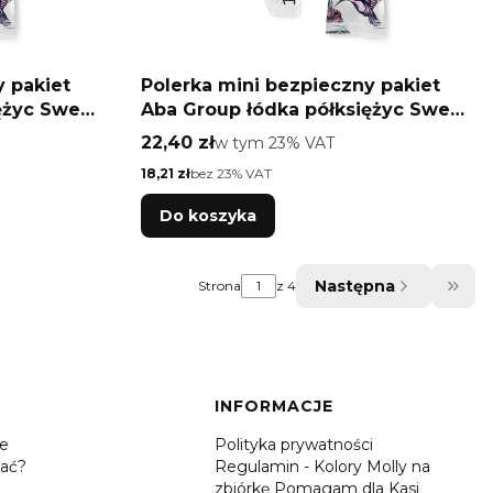
y pakiet
Polerka mini bezpieczny pakiet
ężyc Sweet
Aba Group łódka półksiężyc Sweet
180/240 10 szt
Cena brutto
22,40 zł
w tym %s VAT
w tym
23%
VAT
Cena netto
18,21 zł
bez 23% VAT
Do koszyka
Następna
Strona
z 4
Prze
INFORMACJE
je
Polityka prywatności
ać?
Regulamin - Kolory Molly na
zbiórkę Pomagam dla Kasi