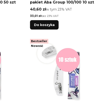
0 50 szt
pakiet Aba Group 100/100 10 szt
Cena brutto
40,60 zł
w tym %s VAT
w tym
23%
VAT
Cena netto
33,01 zł
bez 23% VAT
Do koszyka
Bestseller
Nowość