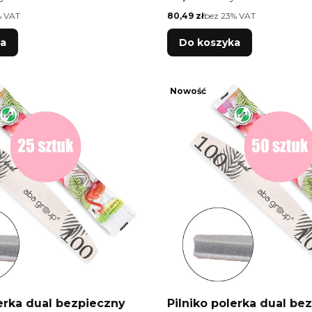
Cena netto
% VAT
80,49 zł
bez 23% VAT
ka
Do koszyka
Nowość
lerka dual bezpieczny
Pilniko polerka dual be