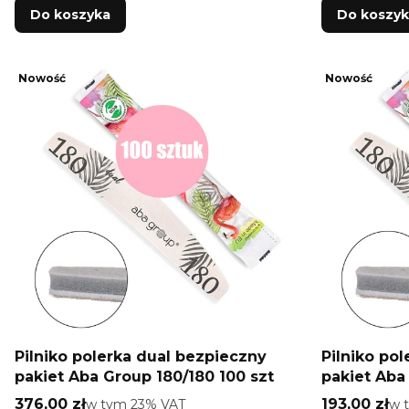
Do koszyka
Do koszy
Nowość
Nowość
Pilniko polerka dual bezpieczny
Pilniko po
pakiet Aba Group 180/180 100 szt
pakiet Aba
Cena brutto
Cena brutt
376,00 zł
w tym %s VAT
193,00 zł
w 
w tym
23%
VAT
w 