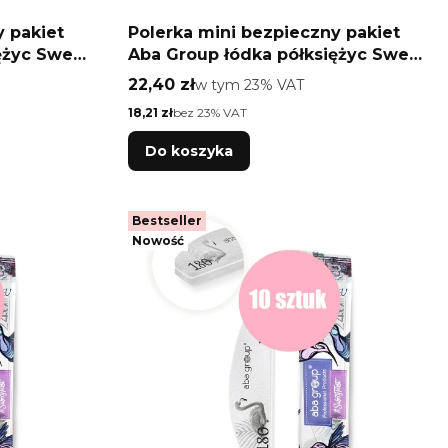
y pakiet
Polerka mini bezpieczny pakiet
ężyc Sweet
Aba Group łódka półksiężyc Sweet
100/180 10 szt
Cena brutto
22,40 zł
w tym %s VAT
w tym
23%
VAT
Cena netto
18,21 zł
bez 23% VAT
Do koszyka
Bestseller
Nowość