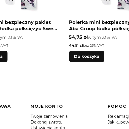
ni bezpieczny pakiet
Polerka mini bezpieczn
łódka półksiężyc Sweet
Aba Group łódka półksi
 szt
180/240 25 szt
o
Cena brutto
tym %s VAT
54,75 zł
w tym %s VAT
tym
23%
VAT
w tym
23%
VAT
Cena netto
% VAT
44,51 zł
bez 23% VAT
ka
Do koszyka
TAWA
MOJE KONTO
POMOC
Twoje zamówienia
Reklamac
Dokonaj zwrotu
Jak kupow
Ustawienia konta