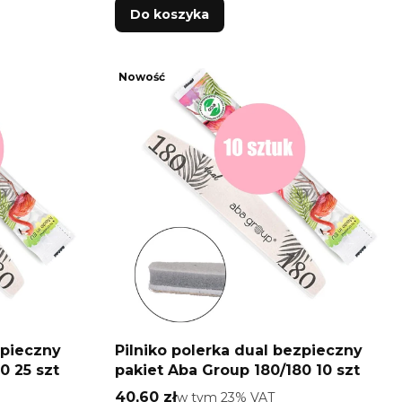
Do koszyka
Nowość
zpieczny
Pilniko polerka dual bezpieczny
0 25 szt
pakiet Aba Group 180/180 10 szt
Cena brutto
40,60 zł
w tym %s VAT
w tym
23%
VAT