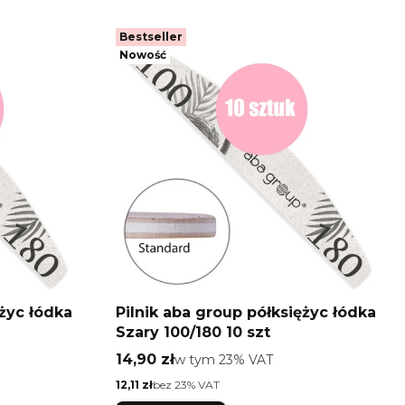
Bestseller
Nowość
ężyc łódka
Pilnik aba group półksiężyc łódka
Szary 100/180 10 szt
Cena brutto
14,90 zł
w tym %s VAT
w tym
23%
VAT
Cena netto
12,11 zł
bez 23% VAT