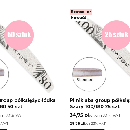
Bestseller
Nowość
group półksiężyc łódka
Pilnik aba group półksi
80 50 szt
Szary 100/180 25 szt
o
Cena brutto
ym %s VAT
34,75 zł
w tym %s VAT
tym
23%
VAT
w tym
23%
VAT
Cena netto
% VAT
28,25 zł
bez 23% VAT