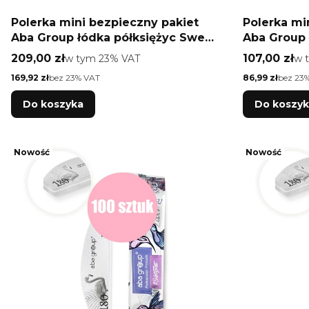
Polerka mini bezpieczny pakiet
Polerka mi
Aba Group łódka półksiężyc Sweet
Aba Group 
100/180 100 szt
100/180 50 
Cena brutto
Cena brutt
209,00 zł
w tym %s VAT
107,00 zł
w 
w tym
23%
VAT
w 
Cena netto
Cena netto
169,92 zł
bez 23% VAT
86,99 zł
bez 23
Do koszyka
Do koszy
Nowość
Nowość