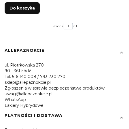
Do koszyka
Strona
z 1
Linki w stopce
ALLEPAZNOKCIE
ul. Piotrkowska 270
90 - 361 Łódź
Tel. 516 140 008 / 793 730 270
sklep@allepaznokcie.pl
Zgłoszenia w sprawie bezpieczeństwa produktów:
uwagi@allepaznokcie.pl
WhatsApp
Lakiery Hybrydowe
PŁATNOŚCI I DOSTAWA