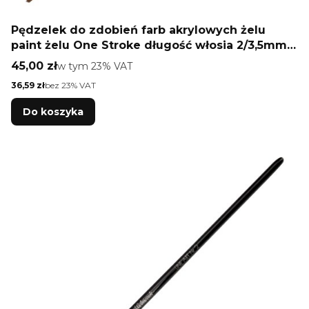
Pędzelek do zdobień farb akrylowych żelu
paint żelu One Stroke długość włosia 2/3,5mm
4U Monika Mielniczuk
Cena brutto
45,00 zł
w tym %s VAT
w tym
23%
VAT
Cena netto
36,59 zł
bez 23% VAT
Do koszyka