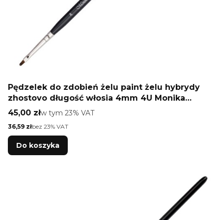
Pędzelek do zdobień żelu paint żelu hybrydy
zhostovo długość włosia 4mm 4U Monika
Mielniczuk
Cena brutto
45,00 zł
w tym %s VAT
w tym
23%
VAT
Cena netto
36,59 zł
bez 23% VAT
Do koszyka