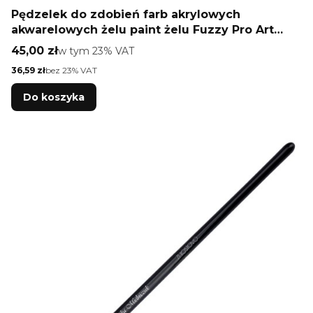
Pędzelek do zdobień farb akrylowych
akwarelowych żelu paint żelu Fuzzy Pro Art
długość włosia 6,5mm 4U Monika Mielniczuk
Cena brutto
45,00 zł
w tym %s VAT
w tym
23%
VAT
Cena netto
36,59 zł
bez 23% VAT
Do koszyka