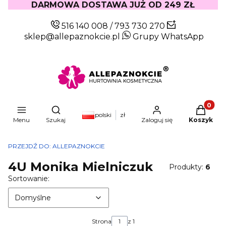
DARMOWA DOSTAWA JUŻ OD 249 ZŁ
516 140 008
/
793 730 270
sklep@allepaznokcie.pl
Grupy WhatsApp
Produkty
Otwórz wyszukiwarkę
polski
zł
Menu
Szukaj
Zaloguj się
Koszyk
PRZEJDŹ DO:
ALLEPAZNOKCIE
4U Monika Mielniczuk
Produkty:
6
Lista produktów
Domyślne
Sortowanie:
Domyślne
Strona
z 1