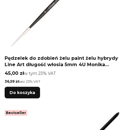
Pędzelek do zdobień żelu paint żelu hybrydy
Line Art długość włosia 5mm 4U Monika
Mielniczuk
Cena brutto
45,00 zł
w tym %s VAT
w tym
23%
VAT
Cena netto
36,59 zł
bez 23% VAT
Do koszyka
Bestseller