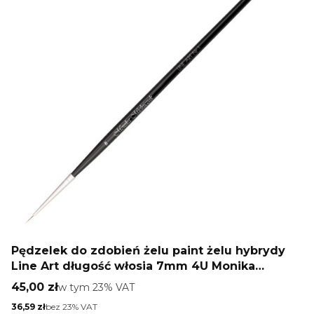
Pędzelek do zdobień żelu paint żelu hybrydy
Line Art długość włosia 7mm 4U Monika
Mielniczuk
Cena brutto
45,00 zł
w tym %s VAT
w tym
23%
VAT
Cena netto
36,59 zł
bez 23% VAT