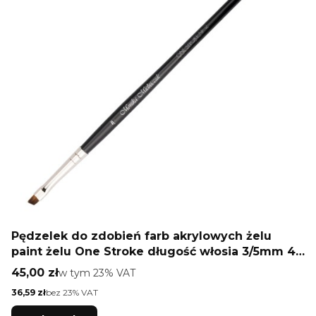
Pędzelek do zdobień farb akrylowych żelu
paint żelu One Stroke długość włosia 3/5mm 4U
Monika Mielniczuk
Cena brutto
45,00 zł
w tym %s VAT
w tym
23%
VAT
Cena netto
36,59 zł
bez 23% VAT