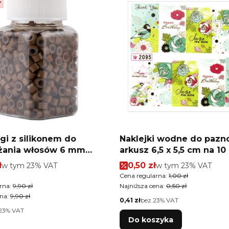
r
gi z silikonem do
Naklejki wodne do pazn
żania włosów 6 mm
arkusz 6,5 x 5,5 cm na 10 palców
 6 500 szt
Nr 2095
romocyjna brutto
Cena promocyjna brutto
ł
w tym %s VAT
0,50 zł
w tym %s VAT
w tym
23%
VAT
w tym
23%
VAT
tkowa brutto
Cena regularna:
1,00 zł
rna:
9,90 zł
Najniższa cena:
0,50 zł
na:
9,90 zł
Cena netto
0,41 zł
bez 23% VAT
23% VAT
Do koszyka
tkowa netto