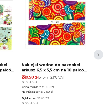
okci
Naklejki wodne do paznokci
Nakle
arkusz 6,5 x 5,5 cm na 10 palców
arkusz 6,5 x 5,5 cm na 10 
yb Nr 1031
yb Nr
Cena promocyjna brutto
Cena
0,50 zł
w tym %s VAT
0,50
w tym
23%
VAT
Cena jednostkowa brutto
Cena jed
0,10 zł / szt.
0,10 zł / 
Cena regularna:
1,00 zł
Cena reg
Najniższa cena:
0,50 zł
Najniższ
Cena netto
Cena net
0,41 zł
bez 23% VAT
0,41 zł
b
Cena jednostkowa netto
Cena jed
0,08 zł / szt.
0,08 zł / 