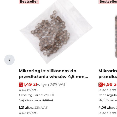
Bestseller
Bestselle
ci
Mikroringi z silikonem do
Mikrorin
przedłużania włosów 4,5 mm
przedłu
kolor Nr 5 woreczek 100 szt
kolor Nr
Cena promocyjna brutto
Cena p
1,49 zł
w tym %s VAT
4,99 z
w tym
23%
VAT
Cena jednostkowa brutto
Cena jednos
0,03 zł / szt.
0,02 zł / szt.
Cena regularna:
2,90 zł
Cena regula
Najniższa cena:
2,90 zł
Najniższa ce
Cena netto
Cena netto
1,21 zł
bez 23% VAT
4,06 zł
bez 
Cena jednostkowa netto
Cena jednos
0,02 zł / szt.
0,02 zł / szt.