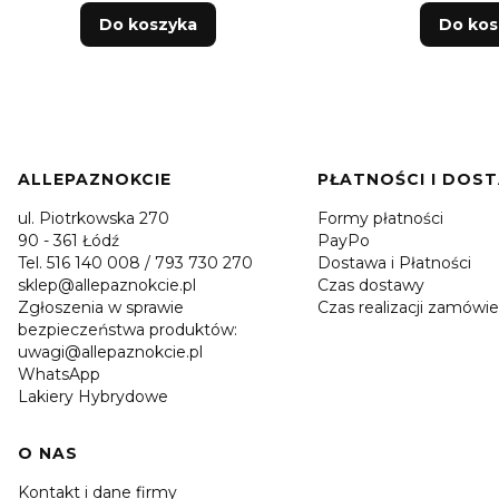
Do koszyka
Do kos
Linki w stopce
ALLEPAZNOKCIE
PŁATNOŚCI I DOS
ul. Piotrkowska 270
Formy płatności
90 - 361 Łódź
PayPo
Tel. 516 140 008 / 793 730 270
Dostawa i Płatności
sklep@allepaznokcie.pl
Czas dostawy
Zgłoszenia w sprawie
Czas realizacji zamówie
bezpieczeństwa produktów:
uwagi@allepaznokcie.pl
WhatsApp
Lakiery Hybrydowe
O NAS
Kontakt i dane firmy