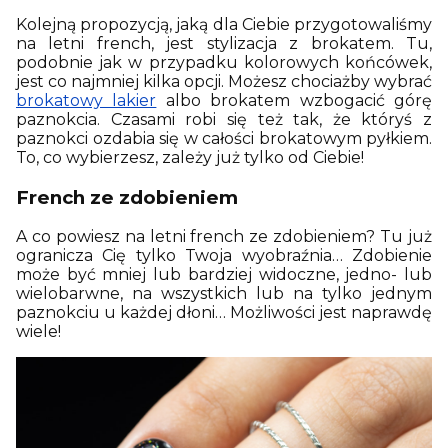
Kolejną propozycją, jaką dla Ciebie przygotowaliśmy
na letni french, jest stylizacja z brokatem. Tu,
podobnie jak w przypadku kolorowych końcówek,
jest co najmniej kilka opcji. Możesz chociażby wybrać
brokatowy lakier
albo brokatem wzbogacić górę
paznokcia. Czasami robi się też tak, że któryś z
paznokci ozdabia się w całości brokatowym pyłkiem.
To, co wybierzesz, zależy już tylko od Ciebie!
French ze zdobieniem
A co powiesz na letni french ze zdobieniem? Tu już
ogranicza Cię tylko Twoja wyobraźnia… Zdobienie
może być mniej lub bardziej widoczne, jedno- lub
wielobarwne, na wszystkich lub na tylko jednym
paznokciu u każdej dłoni… Możliwości jest naprawdę
wiele!