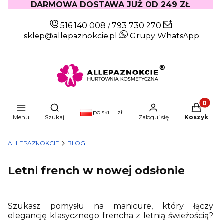
DARMOWA DOSTAWA JUŻ OD 249 ZŁ
516 140 008
/
793 730 270
sklep@allepaznokcie.pl
Grupy WhatsApp
Produkty
Otwórz wyszukiwarkę
polski
zł
Menu
Szukaj
Zaloguj się
Koszyk
ALLEPAZNOKCIE
BLOG
Letni french w nowej odsłonie
Szukasz pomysłu na manicure, który łączy
elegancję klasycznego frencha z letnią świeżością?