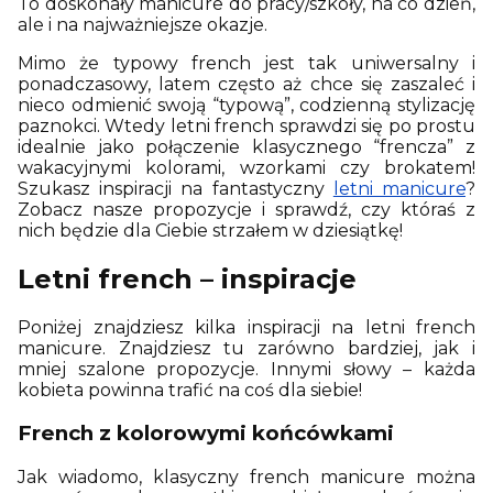
To doskonały manicure do pracy/szkoły, na co dzień,
ale i na najważniejsze okazje.
Mimo że typowy french jest tak uniwersalny i
ponadczasowy, latem często aż chce się zaszaleć i
nieco odmienić swoją “typową”, codzienną stylizację
paznokci. Wtedy letni french sprawdzi się po prostu
idealnie jako połączenie klasycznego “frencza” z
wakacyjnymi kolorami, wzorkami czy brokatem!
Szukasz inspiracji na fantastyczny
letni manicure
?
Zobacz nasze propozycje i sprawdź, czy któraś z
nich będzie dla Ciebie strzałem w dziesiątkę!
Letni french – inspiracje
Poniżej znajdziesz kilka inspiracji na letni french
manicure. Znajdziesz tu zarówno bardziej, jak i
mniej szalone propozycje. Innymi słowy – każda
kobieta powinna trafić na coś dla siebie!
French z kolorowymi końcówkami
Jak wiadomo, klasyczny french manicure można