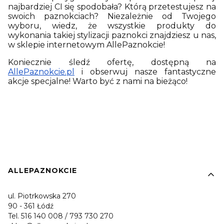
najbardziej CI się spodobała? Którą przetestujesz na
swoich paznokciach? Niezależnie od Twojego
wyboru, wiedz, że wszystkie produkty do
wykonania takiej stylizacji paznokci znajdziesz u nas,
w sklepie internetowym AllePaznokcie!
Koniecznie śledź ofertę, dostępną na
AllePaznokcie.pl
i obserwuj nasze fantastyczne
akcje specjalne! Warto być z nami na bieżąco!
Linki w stopce
ALLEPAZNOKCIE
ul. Piotrkowska 270
90 - 361 Łódź
Tel. 516 140 008 / 793 730 270