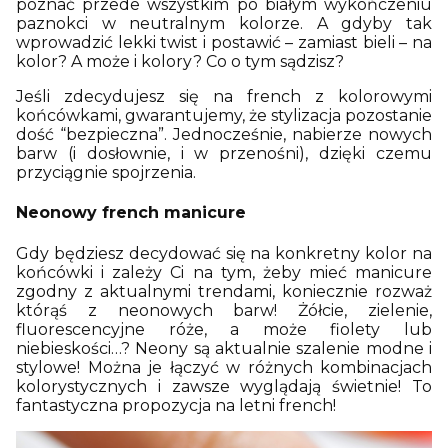
poznać przede wszystkim po białym wykończeniu
paznokci w neutralnym kolorze. A gdyby tak
wprowadzić lekki twist i postawić – zamiast bieli – na
kolor? A może i kolory? Co o tym sądzisz?
Jeśli zdecydujesz się na french z kolorowymi
końcówkami, gwarantujemy, że stylizacja pozostanie
dość “bezpieczna”. Jednocześnie, nabierze nowych
barw (i dosłownie, i w przenośni), dzięki czemu
przyciągnie spojrzenia.
Neonowy french manicure
Gdy będziesz decydować się na konkretny kolor na
końcówki i zależy Ci na tym, żeby mieć manicure
zgodny z aktualnymi trendami, koniecznie rozważ
którąś z neonowych barw! Żółcie, zielenie,
fluorescencyjne róże, a może fiolety lub
niebieskości…? Neony są aktualnie szalenie modne i
stylowe! Można je łączyć w różnych kombinacjach
kolorystycznych i zawsze wyglądają świetnie! To
fantastyczna propozycja na letni french!