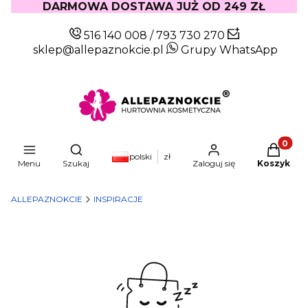
DARMOWA DOSTAWA JUŻ OD 249 ZŁ
516 140 008
/
793 730 270
sklep@allepaznokcie.pl
Grupy WhatsApp
Produkty
Otwórz wyszukiwarkę
polski
zł
Menu
Szukaj
Zaloguj się
Koszyk
ALLEPAZNOKCIE
INSPIRACJE