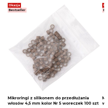
Okazja
Ok
Bestseller
Be
Mikroringi z silikonem do przedłużania
Mi
włosów 4,5 mm kolor Nr 5 woreczek 100 szt
wł