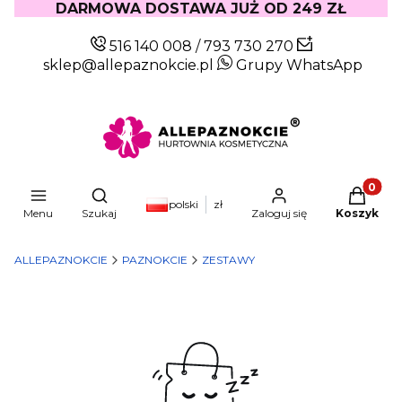
DARMOWA DOSTAWA JUŻ OD 249 ZŁ
516 140 008
/
793 730 270
sklep@allepaznokcie.pl
Grupy WhatsApp
Produkty
Otwórz wyszukiwarkę
polski
zł
Menu
Szukaj
Zaloguj się
Koszyk
ALLEPAZNOKCIE
PAZNOKCIE
ZESTAWY