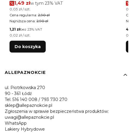
Cena promocyjna brutto
1,49 zł
w tym %s VAT
w tym
23%
VAT
Cena jednostkowa brutto
Cen
0,03 zł / szt.
0,02
Cena regularna:
2,90 zł
Cen
Najniższa cena:
2,90 zł
Najn
Cena netto
Cen
1,21 zł
bez 23% VAT
4,0
Cena jednostkowa netto
Cen
0,02 zł / szt.
0,02
Do koszyka
Linki w stopce
ALLEPAZNOKCIE
ul. Piotrkowska 270
90 - 361 Łódź
Tel. 516 140 008 / 793 730 270
sklep@allepaznokcie.pl
Zgłoszenia w sprawie bezpieczeństwa produktów:
uwagi@allepaznokcie.pl
WhatsApp
Lakiery Hybrydowe