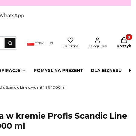
WhatsApp
Produkt
polski
zł
yczyść
Szukaj
Ulubione
Zaloguj się
Koszyk
SPIRACJE
POMYSŁ NA PREZENT
DLA BIZNESU
KA
fis Scandic Line oxydant 1.9% 1000 ml
 w kremie Profis Scandic Line
000 ml