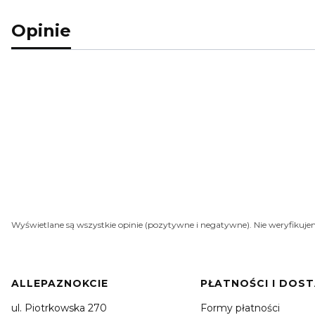
Opinie
Wyświetlane są wszystkie opinie (pozytywne i negatywne). Nie weryfikujem
Linki w stopce
ALLEPAZNOKCIE
PŁATNOŚCI I DOS
ul. Piotrkowska 270
Formy płatności