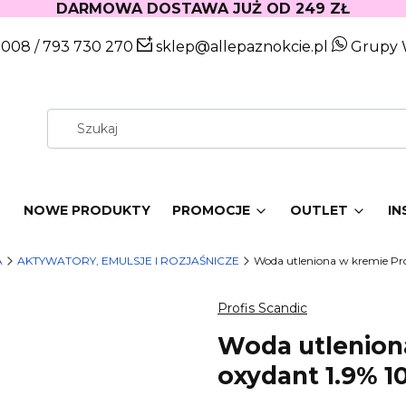
DARMOWA DOSTAWA JUŻ OD 249 ZŁ
 008
/
793 730 270
sklep@allepaznokcie.pl
Grupy 
W
NOWE PRODUKTY
PROMOCJE
OUTLET
IN
A
AKTYWATORY, EMULSJE I ROZJAŚNICZE
Woda utleniona w kremie Pro
Profis Scandic
Woda utleniona
oxydant 1.9% 1