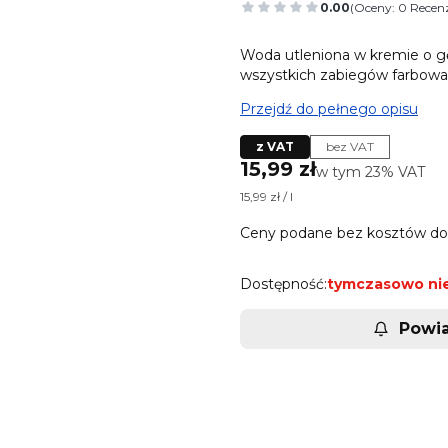
0.00
(Oceny: 0 Recenz
Przejdź do sekcj
Woda utleniona w kremie o gęs
wszystkich zabiegów farbowani
Przejdź do pełnego opisu
z VAT
bez VAT
Cena
15,99 zł
w tym 23% VAT
w tym
23%
VAT
15,99 zł / l
Ceny podane bez kosztów do
Dostępność:
tymczasowo ni
Powi