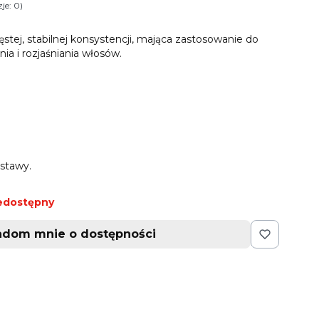
je: 0)
i Opinie
tej, stabilnej konsystencji, mająca zastosowanie do
a i rozjaśniania włosów.
stawy.
edostępny
adom mnie o dostępności