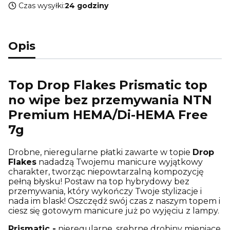
Czas wysyłki:
24 godziny
Opis
Top Drop Flakes Prismatic top
no wipe bez przemywania NTN
Premium HEMA/Di-HEMA Free
7g
Drobne, nieregularne płatki zawarte w topie
Drop
Flakes
nadadzą Twojemu manicure wyjątkowy
charakter, tworząc niepowtarzalną kompozycję
pełną błysku! Postaw na top hybrydowy bez
przemywania, który wykończy Twoje stylizacje i
nada im blask! Oszczędź swój czas z naszym topem i
ciesz się gotowym manicure już po wyjęciu z lampy.
Prismatic -
nieregularne, srebrne drobiny mieniące