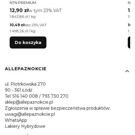
PRODUCENT
PR
NTN PREMIUM
NTN
Cena brutto
Ce
12,90 zł
w tym %s VAT
12,
w tym
23%
VAT
Cena jednostkowa brutto
Cen
1 842,86 zł / kg
1 84
Cena netto
Cen
10,49 zł
bez 23% VAT
10,
Cena jednostkowa netto
Cen
1 498,26 zł / kg
1 49
Do koszyka
Linki w stopce
ALLEPAZNOKCIE
ul. Piotrkowska 270
90 - 361 Łódź
Tel. 516 140 008 / 793 730 270
sklep@allepaznokcie.pl
Zgłoszenia w sprawie bezpieczeństwa produktów:
uwagi@allepaznokcie.pl
WhatsApp
Lakiery Hybrydowe