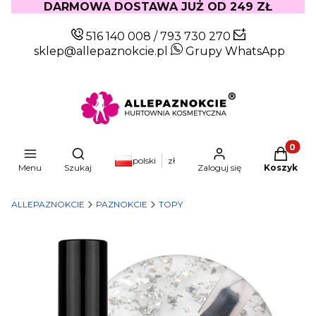
DARMOWA DOSTAWA JUŻ OD 249 ZŁ
516 140 008
/
793 730 270
sklep@allepaznokcie.pl
Grupy WhatsApp
Produkty
Otwórz wyszukiwarkę
polski
zł
Menu
Szukaj
Zaloguj się
Koszyk
ALLEPAZNOKCIE
PAZNOKCIE
TOPY