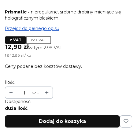
Prismatic -
nieregularne, srebrne drobiny mieniące się
holograficznym blaskiem.
Przejdź do pełnego opisu
z VAT
bez VAT
Cena
12,90 zł
w tym 23% VAT
w tym
23%
VAT
1 842,86 zł / kg
Ceny podane bez kosztów dostawy.
Ilość
szt.
Dostępność:
duża ilość
Dodaj do koszyka