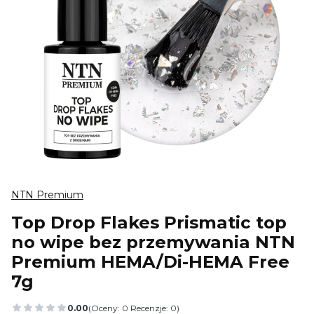
NTN Premium
Top Drop Flakes Prismatic top
no wipe bez przemywania NTN
Premium HEMA/Di-HEMA Free
7g
0.00
(Oceny: 0 Recenzje: 0)
Przejdź do sekcji Opinie