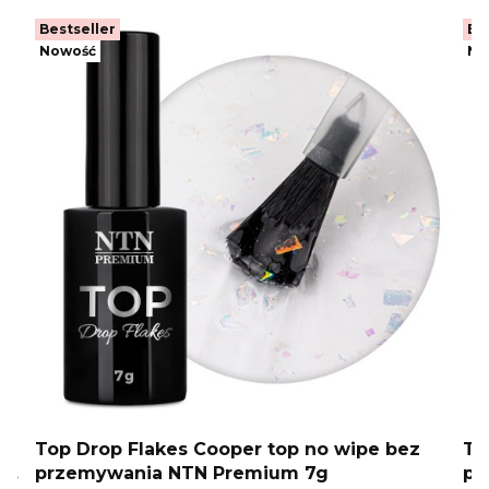
Bestseller
Be
Nowość
No
z
Top Drop Flakes Cooper top no wipe bez
To
MA
przemywania NTN Premium 7g
pr