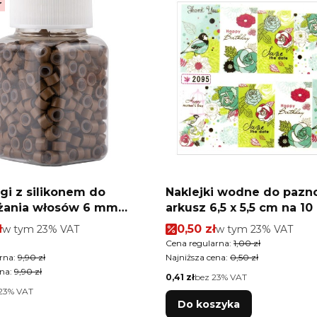
r
gi z silikonem do
Naklejki wodne do pazn
żania włosów 6 mm
arkusz 6,5 x 5,5 cm na 10 palców
 6 500 szt
Nr 2095
romocyjna brutto
Cena promocyjna brutto
ł
w tym %s VAT
0,50 zł
w tym %s VAT
w tym
23%
VAT
w tym
23%
VAT
tkowa brutto
Cena regularna:
1,00 zł
rna:
9,90 zł
Najniższa cena:
0,50 zł
na:
9,90 zł
Cena netto
0,41 zł
bez 23% VAT
23% VAT
Do koszyka
tkowa netto