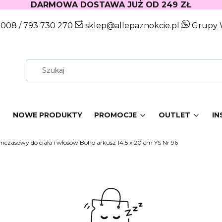
DARMOWA DOSTAWA JUŻ OD 249 ZŁ
 008
/
793 730 270
sklep@allepaznokcie.pl
Grupy 
W
NOWE PRODUKTY
PROMOCJE
OUTLET
IN
mczasowy do ciała i włosów Boho arkusz 14,5 x 20 cm YS Nr 96