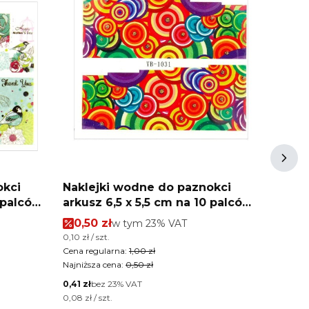
okci
Naklejki wodne do paznokci
Nakle
arkusz 6,5 x 5,5 cm na 10 palców
arkusz 6,5 x 5,5 cm na 10 
yb Nr 1031
yb Nr
Cena promocyjna brutto
Cena
0,50 zł
w tym %s VAT
0,50
w tym
23%
VAT
Cena jednostkowa brutto
Cena jed
0,10 zł / szt.
0,10 zł / 
Cena regularna:
1,00 zł
Cena reg
Najniższa cena:
0,50 zł
Najniższ
Cena netto
Cena net
0,41 zł
bez 23% VAT
0,41 zł
b
Cena jednostkowa netto
Cena jed
0,08 zł / szt.
0,08 zł / 