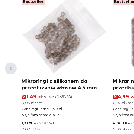
Bestseller
Bestselle
ci
Mikroringi z silikonem do
Mikrorin
przedłużania włosów 4,5 mm
przedłu
kolor Nr 5 woreczek 100 szt
kolor Nr
Cena promocyjna brutto
Cena p
1,49 zł
w tym %s VAT
4,99 z
w tym
23%
VAT
Cena jednostkowa brutto
Cena jednos
0,03 zł / szt.
0,02 zł / szt.
Cena regularna:
2,90 zł
Cena regula
Najniższa cena:
2,90 zł
Najniższa ce
Cena netto
Cena netto
1,21 zł
bez 23% VAT
4,06 zł
bez 
Cena jednostkowa netto
Cena jednos
0,02 zł / szt.
0,02 zł / szt.