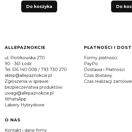
Do koszyka
Do kos
Linki w stopce
ALLEPAZNOKCIE
PŁATNOŚCI I DOS
ul. Piotrkowska 270
Formy płatności
90 - 361 Łódź
PayPo
Tel. 516 140 008 / 793 730 270
Dostawa i Płatności
sklep@allepaznokcie.pl
Czas dostawy
Zgłoszenia w sprawie
Czas realizacji zamówie
bezpieczeństwa produktów:
uwagi@allepaznokcie.pl
WhatsApp
Lakiery Hybrydowe
O NAS
Kontakt i dane firmy