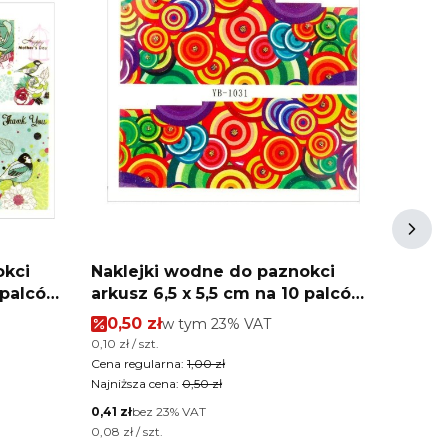
okci
Naklejki wodne do paznokci
Nakle
arkusz 6,5 x 5,5 cm na 10 palców
arkusz 6,5 x 5,5 cm na 10 
yb Nr 1031
yb Nr
Cena promocyjna brutto
Cena
0,50 zł
w tym %s VAT
0,50
w tym
23%
VAT
Cena jednostkowa brutto
Cena jed
0,10 zł / szt.
0,10 zł / 
Cena regularna:
1,00 zł
Cena reg
Najniższa cena:
0,50 zł
Najniższ
Cena netto
Cena net
0,41 zł
bez 23% VAT
0,41 zł
b
Cena jednostkowa netto
Cena jed
0,08 zł / szt.
0,08 zł / 