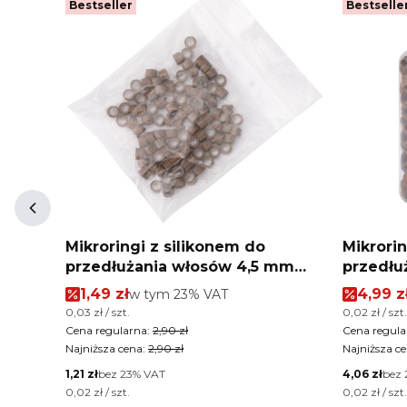
Bestseller
Bestselle
ci
Mikroringi z silikonem do
Mikrorin
przedłużania włosów 4,5 mm
przedłu
kolor Nr 5 woreczek 100 szt
kolor Nr
Cena promocyjna brutto
Cena p
1,49 zł
w tym %s VAT
4,99 z
w tym
23%
VAT
Cena jednostkowa brutto
Cena jednos
0,03 zł / szt.
0,02 zł / szt.
Cena regularna:
2,90 zł
Cena regula
Najniższa cena:
2,90 zł
Najniższa ce
Cena netto
Cena netto
1,21 zł
bez 23% VAT
4,06 zł
bez 
Cena jednostkowa netto
Cena jednos
0,02 zł / szt.
0,02 zł / szt.