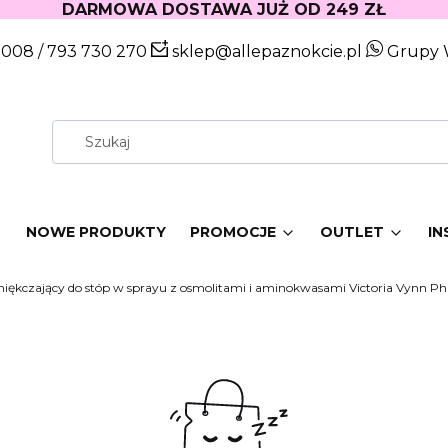
DARMOWA DOSTAWA JUŻ OD 249 ZŁ
 008
/
793 730 270
sklep@allepaznokcie.pl
Grupy 
W
NOWE PRODUKTY
PROMOCJE
OUTLET
IN
miękczający do stóp w sprayu z osmolitami i aminokwasami Victoria Vyn