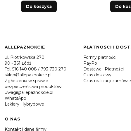
Do koszyka
Do kos
Linki w stopce
ALLEPAZNOKCIE
PŁATNOŚCI I DOS
ul. Piotrkowska 270
Formy płatności
90 - 361 Łódź
PayPo
Tel. 516 140 008 / 793 730 270
Dostawa i Płatności
sklep@allepaznokcie.pl
Czas dostawy
Zgłoszenia w sprawie
Czas realizacji zamówie
bezpieczeństwa produktów:
uwagi@allepaznokcie.pl
WhatsApp
Lakiery Hybrydowe
O NAS
Kontakt i dane firmy