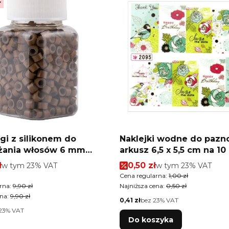
r
gi z silikonem do
Naklejki wodne do pazn
żania włosów 6 mm
arkusz 6,5 x 5,5 cm na 10 palców
 6 500 szt
Nr 2095
romocyjna brutto
Cena promocyjna brutto
ł
w tym %s VAT
0,50 zł
w tym %s VAT
w tym
23%
VAT
w tym
23%
VAT
tkowa brutto
Cena regularna:
1,00 zł
rna:
9,90 zł
Najniższa cena:
0,50 zł
na:
9,90 zł
Cena netto
0,41 zł
bez 23% VAT
23% VAT
Do koszyka
tkowa netto