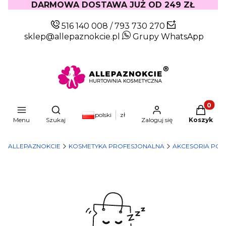
DARMOWA DOSTAWA JUŻ OD 249 ZŁ
516 140 008
/
793 730 270
sklep@allepaznokcie.pl
Grupy WhatsApp
Produkty
Otwórz wyszukiwarkę
polski
zł
Menu
Szukaj
Zaloguj się
Koszyk
ALLEPAZNOKCIE
KOSMETYKA PROFESJONALNA
AKCESORIA POM