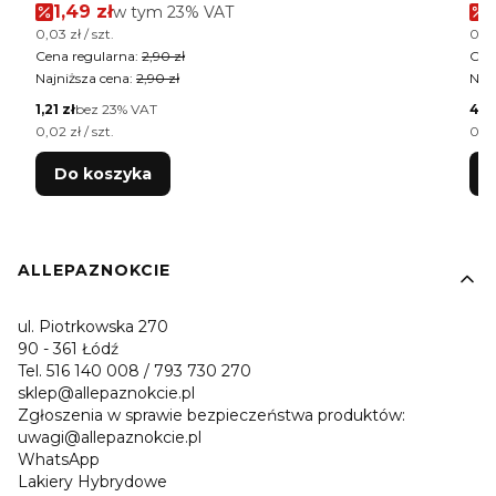
Cena promocyjna brutto
1,49 zł
w tym %s VAT
w tym
23%
VAT
Cena jednostkowa brutto
Cen
0,03 zł / szt.
0,02
Cena regularna:
2,90 zł
Cen
Najniższa cena:
2,90 zł
Najn
Cena netto
Cen
1,21 zł
bez 23% VAT
4,0
Cena jednostkowa netto
Cen
0,02 zł / szt.
0,02
Do koszyka
Linki w stopce
ALLEPAZNOKCIE
ul. Piotrkowska 270
90 - 361 Łódź
Tel. 516 140 008 / 793 730 270
sklep@allepaznokcie.pl
Zgłoszenia w sprawie bezpieczeństwa produktów:
uwagi@allepaznokcie.pl
WhatsApp
Lakiery Hybrydowe