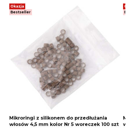
Okazja
Ok
Bestseller
Be
Mikroringi z silikonem do przedłużania
Mi
włosów 4,5 mm kolor Nr 5 woreczek 100 szt
wł