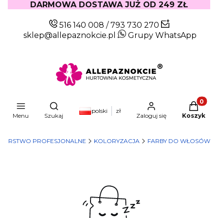
DARMOWA DOSTAWA JUŻ OD 249 ZŁ
516 140 008
/
793 730 270
sklep@allepaznokcie.pl
Grupy WhatsApp
Produkty
Otwórz wyszukiwarkę
polski
zł
Menu
Szukaj
Zaloguj się
Koszyk
ZJERSTWO PROFESJONALNE
KOLORYZACJA
FARBY DO WŁOSÓW