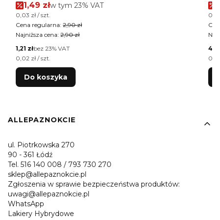
Cena promocyjna brutto
1,49 zł
w tym %s VAT
w tym
23%
VAT
Cena jednostkowa brutto
Cen
0,03 zł / szt.
0,02
Cena regularna:
2,90 zł
Cen
Najniższa cena:
2,90 zł
Najn
Cena netto
Cen
1,21 zł
bez 23% VAT
4,0
Cena jednostkowa netto
Cen
0,02 zł / szt.
0,02
Do koszyka
Linki w stopce
ALLEPAZNOKCIE
ul. Piotrkowska 270
90 - 361 Łódź
Tel. 516 140 008 / 793 730 270
sklep@allepaznokcie.pl
Zgłoszenia w sprawie bezpieczeństwa produktów:
uwagi@allepaznokcie.pl
WhatsApp
Lakiery Hybrydowe