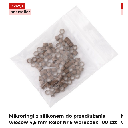
Okazja
Ok
Bestseller
Be
Mikroringi z silikonem do przedłużania
Mi
włosów 4,5 mm kolor Nr 5 woreczek 100 szt
wł