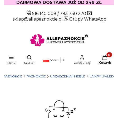
DARMOWA DOSTAWA JUŻ OD 249 ZŁ
516 140 008
/
793 730 270
sklep@allepaznokcie.pl
Grupy WhatsApp
Produkty
Otwórz wyszukiwarkę
polski
zł
Menu
Szukaj
Zaloguj się
Koszyk
LEPAZNOKCIE
PAZNOKCIE
URZĄDZENIA I MEBLE
LAMPY UV/LED