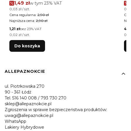
Cena promocyjna brutto
1,49 zł
w tym %s VAT
w tym
23%
VAT
Cena jednostkowa brutto
Cen
0,03 zł / szt.
0,02
Cena regularna:
2,90 zł
Cen
Najniższa cena:
2,90 zł
Najn
Cena netto
Cen
1,21 zł
bez 23% VAT
4,0
Cena jednostkowa netto
Cen
0,02 zł / szt.
0,02
Do koszyka
Linki w stopce
ALLEPAZNOKCIE
ul. Piotrkowska 270
90 - 361 Łódź
Tel. 516 140 008 / 793 730 270
sklep@allepaznokcie.pl
Zgłoszenia w sprawie bezpieczeństwa produktów:
uwagi@allepaznokcie.pl
WhatsApp
Lakiery Hybrydowe