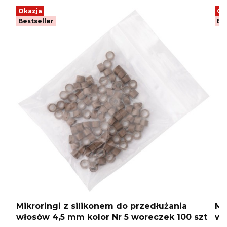
Okazja
Ok
Bestseller
Be
Mikroringi z silikonem do przedłużania
Mi
włosów 4,5 mm kolor Nr 5 woreczek 100 szt
wł