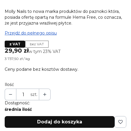
Molly Nails to nowa marka produktów do paznokci która,
posiada ofertę opartą na formule Hema Free, co oznacza,
że jest przyjazna wrażliwej płytce.
Przejdź do pełnego opisu
z VAT
bez VAT
Cena
29,90 zł
w tym 23% VAT
w tym
23%
VAT
3 737,50 zł / kg
Ceny podane bez kosztów dostawy.
Ilość
szt.
Dostępność:
średnia ilość
Dodaj do koszyka