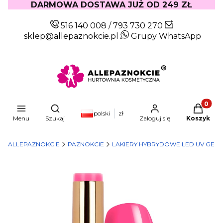
DARMOWA DOSTAWA JUŻ OD 249 ZŁ
516 140 008
/
793 730 270
sklep@allepaznokcie.pl
Grupy WhatsApp
Produkty
Otwórz wyszukiwarkę
polski
zł
Menu
Szukaj
Zaloguj się
Koszyk
ALLEPAZNOKCIE
PAZNOKCIE
LAKIERY HYBRYDOWE LED UV GEL 