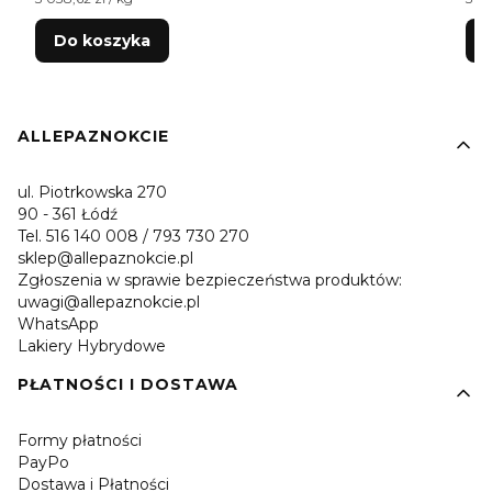
Do koszyka
Linki w stopce
ALLEPAZNOKCIE
ul. Piotrkowska 270
90 - 361 Łódź
Tel. 516 140 008 / 793 730 270
sklep@allepaznokcie.pl
Zgłoszenia w sprawie bezpieczeństwa produktów:
uwagi@allepaznokcie.pl
WhatsApp
Lakiery Hybrydowe
PŁATNOŚCI I DOSTAWA
Formy płatności
PayPo
Dostawa i Płatności