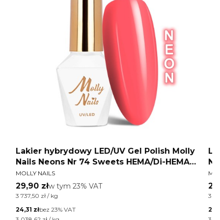
y
Lakier hybrydowy LED/UV Gel Polish Molly
La
Nails Neons Nr 74 Sweets HEMA/Di-HEMA
Na
PRODUCENT
PR
Free 8g
Fr
MOLLY NAILS
MOL
Cena brutto
Ce
29,90 zł
w tym %s VAT
29
w tym
23%
VAT
Cena jednostkowa brutto
Cen
3 737,50 zł / kg
3 73
Cena netto
Cen
24,31 zł
bez 23% VAT
24,3
Cena jednostkowa netto
Cen
3 038,62 zł / kg
3 03