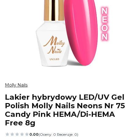
Molly Nails
Lakier hybrydowy LED/UV Gel
Polish Molly Nails Neons Nr 75
Candy Pink HEMA/Di-HEMA
Free 8g
0.00
(Oceny: 0 Recenzje: 0)
Przejdź do sekcji Opinie