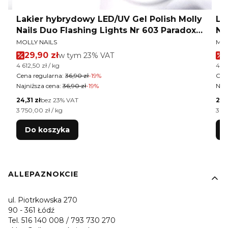
y
Lakier hybrydowy LED/UV Gel Polish Molly
La
Nails Duo Flashing Lights Nr 603 Paradox
Na
PRODUCENT
PR
HEMA/Di-HEMA Free 8g
HE
MOLLY NAILS
MOL
Cena promocyjna brutto
29,90 zł
w tym %s VAT
w tym
23%
VAT
Cena jednostkowa brutto
Cen
4 612,50 zł / kg
4 61
Cena regularna:
36,90 zł
-19%
Cen
Najniższa cena:
36,90 zł
-19%
Najn
Cena netto
Cen
24,31 zł
bez 23% VAT
24,3
Cena jednostkowa netto
Cen
3 750,00 zł / kg
3 75
Do koszyka
Linki w stopce
ALLEPAZNOKCIE
ul. Piotrkowska 270
90 - 361 Łódź
Tel. 516 140 008 / 793 730 270