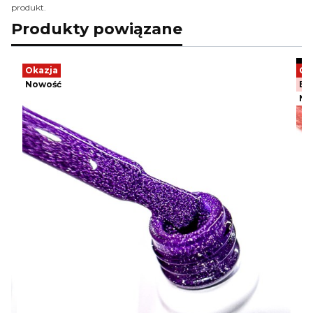
produkt.
Produkty powiązane
Okazja
Ok
Nowość
Be
No