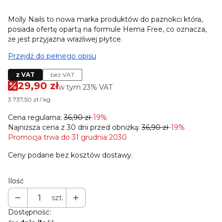
Molly Nails to nowa marka produktów do paznokci która,
posiada ofertę opartą na formule Hema Free, co oznacza,
że jest przyjazna wrażliwej płytce.
Przejdź do pełnego opisu
z VAT
bez VAT
29,90 zł
w tym 23% VAT
w tym
23%
VAT
3 737,50 zł / kg
Cena regularna:
36,90 zł
-19%
Najniższa cena z 30 dni przed obniżką:
36,90 zł
-19%
Promocja trwa do 31 grudnia 2030
Ceny podane bez kosztów dostawy.
Ilość
szt.
Dostępność: