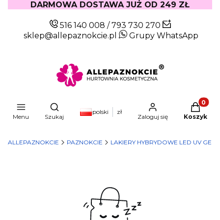
DARMOWA DOSTAWA JUŻ OD 249 ZŁ
516 140 008
/
793 730 270
sklep@allepaznokcie.pl
Grupy WhatsApp
Produkty
Otwórz wyszukiwarkę
polski
zł
Menu
Szukaj
Zaloguj się
Koszyk
ALLEPAZNOKCIE
PAZNOKCIE
LAKIERY HYBRYDOWE LED UV GEL 