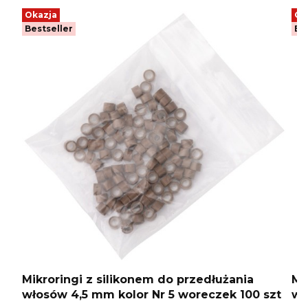
Okazja
Ok
Bestseller
Be
Mikroringi z silikonem do przedłużania
Mi
włosów 4,5 mm kolor Nr 5 woreczek 100 szt
wł