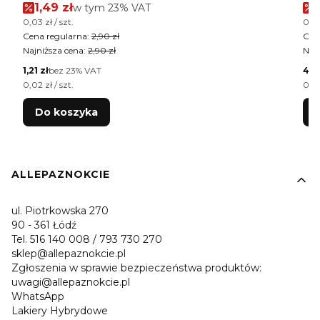
Cena promocyjna brutto
1,49 zł
w tym %s VAT
w tym
23%
VAT
Cena jednostkowa brutto
Cen
0,03 zł / szt.
0,02
Cena regularna:
2,90 zł
Cen
Najniższa cena:
2,90 zł
Najn
Cena netto
Cen
1,21 zł
bez 23% VAT
4,0
Cena jednostkowa netto
Cen
0,02 zł / szt.
0,02
Do koszyka
Linki w stopce
ALLEPAZNOKCIE
ul. Piotrkowska 270
90 - 361 Łódź
Tel. 516 140 008 / 793 730 270
sklep@allepaznokcie.pl
Zgłoszenia w sprawie bezpieczeństwa produktów:
uwagi@allepaznokcie.pl
WhatsApp
Lakiery Hybrydowe