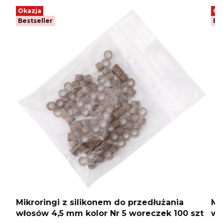
Okazja
Ok
Bestseller
Be
Mikroringi z silikonem do przedłużania
Mi
włosów 4,5 mm kolor Nr 5 woreczek 100 szt
wł