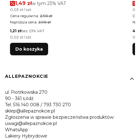
Cena promocyjna brutto
1,49 zł
w tym %s VAT
w tym
23%
VAT
Cena jednostkowa brutto
Cen
0,03 zł / szt.
0,02
Cena regularna:
2,90 zł
Cen
Najniższa cena:
2,90 zł
Najn
Cena netto
Cen
1,21 zł
bez 23% VAT
4,0
Cena jednostkowa netto
Cen
0,02 zł / szt.
0,02
Do koszyka
Linki w stopce
ALLEPAZNOKCIE
ul. Piotrkowska 270
90 - 361 Łódź
Tel. 516 140 008 / 793 730 270
sklep@allepaznokcie.pl
Zgłoszenia w sprawie bezpieczeństwa produktów:
uwagi@allepaznokcie.pl
WhatsApp
Lakiery Hybrydowe