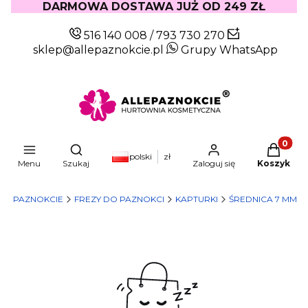
DARMOWA DOSTAWA JUŻ OD 249 ZŁ
516 140 008
/
793 730 270
sklep@allepaznokcie.pl
Grupy WhatsApp
Produkty
Otwórz wyszukiwarkę
polski
zł
Menu
Szukaj
Zaloguj się
Koszyk
E
PAZNOKCIE
FREZY DO PAZNOKCI
KAPTURKI
ŚREDNICA 7 MM