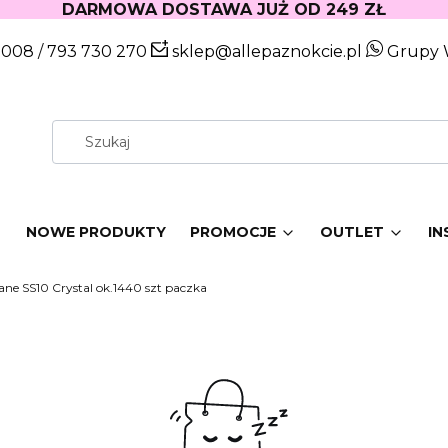
DARMOWA DOSTAWA JUŻ OD 249 ZŁ
 008
/
793 730 270
sklep@allepaznokcie.pl
Grupy 
W
NOWE PRODUKTY
PROMOCJE
OUTLET
IN
ane SS10 Crystal ok.1440 szt paczka