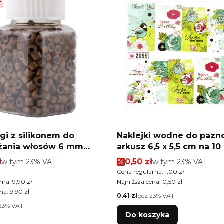
r
gi z silikonem do
Naklejki wodne do pazn
żania włosów 6 mm
arkusz 6,5 x 5,5 cm na 10 palców
 6 500 szt
Nr 2095
romocyjna brutto
Cena promocyjna brutto
ł
w tym %s VAT
0,50 zł
w tym %s VAT
w tym
23%
VAT
w tym
23%
VAT
tkowa brutto
Cena regularna:
1,00 zł
rna:
9,90 zł
Najniższa cena:
0,50 zł
na:
9,90 zł
Cena netto
0,41 zł
bez 23% VAT
23% VAT
Do koszyka
tkowa netto