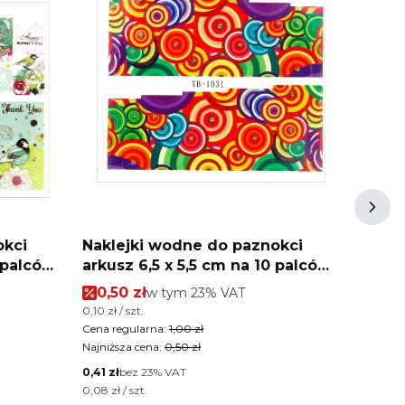
okci
Naklejki wodne do paznokci
Nakle
arkusz 6,5 x 5,5 cm na 10 palców
arkusz 6,5 x 5,5 cm na 10 
yb Nr 1031
yb Nr
Cena promocyjna brutto
Cena
0,50 zł
w tym %s VAT
0,50
w tym
23%
VAT
Cena jednostkowa brutto
Cena jed
0,10 zł / szt.
0,10 zł / 
Cena regularna:
1,00 zł
Cena reg
Najniższa cena:
0,50 zł
Najniższ
Cena netto
Cena net
0,41 zł
bez 23% VAT
0,41 zł
b
Cena jednostkowa netto
Cena jed
0,08 zł / szt.
0,08 zł / 