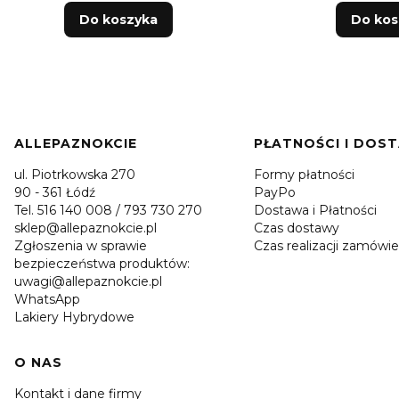
Do koszyka
Do kos
Linki w stopce
ALLEPAZNOKCIE
PŁATNOŚCI I DOS
ul. Piotrkowska 270
Formy płatności
90 - 361 Łódź
PayPo
Tel. 516 140 008 / 793 730 270
Dostawa i Płatności
sklep@allepaznokcie.pl
Czas dostawy
Zgłoszenia w sprawie
Czas realizacji zamówie
bezpieczeństwa produktów:
uwagi@allepaznokcie.pl
WhatsApp
Lakiery Hybrydowe
O NAS
Kontakt i dane firmy