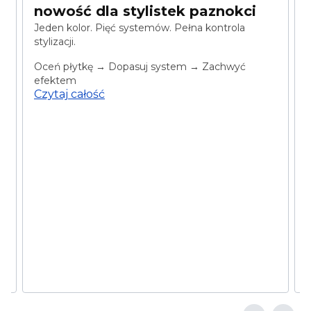
nowość dla stylistek paznokci
Jeden kolor. Pięć systemów. Pełna kontrola
stylizacji.
O
w
Oceń płytkę → Dopasuj system → Zachwyć
efektem
Czytaj całość
p
w