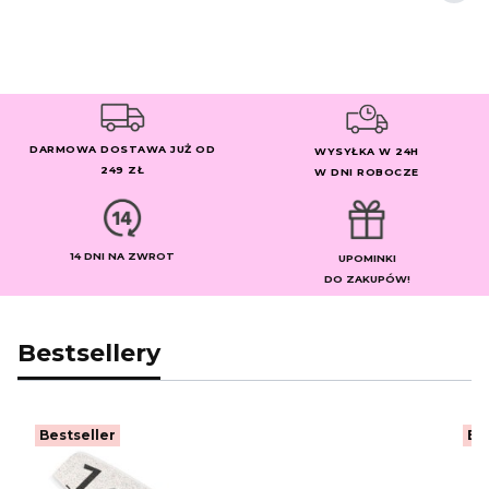
DARMOWA DOSTAWA JUŻ OD
WYSYŁKA W 24H
249 ZŁ
W DNI ROBOCZE
14 DNI NA ZWROT
UPOMINKI
DO ZAKUPÓW!
Bestsellery
Bestseller
Be