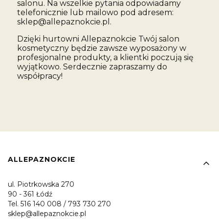
salonu. Na wszelkie pytania odpowiadamy
telefonicznie lub mailowo pod adresem:
sklep@allepaznokcie.pl.
Dzięki hurtowni Allepaznokcie Twój salon
kosmetyczny będzie zawsze wyposażony w
profesjonalne produkty, a klientki poczują się
wyjątkowo. Serdecznie zapraszamy do
współpracy!
Linki w stopce
ALLEPAZNOKCIE
ul. Piotrkowska 270
90 - 361 Łódź
Tel. 516 140 008 / 793 730 270
sklep@allepaznokcie.pl