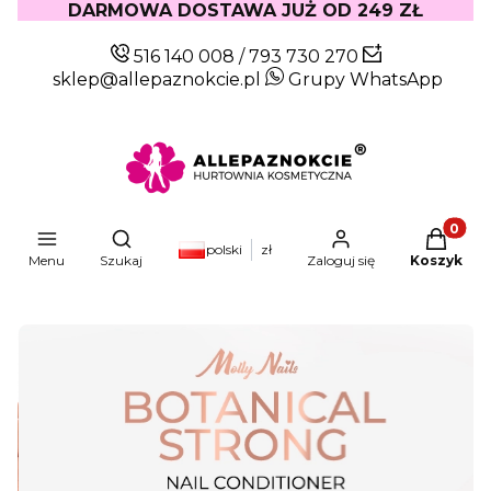
DARMOWA DOSTAWA JUŻ OD 249 ZŁ
516 140 008
/
793 730 270
sklep@allepaznokcie.pl
Grupy WhatsApp
Produkty
Otwórz wyszukiwarkę
polski
zł
Menu
Szukaj
Zaloguj się
Koszyk