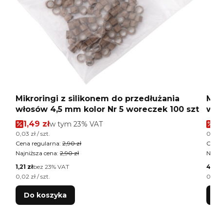
Mikroringi z silikonem do przedłużania
Mi
włosów 4,5 mm kolor Nr 5 woreczek 100 szt
wł
Cena promocyjna brutto
1,49 zł
w tym %s VAT
w tym
23%
VAT
Cena jednostkowa brutto
Cen
0,03 zł / szt.
0,02
Cena regularna:
2,90 zł
Cen
Najniższa cena:
2,90 zł
Najn
Cena netto
Cen
1,21 zł
bez 23% VAT
4,0
Cena jednostkowa netto
Cen
0,02 zł / szt.
0,02
Do koszyka