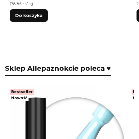
Cena jednostkowa netto
C
178,86 zł / kg
2
Do koszyka
Sklep Allepaznokcie poleca ♥
Bestseller
Be
Nowość
No