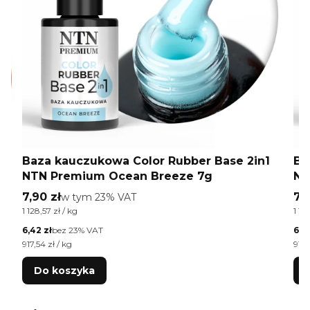
Baza kauczukowa Color Rubber Base 2in1
Ba
NTN Premium Ocean Breeze 7g
NT
Cena brutto
Ce
7,90 zł
w tym %s VAT
7,9
w tym
23%
VAT
Cena jednostkowa brutto
Cen
1 128,57 zł / kg
1 12
Cena netto
Cen
6,42 zł
bez 23% VAT
6,4
Cena jednostkowa netto
Cen
917,54 zł / kg
917,
Do koszyka