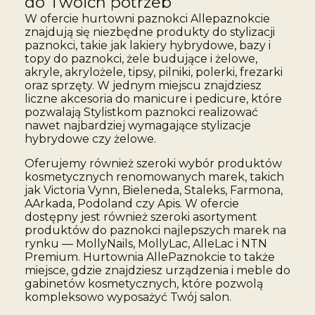
do Twoich potrzeb
W ofercie hurtowni paznokci Allepaznokcie
znajdują się niezbędne produkty do stylizacji
paznokci, takie jak lakiery hybrydowe, bazy i
topy do paznokci, żele budujące i żelowe,
akryle, akrylożele, tipsy, pilniki, polerki, frezarki
oraz sprzęty. W jednym miejscu znajdziesz
liczne akcesoria do manicure i pedicure, które
pozwalają Stylistkom paznokci realizować
nawet najbardziej wymagające stylizacje
hybrydowe czy żelowe.
Oferujemy również szeroki wybór produktów
kosmetycznych renomowanych marek, takich
jak Victoria Vynn, Bieleneda, Staleks, Farmona,
AArkada, Podoland czy Apis. W ofercie
dostępny jest również szeroki asortyment
produktów do paznokci najlepszych marek na
rynku — MollyNails, MollyLac, AlleLac i NTN
Premium. Hurtownia AllePaznokcie to także
miejsce, gdzie znajdziesz urządzenia i meble do
gabinetów kosmetycznych, które pozwolą
kompleksowo wyposażyć Twój salon.