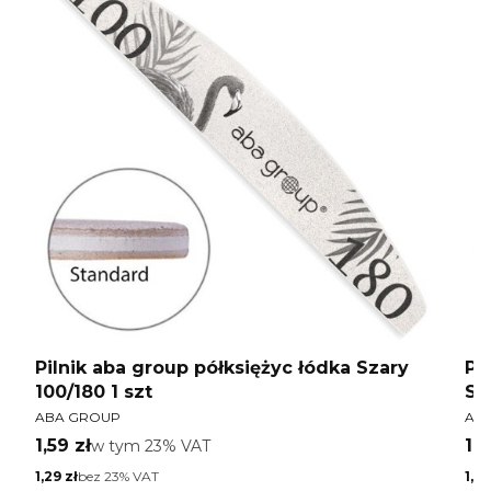
Pilnik aba group półksiężyc łódka Szary
Pi
100/180 1 szt
St
PRODUCENT
PR
za
ABA GROUP
AB
18
Cena brutto
Ce
1,59 zł
w tym %s VAT
1,6
w tym
23%
VAT
Cena netto
Cen
1,29 zł
bez 23% VAT
1,37