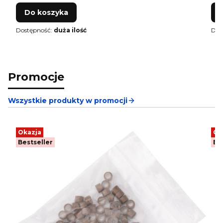
Do koszyka
Dostępność:
duża ilość
Dos
Promocje
Wszystkie produkty w promocji
Okazja
Ok
Bestseller
Be