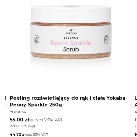
Gel
Peeling rozświetlający do rąk i ciała Yokaba
d
Peony Sparkle 250g
PRODUCENT
P
YOKABA
A
Cena brutto
C
55,00 zł
w tym %s VAT
1
w tym
23%
VAT
Cena jednostkowa brutto
C
220,00 zł / kg
2
Cena netto
C
44,72 zł
bez 23% VAT
1