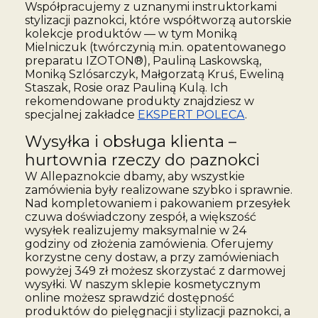
Współpracujemy z uznanymi instruktorkami
stylizacji paznokci, które współtworzą autorskie
kolekcje produktów — w tym Moniką
Mielniczuk (twórczynią m.in. opatentowanego
preparatu IZOTON®), Pauliną Laskowską,
Moniką Szlósarczyk, Małgorzatą Kruś, Eweliną
Staszak, Rosie oraz Pauliną Kulą. Ich
rekomendowane produkty znajdziesz w
specjalnej zakładce
EKSPERT POLECA
.
Wysyłka i obsługa klienta –
hurtownia rzeczy do paznokci
W Allepaznokcie dbamy, aby wszystkie
zamówienia były realizowane szybko i sprawnie.
Nad kompletowaniem i pakowaniem przesyłek
czuwa doświadczony zespół, a większość
wysyłek realizujemy maksymalnie w 24
godziny od złożenia zamówienia. Oferujemy
korzystne ceny dostaw, a przy zamówieniach
powyżej 349 zł możesz skorzystać z darmowej
wysyłki. W naszym sklepie kosmetycznym
online możesz sprawdzić dostępność
produktów do pielęgnacji i stylizacji paznokci, a