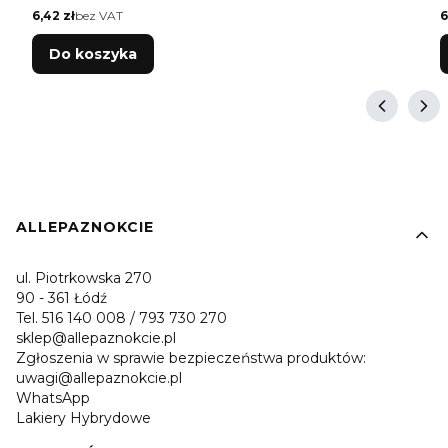
Cena
C
6,42 zł
bez VAT
6
Do koszyka
Linki w stopce
ALLEPAZNOKCIE
ul. Piotrkowska 270
90 - 361 Łódź
Tel. 516 140 008 / 793 730 270
sklep@allepaznokcie.pl
Zgłoszenia w sprawie bezpieczeństwa produktów:
uwagi@allepaznokcie.pl
WhatsApp
Lakiery Hybrydowe