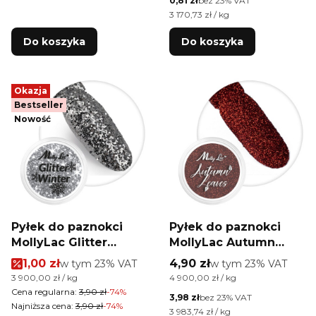
0,81 zł
bez 23% VAT
Cena jednostkowa netto
3 170,73 zł / kg
Do koszyka
Do koszyka
Okazja
Bestseller
Nowość
Pyłek do paznokci
Pyłek do paznokci
MollyLac Glitter
MollyLac Autumn
Winter 1g Nr 1
Leaves 1g Nr 5
Cena promocyjna brutto
Cena brutto
1,00 zł
w tym %s VAT
4,90 zł
w tym %s VAT
w tym
23%
VAT
w tym
23%
VAT
Cena jednostkowa brutto
Cena jednostkowa brutto
3 900,00 zł / kg
4 900,00 zł / kg
Cena regularna:
3,90 zł
-74%
Cena netto
3,98 zł
bez 23% VAT
Najniższa cena:
3,90 zł
-74%
Cena jednostkowa netto
3 983,74 zł / kg