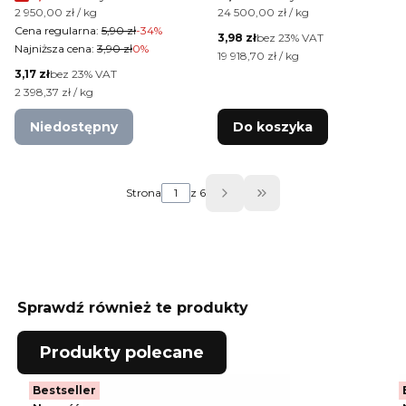
słoiczek 2 g Nr 5
Nr 16
Cena jednostkowa brutto
Cena jednostkowa brutto
2 950,00 zł / kg
24 500,00 zł / kg
Cena regularna:
5,90 zł
-34%
Cena netto
3,98 zł
bez 23% VAT
Najniższa cena:
3,90 zł
0%
Cena jednostkowa netto
19 918,70 zł / kg
Cena netto
3,17 zł
bez 23% VAT
Cena jednostkowa netto
2 398,37 zł / kg
Niedostępny
Do koszyka
Strona
z 6
Przejdź do ostatniej
Sprawdź również te produkty
Produkty polecane
Bestseller