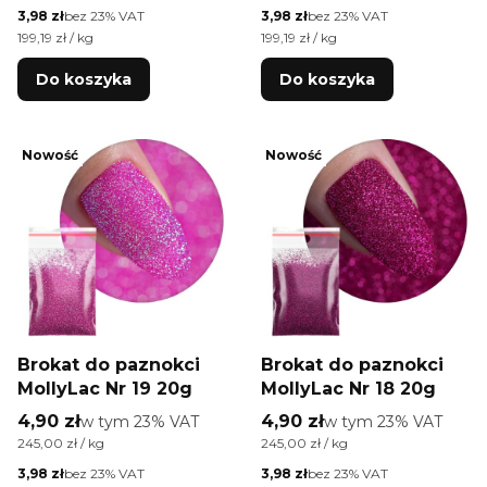
Cena netto
Cena netto
3,98 zł
bez 23% VAT
3,98 zł
bez 23% VAT
Cena jednostkowa netto
Cena jednostkowa netto
199,19 zł / kg
199,19 zł / kg
Do koszyka
Do koszyka
Nowość
Nowość
Brokat do paznokci
Brokat do paznokci
MollyLac Nr 19 20g
MollyLac Nr 18 20g
Cena brutto
Cena brutto
4,90 zł
w tym %s VAT
4,90 zł
w tym %s VAT
w tym
23%
VAT
w tym
23%
VAT
Cena jednostkowa brutto
Cena jednostkowa brutto
245,00 zł / kg
245,00 zł / kg
Cena netto
Cena netto
3,98 zł
bez 23% VAT
3,98 zł
bez 23% VAT