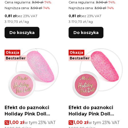
Cena regularna:
3,90 zł
-74%
Cena regularna:
3,90 zł
-74%
Najniższa cena:
3,90 zł
-74%
Najniższa cena:
3,90 zł
-74%
Cena netto
Cena netto
0,81 zł
bez 23% VAT
0,81 zł
bez 23% VAT
Cena jednostkowa netto
Cena jednostkowa netto
3 170,73 zł / kg
3 170,73 zł / kg
Do koszyka
Do koszyka
Okazja
Okazja
Bestseller
Bestseller
Efekt do paznokci
Efekt do paznokci
Holiday Pink Doll
Holiday Pink Doll
MollyLac 1g Nr 2
MollyLac 1g Nr 3
Cena promocyjna brutto
Cena promocyjna brutt
1,00 zł
w tym %s VAT
1,00 zł
w tym %s VAT
w tym
23%
VAT
w tym
23%
VAT
Cena jednostkowa brutto
Cena jednostkowa brutto