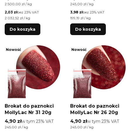
Cena jednostkowa brutto
Cena jednostkowa brutto
2 500,00 zł / kg
245,00 zł / kg
Cena netto
Cena netto
2,03 zł
bez 23% VAT
3,98 zł
bez 23% VAT
Cena jednostkowa netto
Cena jednostkowa netto
2 032,52 zł / kg
199,19 zł / kg
Do koszyka
Do koszyka
Nowość
Nowość
Brokat do paznokci
Brokat do paznokci
MollyLac Nr 31 20g
MollyLac Nr 26 20g
Cena brutto
Cena brutto
4,90 zł
w tym %s VAT
4,90 zł
w tym %s VAT
w tym
23%
VAT
w tym
23%
VAT
Cena jednostkowa brutto
Cena jednostkowa brutto
245,00 zł / kg
245,00 zł / kg