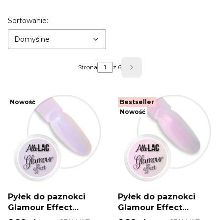
Lista produktów
Domyślne
Sortowanie:
Domyślne
Strona
z 6
Następne produkty
Nowość
Bestseller
Nowość
Pyłek do paznokci
Pyłek do paznokci
Glamour Effect
Glamour Effect
AlleLac Allure 1g Nr 5
AlleLac Purple 1g Nr 4