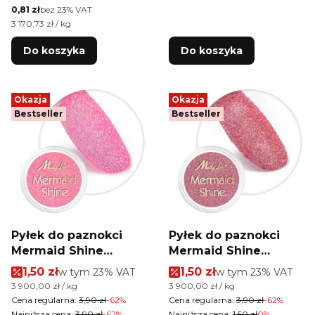
Cena netto
0,81 zł
bez 23% VAT
Cena jednostkowa netto
3 170,73 zł / kg
Do koszyka
Do koszyka
Okazja
Okazja
Bestseller
Bestseller
Pyłek do paznokci
Pyłek do paznokci
Mermaid Shine
Mermaid Shine
MollyLac 1 g Nr 8
MollyLac 1 g Nr 5
Cena promocyjna brutto
Cena promocyjna brutt
1,50 zł
w tym %s VAT
1,50 zł
w tym %s VAT
w tym
23%
VAT
w tym
23%
VAT
Cena jednostkowa brutto
Cena jednostkowa brutto
3 900,00 zł / kg
3 900,00 zł / kg
Cena regularna:
3,90 zł
-62%
Cena regularna:
3,90 zł
-62%
Najniższa cena:
3,90 zł
-62%
Najniższa cena:
1,50 zł
0%