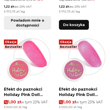
Cena netto
Cena netto
1,22 zł
bez 23% VAT
1,22 zł
bez 23% VAT
Cena jednostkowa netto
Cena jednostkowa netto
3 170,73 zł / kg
3 170,73 zł / kg
Powiadom mnie o
Do koszyka
dostępności
Okazja
Okazja
Bestseller
Bestseller
Efekt do paznokci
Efekt do paznokci
Holiday Pink Doll
Holiday Pink Doll
MollyLac 1g Nr 6
MollyLac 1g Nr 4
Cena promocyjna brutto
Cena promocyjna brutt
1,00 zł
w tym %s VAT
1,00 zł
w tym %s VAT
w tym
23%
VAT
w tym
23%
VAT
Cena jednostkowa brutto
Cena jednostkowa brutto
3 900,00 zł / kg
3 900,00 zł / kg