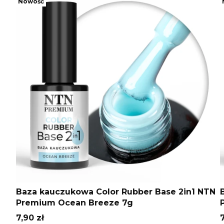
Nowość
Baza kauczukowa Color Rubber Base 2in1 NTN
Premium Ocean Breeze 7g
Cena
7,90 zł
7