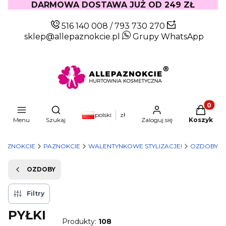
DARMOWA DOSTAWA JUŻ OD 249 ZŁ
516 140 008
/
793 730 270
sklep@allepaznokcie.pl
Grupy WhatsApp
Produkty
Otwórz wyszukiwarkę
polski
zł
Menu
Szukaj
Zaloguj się
Koszyk
PAZNOKCIE
PAZNOKCIE
WALENTYNKOWE STYLIZACJE!
OZDOBY
OZDOBY
Filtry
PYŁKI
Produkty:
108