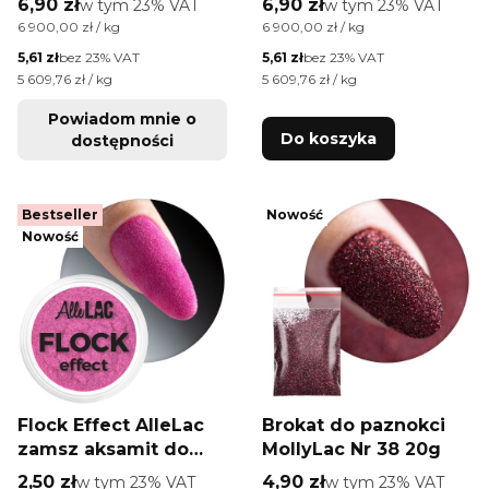
Cena brutto
Cena brutto
6,90 zł
w tym %s VAT
6,90 zł
w tym %s VAT
w tym
23%
VAT
w tym
23%
VAT
Cena jednostkowa brutto
Cena jednostkowa brutto
6 900,00 zł / kg
6 900,00 zł / kg
Cena netto
Cena netto
5,61 zł
bez 23% VAT
5,61 zł
bez 23% VAT
Cena jednostkowa netto
Cena jednostkowa netto
5 609,76 zł / kg
5 609,76 zł / kg
Powiadom mnie o
Do koszyka
dostępności
Bestseller
Nowość
Nowość
Flock Effect AlleLac
Brokat do paznokci
zamsz aksamit do
MollyLac Nr 38 20g
paznokci Nr 4
Cena brutto
Cena brutto
2,50 zł
w tym %s VAT
4,90 zł
w tym %s VAT
w tym
23%
VAT
w tym
23%
VAT