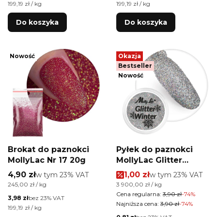
Cena jednostkowa netto
Cena jednostkowa netto
199,19 zł / kg
199,19 zł / kg
Do koszyka
Do koszyka
Nowość
Okazja
Bestseller
Nowość
Brokat do paznokci
Pyłek do paznokci
MollyLac Nr 17 20g
MollyLac Glitter
Winter 1g Nr 2
Cena brutto
Cena promocyjna brutt
4,90 zł
w tym %s VAT
1,00 zł
w tym %s VAT
w tym
23%
VAT
w tym
23%
VAT
Cena jednostkowa brutto
Cena jednostkowa brutto
245,00 zł / kg
3 900,00 zł / kg
Cena regularna:
3,90 zł
-74%
Cena netto
3,98 zł
bez 23% VAT
Najniższa cena:
3,90 zł
-74%
Cena jednostkowa netto
199,19 zł / kg
Cena netto