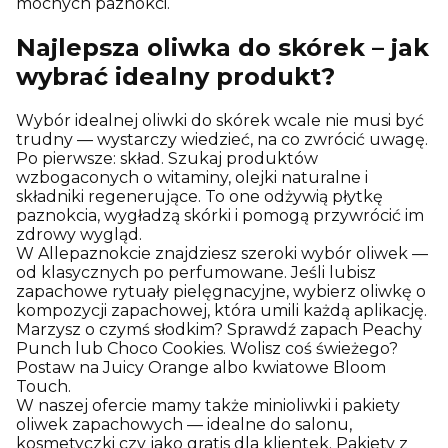
mocnych paznokci.
Najlepsza oliwka do skórek – jak
wybrać idealny produkt?
Wybór idealnej oliwki do skórek wcale nie musi być
trudny — wystarczy wiedzieć, na co zwrócić uwagę.
Po pierwsze: skład. Szukaj produktów
wzbogaconych o witaminy, olejki naturalne i
składniki regenerujące. To one odżywią płytkę
paznokcia, wygładzą skórki i pomogą przywrócić im
zdrowy wygląd.
W Allepaznokcie znajdziesz szeroki wybór oliwek —
od klasycznych po perfumowane. Jeśli lubisz
zapachowe rytuały pielęgnacyjne, wybierz oliwkę o
kompozycji zapachowej, która umili każdą aplikację.
Marzysz o czymś słodkim? Sprawdź zapach Peachy
Punch lub Choco Cookies. Wolisz coś świeżego?
Postaw na Juicy Orange albo kwiatowe Bloom
Touch.
W naszej ofercie mamy także minioliwki i pakiety
oliwek zapachowych — idealne do salonu,
kosmetyczki czy jako gratis dla klientek. Pakiety z