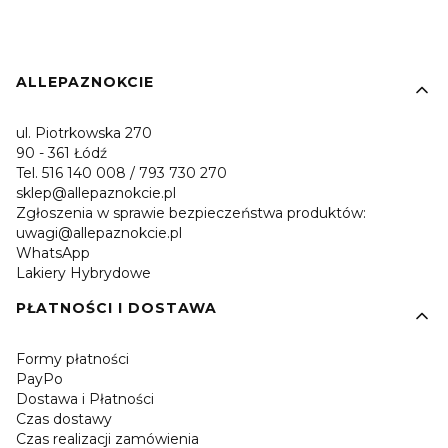
Linki w stopce
ALLEPAZNOKCIE
ul. Piotrkowska 270
90 - 361 Łódź
Tel. 516 140 008 / 793 730 270
sklep@allepaznokcie.pl
Zgłoszenia w sprawie bezpieczeństwa produktów:
uwagi@allepaznokcie.pl
WhatsApp
Lakiery Hybrydowe
PŁATNOŚCI I DOSTAWA
Formy płatności
PayPo
Dostawa i Płatności
Czas dostawy
Czas realizacji zamówienia