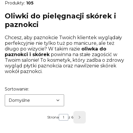
Produkty:
105
Oliwki do pielęgnacji skórek i
paznokci
Chcesz, aby paznokcie Twoich klientek wyglądały
perfekcyjnie nie tylko tuż po manicure, ale też
długo po wizycie? W takim razie
oliwka do
paznokci i skórek
powinna na stałe zagościć w
Twoim salonie! To kosmetyk, który zadba o zdrowy
wygląd płytki paznokcia oraz nawilżenie skórek
wokół paznokci.
Lista produktów
Domyślne
Sortowanie:
Domyślne
Strona
z 6
Następne produkty