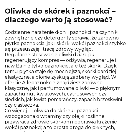
Oliwka do skórek i paznokci –
dlaczego warto ją stosować?
Codzienne narażenie dłoni i paznokci na czynniki
zewnętrzne czy detergenty sprawia, że zarówno
płytka paznokcia, jak i skórki wokół paznokci szybko
się przesuszają i tracą zdrowy wygląd.
Regularne stosowanie oliwki działa jak
regenerujący kompres — odżywia, regeneruje i
nawilża nie tylko paznokcie, ale też skórki. Dzięki
temu płytka staje się mocniejsza, skórki bardziej
elastyczne, a dłonie zyskują zadbany wygląd. W
ofercie Allepaznokcie znajdziesz zarówno
klasyczne, jak i perfumowane oliwki — o pięknym
zapachu nut kwiatowych, cytrusowych czy
słodkich, jak kwiat pomarańczy, zapach brzoskwini
czy ciasteczka.
Co więcej — oliwka do skórek i paznokci
wzbogacona o witaminy czy olejki roślinne
przywraca zdrowie skórkom i poprawia krążenie
wokół paznokci; a to prosta droga do pięknych,