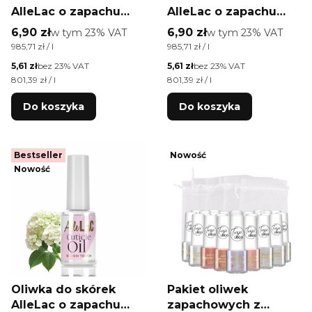
AlleLac o zapachu
AlleLac o zapachu
Bloom Whisper 7 ml
Bloom Kiss 7 ml
Cena brutto
Cena brutto
6,90 zł
w tym %s VAT
6,90 zł
w tym %s VAT
w tym
23%
VAT
w tym
23%
VAT
Cena jednostkowa brutto
Cena jednostkowa brutto
985,71 zł / l
985,71 zł / l
Cena netto
Cena netto
5,61 zł
bez 23% VAT
5,61 zł
bez 23% VAT
Cena jednostkowa netto
Cena jednostkowa netto
801,39 zł / l
801,39 zł / l
Do koszyka
Do koszyka
Bestseller
Nowość
Nowość
Oliwka do skórek
Pakiet oliwek
AlleLac o zapachu
zapachowych z