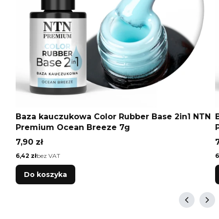
Baza kauczukowa Color Rubber Base 2in1 NTN
Premium Ocean Breeze 7g
Cena
7,90 zł
7
Cena
C
6,42 zł
bez VAT
6
Do koszyka