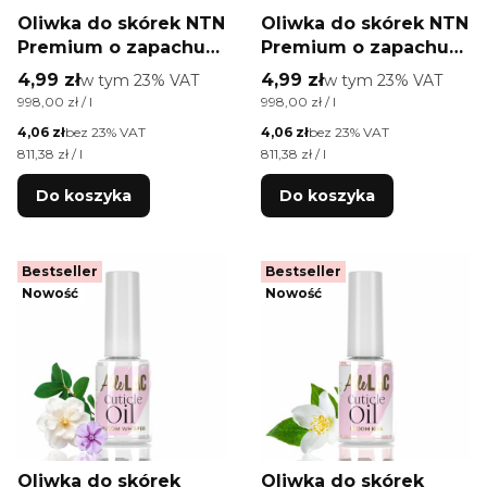
Oliwka do skórek NTN
Oliwka do skórek NTN
Premium o zapachu
Premium o zapachu
Juicy Orange 5 ml
Peachy Punch 5 ml
Cena brutto
Cena brutto
4,99 zł
w tym %s VAT
4,99 zł
w tym %s VAT
w tym
23%
VAT
w tym
23%
VAT
Cena jednostkowa brutto
Cena jednostkowa brutto
998,00 zł / l
998,00 zł / l
Cena netto
Cena netto
4,06 zł
bez 23% VAT
4,06 zł
bez 23% VAT
Cena jednostkowa netto
Cena jednostkowa netto
811,38 zł / l
811,38 zł / l
Do koszyka
Do koszyka
Bestseller
Bestseller
Nowość
Nowość
Oliwka do skórek
Oliwka do skórek