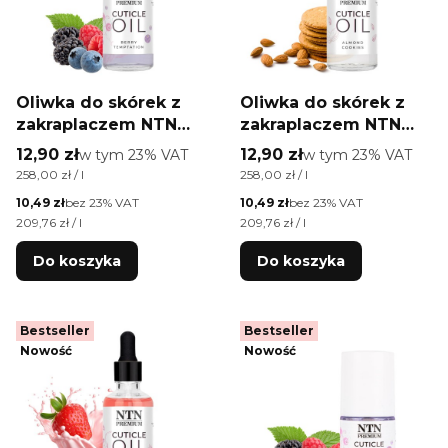
Oliwka do skórek z
Oliwka do skórek z
zakraplaczem NTN
zakraplaczem NTN
Premium o zapachu
Premium o zapachu
Cena brutto
Cena brutto
12,90 zł
w tym %s VAT
12,90 zł
w tym %s VAT
w tym
23%
VAT
w tym
23%
VAT
Berry Temptation 50
Almond Cookies 50
Cena jednostkowa brutto
Cena jednostkowa brutto
258,00 zł / l
258,00 zł / l
ml
ml
Cena netto
Cena netto
10,49 zł
bez 23% VAT
10,49 zł
bez 23% VAT
Cena jednostkowa netto
Cena jednostkowa netto
209,76 zł / l
209,76 zł / l
Do koszyka
Do koszyka
Bestseller
Bestseller
Nowość
Nowość