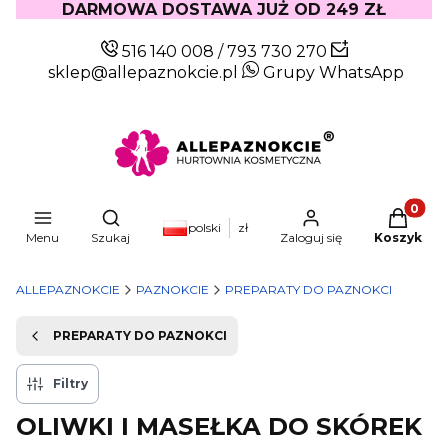
DARMOWA DOSTAWA JUŻ OD 249 ZŁ
516 140 008
/
793 730 270
sklep@allepaznokcie.pl
Grupy WhatsApp
Produkty
Otwórz wyszukiwarkę
polski
zł
Menu
Szukaj
Zaloguj się
Koszyk
ALLEPAZNOKCIE
PAZNOKCIE
PREPARATY DO PAZNOKCI
PREPARATY DO PAZNOKCI
Filtry
OLIWKI I MASEŁKA DO SKÓREK