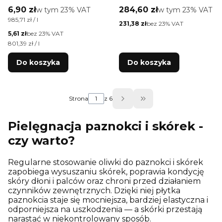
Bloom Touch 7 ml
życzeniami,
Cena brutto
Cena brutto
6,90 zł
w tym %s VAT
284,60 zł
w tym %s VAT
w tym
23%
VAT
w tym
23%
VAT
woreczkami i
Cena jednostkowa brutto
985,71 zł / l
Cena netto
231,38 zł
bez 23% VAT
własnym logo 50 szt 5
Cena netto
5,61 zł
bez 23% VAT
ml
Cena jednostkowa netto
801,39 zł / l
Do koszyka
Do koszyka
Strona
z 6
Przejdź do ostatniej
Pielęgnacja paznokci i skórek -
czy warto?
Regularne stosowanie oliwki do paznokci i skórek
zapobiega wysuszaniu skórek, poprawia kondycję
skóry dłoni i palców oraz chroni przed działaniem
czynników zewnętrznych. Dzięki niej płytka
paznokcia staje się mocniejsza, bardziej elastyczna i
odporniejsza na uszkodzenia — a skórki przestają
narastać w niekontrolowany sposób.