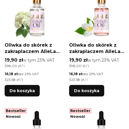
Oliwka do skórek z
Oliwka do skórek z
zakraplaczem AlleLac
zakraplaczem AlleLac
o zapachu Bloom
o zapachu Bloom Kiss
Cena brutto
Cena brutto
19,90 zł
w tym %s VAT
19,90 zł
w tym %s VAT
w tym
23%
VAT
w tym
23%
VAT
Touch 50 ml
50 ml
Cena jednostkowa brutto
Cena jednostkowa brutto
398,00 zł / l
398,00 zł / l
Cena netto
Cena netto
16,18 zł
bez 23% VAT
16,18 zł
bez 23% VAT
Cena jednostkowa netto
Cena jednostkowa netto
323,58 zł / l
323,58 zł / l
Do koszyka
Do koszyka
Bestseller
Bestseller
Nowość
Nowość