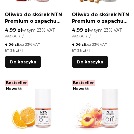
Oliwka do skórek NTN
Oliwka do skórek NTN
Premium o zapachu
Premium o zapachu
Strawberry Shake 5
Almond Cookies 5 ml
Cena brutto
Cena brutto
4,99 zł
w tym %s VAT
4,99 zł
w tym %s VAT
w tym
23%
VAT
w tym
23%
VAT
ml
Cena jednostkowa brutto
Cena jednostkowa brutto
998,00 zł / l
998,00 zł / l
Cena netto
Cena netto
4,06 zł
bez 23% VAT
4,06 zł
bez 23% VAT
Cena jednostkowa netto
Cena jednostkowa netto
811,38 zł / l
811,38 zł / l
Do koszyka
Do koszyka
Bestseller
Bestseller
Nowość
Nowość