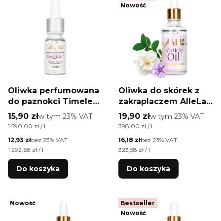
Nowość
Oliwka perfumowana
Oliwka do skórek z
do paznokci Timeless
zakraplaczem AlleLac
Molly Nails Nail &
o zapachu Bloom
Cena brutto
Cena brutto
15,90 zł
w tym %s VAT
19,90 zł
w tym %s VAT
w tym
23%
VAT
w tym
23%
VAT
Cuticle Oil 10 ml
Whisper 50 ml
Cena jednostkowa brutto
Cena jednostkowa brutto
1 590,00 zł / l
398,00 zł / l
Cena netto
Cena netto
12,93 zł
bez 23% VAT
16,18 zł
bez 23% VAT
Cena jednostkowa netto
Cena jednostkowa netto
1 292,68 zł / l
323,58 zł / l
Do koszyka
Do koszyka
Nowość
Bestseller
Nowość