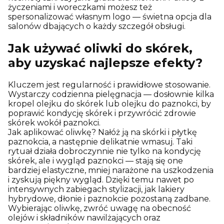
życzeniami i woreczkami możesz też
spersonalizować własnym logo — świetna opcja dla
salonów dbających o każdy szczegół obsługi.
Jak używać oliwki do skórek,
aby uzyskać najlepsze efekty?
Kluczem jest regularność i prawidłowe stosowanie.
Wystarczy codzienna pielęgnacja — dosłownie kilka
kropel olejku do skórek lub olejku do paznokci, by
poprawić kondycję skórek i przywrócić zdrowie
skórek wokół paznokci.
Jak aplikować oliwkę? Nałóż ją na skórki i płytkę
paznokcia, a następnie delikatnie wmasuj. Taki
rytuał działa dobroczynnie nie tylko na kondycję
skórek, ale i wygląd paznokci — stają się one
bardziej elastyczne, mniej narażone na uszkodzenia
i zyskują piękny wygląd. Dzięki temu nawet po
intensywnych zabiegach stylizacji, jak lakiery
hybrydowe, dłonie i paznokcie pozostaną zadbane.
Wybierając oliwkę, zwróć uwagę na obecność
olejów i składników nawilżających oraz