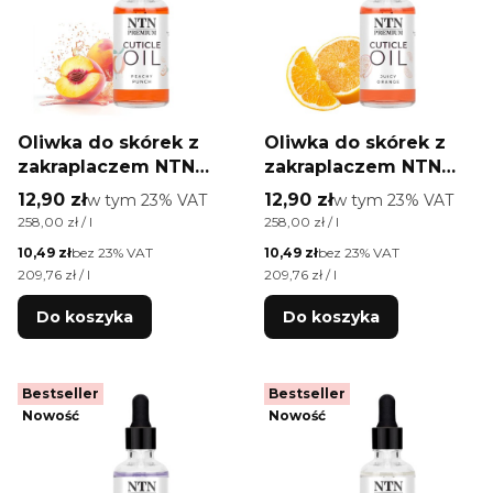
Oliwka do skórek z
Oliwka do skórek z
zakraplaczem NTN
zakraplaczem NTN
Premium o zapachu
Premium o zapachu
Cena brutto
Cena brutto
12,90 zł
w tym %s VAT
12,90 zł
w tym %s VAT
w tym
23%
VAT
w tym
23%
VAT
Peachy Punch 50 ml
Juicy Orange 50 ml
Cena jednostkowa brutto
Cena jednostkowa brutto
258,00 zł / l
258,00 zł / l
Cena netto
Cena netto
10,49 zł
bez 23% VAT
10,49 zł
bez 23% VAT
Cena jednostkowa netto
Cena jednostkowa netto
209,76 zł / l
209,76 zł / l
Do koszyka
Do koszyka
Bestseller
Bestseller
Nowość
Nowość