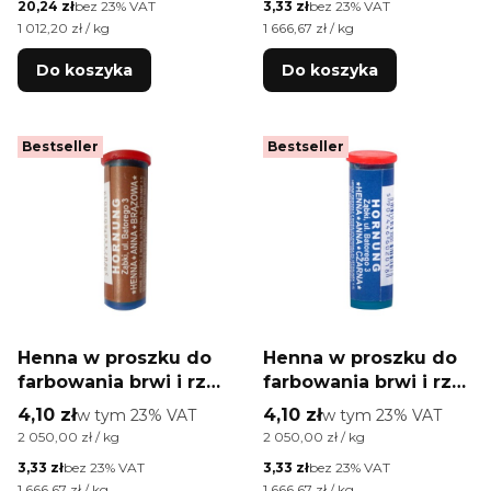
Cena netto
Cena netto
20,24 zł
bez 23% VAT
3,33 zł
bez 23% VAT
Cena jednostkowa netto
Cena jednostkowa netto
1 012,20 zł / kg
1 666,67 zł / kg
Do koszyka
Do koszyka
Bestseller
Bestseller
Henna w proszku do
Henna w proszku do
farbowania brwi i rzęs
farbowania brwi i rzęs
Anna Hornung fiolka
Anna Hornung fiolka
Cena brutto
Cena brutto
4,10 zł
w tym %s VAT
4,10 zł
w tym %s VAT
w tym
23%
VAT
w tym
23%
VAT
brązowa 2 g
czarna 2 g
Cena jednostkowa brutto
Cena jednostkowa brutto
2 050,00 zł / kg
2 050,00 zł / kg
Cena netto
Cena netto
3,33 zł
bez 23% VAT
3,33 zł
bez 23% VAT
Cena jednostkowa netto
Cena jednostkowa netto
1 666,67 zł / kg
1 666,67 zł / kg