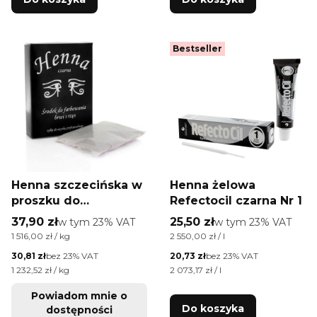
Bestseller
Henna szczecińska w
Henna żelowa
proszku do
Refectocil czarna Nr 1
farbowania brwi i rzęs
Cena brutto
Cena brutto
37,90 zł
w tym %s VAT
25,50 zł
w tym %s VAT
w tym
23%
VAT
w tym
23%
VAT
czarna 25 g
Cena jednostkowa brutto
Cena jednostkowa brutto
1 516,00 zł / kg
2 550,00 zł / l
Cena netto
Cena netto
30,81 zł
bez 23% VAT
20,73 zł
bez 23% VAT
Cena jednostkowa netto
Cena jednostkowa netto
1 232,52 zł / kg
2 073,17 zł / l
Powiadom mnie o
Do koszyka
dostępności