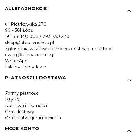
Linki w stopce
ALLEPAZNOKCIE
ul. Piotrkowska 270
90 - 361 Łódź
Tel. 516 140 008 / 793 730 270
sklep@allepaznokcie.pl
Zgłoszenia w sprawie bezpieczeństwa produktów:
uwagi@allepaznokcie.pl
WhatsApp
Lakiery Hybrydowe
PŁATNOŚCI I DOSTAWA
Formy płatności
PayPo
Dostawa i Płatności
Czas dostawy
Czas realizacji zamówienia
MOJE KONTO