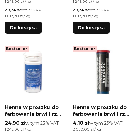
Cena jednostkowa brutto
Cena jednostkowa brutto
1 245,00 zł / kg
1 245,00 zł / kg
Cena netto
Cena netto
20,24 zł
bez 23% VAT
20,24 zł
bez 23% VAT
Cena jednostkowa netto
Cena jednostkowa netto
1 012,20 zł / kg
1 012,20 zł / kg
Do koszyka
Do koszyka
Bestseller
Bestseller
Henna w proszku do
Henna w proszku do
farbowania brwi i rzęs
farbowania brwi i rzęs
Anna Hornung czarna
Anna Hornung fiolka
Cena brutto
Cena brutto
24,90 zł
w tym %s VAT
4,10 zł
w tym %s VAT
w tym
23%
VAT
w tym
23%
VAT
20 g
grafitowa 2 g
Cena jednostkowa brutto
Cena jednostkowa brutto
1 245,00 zł / kg
2 050,00 zł / kg