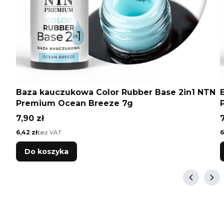
Baza kauczukowa Color Rubber Base 2in1 NTN
Premium Ocean Breeze 7g
Cena
7,90 zł
7
Cena
C
6,42 zł
bez VAT
6
Do koszyka