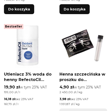
Do koszyka
Do koszyka
Bestseller
Utleniacz 3% woda do
Henna szczecińska w
henny RefectoCil
proszku do
oxidant liquid 100 ml
farbowania brwi i rzęs
Cena brutto
Cena brutto
19,90 zł
w tym %s VAT
4,90 zł
w tym %s VAT
w tym
23%
VAT
w tym
23%
VAT
fiolka czarna
Cena jednostkowa brutto
Cena jednostkowa brutto
199,00 zł / l
2 450,00 zł / kg
Cena netto
Cena netto
16,18 zł
bez 23% VAT
3,98 zł
bez 23% VAT
Cena jednostkowa netto
Cena jednostkowa netto
161,79 zł / l
1 991,87 zł / kg