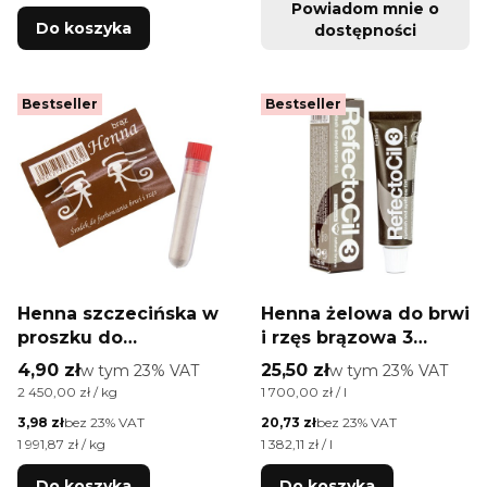
Powiadom mnie o
Do koszyka
dostępności
Bestseller
Bestseller
Henna szczecińska w
Henna żelowa do brwi
proszku do
i rzęs brązowa 3
farbowania brwi i rzęs
Refectocil 15ml
Cena brutto
Cena brutto
4,90 zł
w tym %s VAT
25,50 zł
w tym %s VAT
w tym
23%
VAT
w tym
23%
VAT
fiolka brązowa
Cena jednostkowa brutto
Cena jednostkowa brutto
2 450,00 zł / kg
1 700,00 zł / l
Cena netto
Cena netto
3,98 zł
bez 23% VAT
20,73 zł
bez 23% VAT
Cena jednostkowa netto
Cena jednostkowa netto
1 991,87 zł / kg
1 382,11 zł / l
Do koszyka
Do koszyka