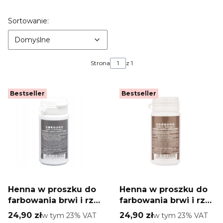
Lista produktów
Domyślne
Sortowanie:
Domyślne
Strona
z 1
Bestseller
Bestseller
Henna w proszku do
Henna w proszku do
farbowania brwi i rzęs
farbowania brwi i rzęs
Anna Hornung
Anna Hornung
Cena brutto
Cena brutto
24,90 zł
w tym %s VAT
24,90 zł
w tym %s VAT
w tym
23%
VAT
w tym
23%
VAT
grafitowa 20 g
brązowa 20 g