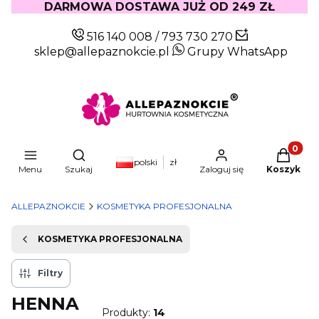
DARMOWA DOSTAWA JUŻ OD 249 ZŁ
516 140 008
/
793 730 270
sklep@allepaznokcie.pl
Grupy WhatsApp
Produkty
Otwórz wyszukiwarkę
polski
zł
Menu
Szukaj
Zaloguj się
Koszyk
ALLEPAZNOKCIE
KOSMETYKA PROFESJONALNA
KOSMETYKA PROFESJONALNA
Filtry
HENNA
Produkty:
14