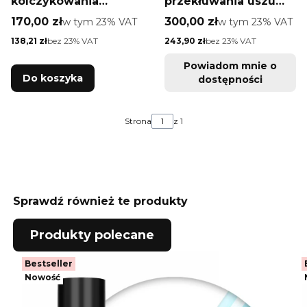
kolczykowania
przekłuwania uszu
bezhukowy Studex
Studex Plus
Cena brutto
Cena brutto
170,00 zł
w tym %s VAT
300,00 zł
w tym %s VAT
w tym
23%
VAT
w tym
23%
VAT
system 75
Cena netto
Cena netto
138,21 zł
bez 23% VAT
243,90 zł
bez 23% VAT
Powiadom mnie o
Do koszyka
dostępności
Strona
z 1
Sprawdź również te produkty
Produkty polecane
Bestseller
Nowość