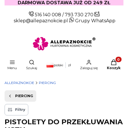
DARMOWA DOSTAWA JUŻ OD 249 ZŁ
516 140 008
/
793 730 270
sklep@allepaznokcie.pl
Grupy WhatsApp
Produkty
Otwórz wyszukiwarkę
polski
zł
Menu
Szukaj
Zaloguj się
Koszyk
ALLEPAZNOKCIE
PIERCING
PIERCING
Filtry
PISTOLETY DO PRZEKŁUWANIA