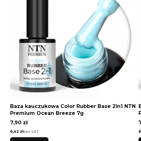
Baza kauczukowa Color Rubber Base 2in1 NTN
Premium Ocean Breeze 7g
Cena
7,90 zł
7
Cena
C
6,42 zł
bez VAT
6