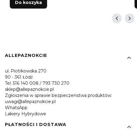
Do koszyka
Linki w stopce
ALLEPAZNOKCIE
ul. Piotrkowska 270
90 - 361 Łódź
Tel. 516 140 008 / 793 730 270
sklep@allepaznokcie.pl
Zgłoszenia w sprawie bezpieczeństwa produktów:
uwagi@allepaznokcie.pl
WhatsApp
Lakiery Hybrydowe
PŁATNOŚCI I DOSTAWA