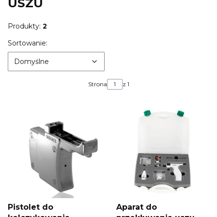
USZU
Produkty:
2
Lista produktów
Domyślne
Sortowanie:
Domyślne
Strona
z 1
Pistolet do
Aparat do